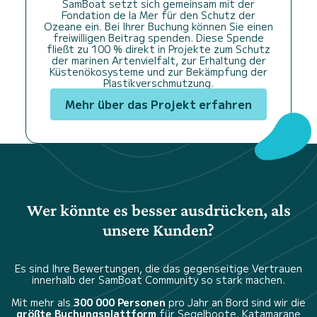
SamBoat setzt sich gemeinsam mit der
Fondation de la Mer für den Schutz der
Ozeane ein. Bei Ihrer Buchung können Sie einen
freiwilligen Beitrag spenden. Diese Spende
fließt zu 100 % direkt in Projekte zum Schutz
der marinen Artenvielfalt, zur Erhaltung der
Küstenökosysteme und zur Bekämpfung der
Plastikverschmutzung.
Mehr über das Projekt erfahren
Wer könnte es besser ausdrücken, als
unsere Kunden?
Es sind Ihre Bewertungen, die das gegenseitige Vertrauen
innerhalb der SamBoat Community so stark machen.
Mit mehr als
300 000 Personen
pro Jahr an Bord sind wir die
größte Buchungsplattform
für Segelboote, Katamarane