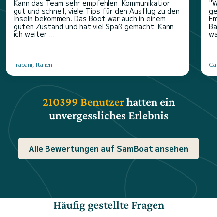
Kann das Team sehr empfehlen. Kommunikation
"W
gut und schnell, viele Tips für den Ausflug zu den
ge
Inseln bekommen. Das Boot war auch in einem
Em
guten Zustand und hat viel Spaß gemacht! Kann
Ba
ich weiter ...
wa
Trapani, Italien
Ca
210399 Benutzer
hatten ein
unvergessliches Erlebnis
Alle Bewertungen auf SamBoat ansehen
Häufig gestellte Fragen