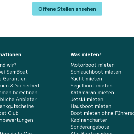
Offene Stellen ansehen
mationen
Was mieten?
nd wir?
Motorboot mieten
bei SamBoat
Schlauchboot mieten
e Garantien
Yacht mieten
auen & Sicherheit
Segelboot mieten
hmen berechnen
Katamaran mieten
bliche Anbieter
Jetski mieten
enkgutscheine
Hausboot mieten
at Club
Boot mieten ohne Führers
nbewertungen
Kabinencharter
e
Sonderangebote
tion de la Mer
Alle Bootsmarken