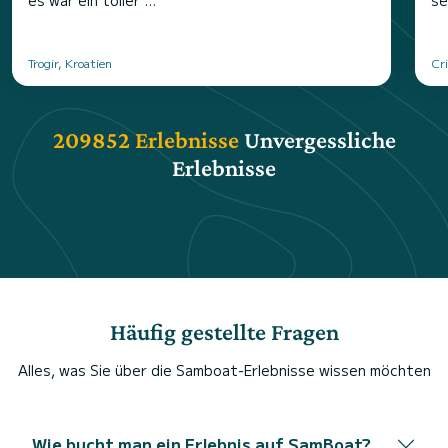
es war ein toller ...
se
Trogir, Kroatien
Cri
209852 Erlebnisse
Unvergessliche
Erlebnisse
Häufig gestellte Fragen
Alles, was Sie über die Samboat-Erlebnisse wissen möchten
Wie bucht man ein Erlebnis auf SamBoat?