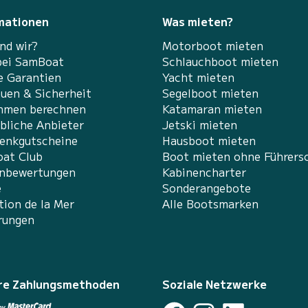
mationen
Was mieten?
nd wir?
Motorboot mieten
bei SamBoat
Schlauchboot mieten
e Garantien
Yacht mieten
auen & Sicherheit
Segelboot mieten
hmen berechnen
Katamaran mieten
bliche Anbieter
Jetski mieten
enkgutscheine
Hausboot mieten
at Club
Boot mieten ohne Führers
nbewertungen
Kabinencharter
e
Sonderangebote
tion de la Mer
Alle Bootsmarken
rungen
re Zahlungsmethoden
Soziale Netzwerke