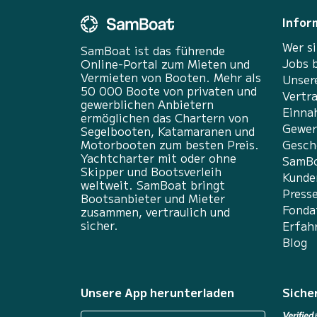
Infor
Wer si
SamBoat ist das führende
Jobs 
Online-Portal zum Mieten und
Vermieten von Booten. Mehr als
Unser
50 000 Boote von privaten und
Vertr
gewerblichen Anbietern
Einna
ermöglichen das Chartern von
Gewer
Segelbooten, Katamaranen und
Motorbooten zum besten Preis.
Gesch
Yachtcharter mit oder ohne
SamBo
Skipper und Bootsverleih
Kunde
weltweit. SamBoat bringt
Press
Bootsanbieter und Mieter
Fonda
zusammen, vertraulich und
sicher.
Erfah
Blog
Unsere App herunterladen
Siche