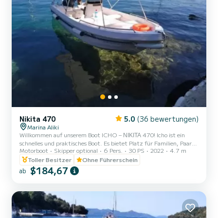
Nikita 470
5.0
(36 bewertungen)
Marina Aliki
Willkommen auf unserem Boot ICHO – ΝΙΚΙΤΑ 470! Icho ist ein
schnelles und praktisches Boot. Es bietet Platz für Familien, Paare
Motorboot
Skipper optional
6 Pers.
30 PS
2022
4.7 m
und Freunde. Sie haben die Möglichkeit, alle schönen und
versteckten Strände rund um Paros zu sehen. Wir freuen uns, Sie
Toller Besitzer
Ohne Führerschein
auf unserem Boot begrüßen zu dürfen!
$184,67
ab