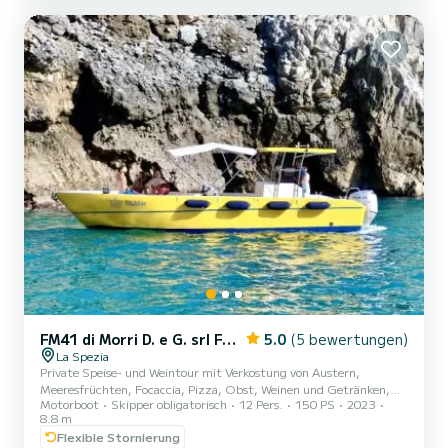
verfügt Annezia Star über 3 Toiletten mit Dusche. Dieses Boot ist
mit einem Rollgroßsegel und einer Rollgenua ausgest...
FM41 di Morri D. e G. srl FM41
5.0
(5 bewertungen)
La Spezia
Private Speise- und Weintour mit Verkostung von Austern,
Meeresfrüchten, Focaccia, Pizza, Obst, Weinen und Getränken,
Motorboot
Skipper obligatorisch
12 Pers.
150 PS
2023
während Sie den herrlichen Golf der Dichter von Tellaro bis
8.8 m
Portovenere, von den Palmaria- und Tino-Inseln bis zu den Toren der
Flexible Stornierung
Cinque Terre bewundern, mit Badestopps in den wunderschönen