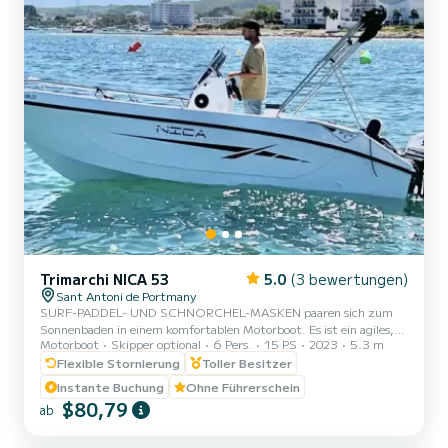
Trimarchi NICA 53
5.0
(3 bewertungen)
Sant Antoni de Portmany
SURF-PADDEL- UND SCHNORCHEL-MASKEN paaren sich zum
Sonnenbaden in einem komfortablen Motorboot. Es ist ein agiles,
Motorboot
Skipper optional
6 Pers.
15 PS
2023
5.3 m
leistungsstarkes und dynamisches Boot, mit dem Sie jeden Punkt
der Küste erreichen können eine Frage von Minuten. Der
Flexible Stornierung
Toller Besitzer
Anlegehafen befindet sich in Sant Antoni de Portmany. Ideale
Instante Buchung
Ohne Führerschein
Lage, wenn Sie zu den Buchten Cala Bassa und Cala Comte fahren
$80,79
ab
möchten, um die Privatsphäre und Ruhe zu genießen, die in der
Nachbarregion herrscht, da der Zugang nur Booten vorbehalten ist.
Im Preis inbe...