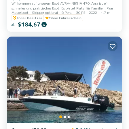
Willkommen auf unserem Boot AVRA- ΝΙΚΙΤΑ 470! Avra ist ein
schnelles und praktisches Boot. Es bietet Platz für Familien, Paare
Motorboot
Skipper optional
6 Pers.
30 PS
2022
4.7 m
und Freunde. Sie haben die Möglichkeit, alle schönen und
versteckten Strände rund um Paros zu sehen. Wir freuen uns, Sie
Toller Besitzer
Ohne Führerschein
auf unserem Boot begrüßen zu dürfen!
$184,67
ab