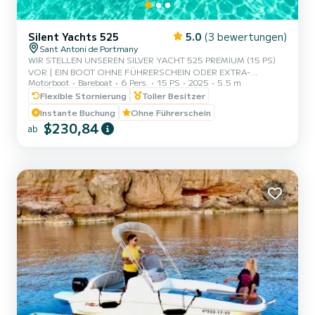
Silent Yachts 525
5.0
(3 bewertungen)
Sant Antoni de Portmany
WIR STELLEN UNSEREN SILVER YACHT 525 PREMIUM (15 PS)
VOR | EIN BOOT OHNE FÜHRERSCHEIN ODER EXTRA-
Motorboot
Bareboat
6 Pers.
15 PS
2025
5.5 m
SKIPPERSERVICE, MIT PLATZ FÜR 6 PERSONEN | IM MIETPREIS
ENTHALTEN SIND GRATIS PADDLE SURF UND SCHNORCHEL-
Flexible Stornierung
Toller Besitzer
MASKEN | MIT DIESEM BOOT WIRST DU EIN
Instante Buchung
Ohne Führerschein
UNVERGESSLICHES ERLEBNIS AUF DER INSEL IBIZA ERLEBEN. |
$230,84
ab
| **PAARAKTION - FRAGE NACH DEINEM GESCHENK BEI
DEINEM ERLEBNIS.** | | VORTEILE DIESES BOOTES ZU
BUCHEN: | | • BESTES PREIS-LEISTUNGS-VERHÄLTNIS. | | •
OHNE SKIPPER. | | • KAPAZITÄT VON 6 PERSONEN. | | •...