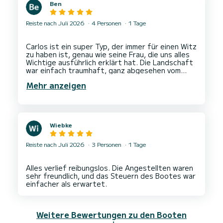
Ben
Reiste nach Juli 2026
4 Personen
1 Tage
Carlos ist ein super Typ, der immer für einen Witz
zu haben ist, genau wie seine Frau, die uns alles
Wichtige ausführlich erklärt hat. Die Landschaft
war einfach traumhaft, ganz abgesehen vom
Spaß auf dem Boot, und wir hatten genug Zeit,
Mehr anzeigen
um alle unsere Wunschorte zu besuchen. Wir
freuen uns schon auf die nächste Buchung. Bis
Wiebke
Reiste nach Juli 2026
3 Personen
1 Tage
Alles verlief reibungslos. Die Angestellten waren
sehr freundlich, und das Steuern des Bootes war
Weitere Bewertungen zu den Booten