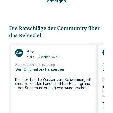
anzeigen
Die Ratschläge der Community über
das Reiseziel
Amy
Split
Oktober 2024
Automatische Übersetzung
Automa
Den Originaltext anzeigen
Den O
Das herrlichste Wasser zum Schwimmen, mit
Der D
einer reizenden Landschaft im Hintergrund
gehüt
Boote
hilfs
ausge
... fü
Toile