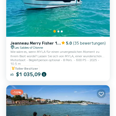
Jeanneau Merry Fisher 1095 Fly
5.0
(35 bewertungen)
Les Sables-d'Olonne
Wie wäre es, wenn MYLA für einen unvergesslichen Moment zu
Ihrem Boot würde? Lassen Sie sich von MYLA, einer wunderschönen
Motorboot
Begleitperson optional
8 Pers.
600 PS
2025
Merry Fisher 1095 Fly aus dem Jahr 2025, zu einem einzigartigen
10.5 m
Erlebnis auf See verführen. Ob für eine ungewöhnliche Nacht am
Toller Besitzer
Kai, einen Tag auf dem Wasser entlang unserer herrlichen Küste
$1 035,09
oder eine Kreuzfahrt in die Bretagne oder zum Bassin d'Arcachon,
ab
MYLA wartet auf Sie. Mit zwei 300 PS starken Yamaha-Motoren,
die über einen Joystick präzise gesteuert werden können, ve...
-10%