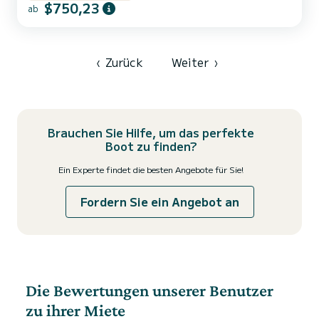
$750,23
Gewässern der ligurischen Küsten. Boot ausgestattet mit Toilette,
ab
Duschen, Markise, bequemen Sitzen, Stereoanlage, WLAN, Tisch,
Sonnendeck, USB-Ladegerät, Schlauchbooten. Geeignet für alle,
Kind...
‹
Zurück
Weiter
›
Brauchen Sie Hilfe, um das perfekte
Boot zu finden?
Ein Experte findet die besten Angebote für Sie!
Fordern Sie ein Angebot an
Die Bewertungen unserer Benutzer
zu ihrer Miete