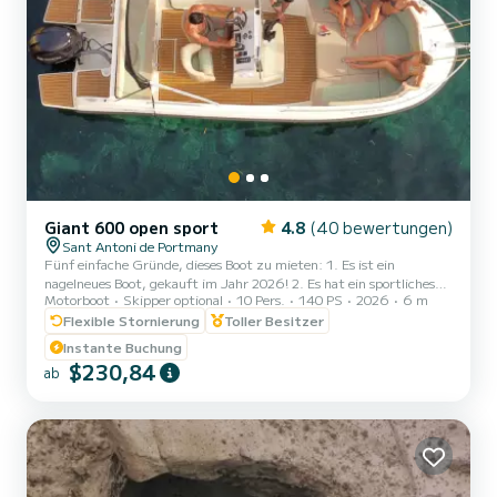
Giant 600 open sport
4.8
(40 bewertungen)
Sant Antoni de Portmany
Fünf einfache Gründe, dieses Boot zu mieten: 1. Es ist ein
nagelneues Boot, gekauft im Jahr 2026! 2. Es hat ein sportliches
Motorboot
Skipper optional
10 Pers.
140 PS
2026
6 m
und gleichzeitig elegantes Aussehen. 3. Es hat einen großen
Freibord, der das Segeln sehr stabil und komfortabel macht, ein
Flexible Stornierung
Toller Besitzer
Offenes Boot. 4. Das breite Verdeck spendet genügend Schatten,
Instante Buchung
um entweder an Deck zu sonnen oder im Schatten am Heck zu
$230,84
ab
bleiben. 5. DAS EINZIGE BOOT IN SEINER KATEGORIE 6 METER
FÜR 10 PERSONEN. Es ist vollgepackt mit Extras:
Edelstahlausfü...