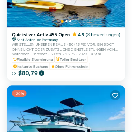
Quicksilver Activ 455 Open
4.9
(8 bewertungen)
Sant Antoni de Portmany
WIR STELLEN UNSEREN REMUS 450 (15 PS) VOR, EIN BOOT
OHNE LICHT ODER ZUSÄTZLICHE DIENSTLEISTUNGEN VON
Motorboot
Bareboat
5 Pers.
15 PS
2023
4.9 m
EINEM SKIPPER, MIT PLATZ FÜR 5 PERSONEN. IN UNSEREM
MIETANGEBOT SIND GRATIS PADDLE-SURFEN UND
Flexible Stornierung
Toller Besitzer
SCHNORCHEL-MASKEN ENTHALTEN. MIT DIESEM BOOT WIRST
Instante Buchung
Ohne Führerschein
DU EIN UNVERGESSLICHES ERLEBNIS AUF DER INSEL IBIZA
$80,79
ab
ERLEBEN. **PROMOTION FÜR PAARE, FRAGE NACH DEINEM
GESCHENK BEI DEINEM ERLEBNIS.** VORTEILE DIESES BOOTS
ZU BUCHEN: • BESTES PREIS-LEISTUNGS-VERHÄLTNIS. • OHNE
SKIPPER. • PLATZ FÜR 5 PERSONEN....
-20%