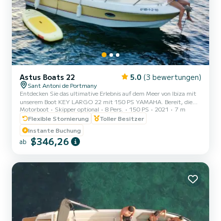
Astus Boats 22
5.0
(3 bewertungen)
Sant Antoni de Portmany
Entdecken Sie das ultimative Erlebnis auf dem Meer von Ibiza mit
unserem Boot KEY LARGO 22 mit 150 PS YAMAHA. Bereit, die
Motorboot
Skipper optional
8 Pers.
150 PS
2021
7 m
kristallklaren Gewässer von Ibiza zu erkunden? Mit unserem KEY
LARGO 22 PREMIUN BOAT 150CV Yamaha können Sie ein
Flexible Stornierung
Toller Besitzer
unglaubliches nautisches Abenteuer erleben. Entspannen Sie sich
Instante Buchung
einfach und genießen Sie! Warum uns wählen? 1. MINDESTENS
$346,26
ab
EINEN PNB-NAVIGATIONSLIZENZ HABEN. Wir bieten Ihnen vor
dem Segeln ein kurzes Training, um sicherzustellen, dass Sie es
selbstbewusst steuern...