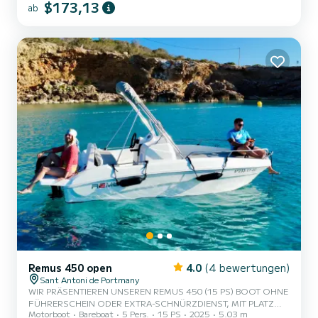
$173,13
ab
bieten wir vor Ihrem Erlebnis eine Bootseinweisung an, sodass Sie
keine Erfahrung benötigen. 5. Maximale Sicherheit, Versicherung
inbegri...
Remus 450 open
4.0
(4 bewertungen)
Sant Antoni de Portmany
WIR PRÄSENTIEREN UNSEREN REMUS 450 (15 PS) BOOT OHNE
FÜHRERSCHEIN ODER EXTRA-SCHNÜRZDIENST, MIT PLATZ
Motorboot
Bareboat
5 Pers.
15 PS
2025
5.03 m
FÜR 5 PERSONEN. BEI IHRER MIETE INKLUSIVE GRATIS PADDLE