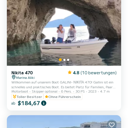
Nikita 470
4.8
(10 bewertungen)
Marina Aliki
Willkommen auf unserem Boot GALINI- ΝΙΚΙΤΑ 470! Gallini ist ein
schnelles und praktisches Boot. Es bietet Platz für Familien, Paare
Motorboot
Skipper optional
6 Pers.
30 PS
2023
4.7 m
und Freunde. Sie haben die Möglichkeit, alle schönen und
versteckten Strände rund um Paros zu sehen. Wir freuen uns, Sie
Toller Besitzer
Ohne Führerschein
auf unserem Boot begrüßen zu dürfen!
$184,67
ab