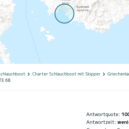
Schlauchboot
Charter Schlauchboot mit Skipper
Griechenla
E 68
Antwortquote:
10
Antwortzeit:
weni