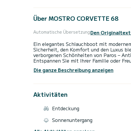
Über MOSTRO CORVETTE 68
Den Originaltext
Automatische Übersetzung
Ein elegantes Schlauchboot mit modernem 
Sicherheit, den Komfort und den Luxus bie
verborgenen Schönheiten von Paros – Anti
Entspannen Sie mit Ihrer Familie oder Fre
einzigartigen Bildern gefüllt zu werden, d
Die ganze Beschreibung anzeigen
auch ein spezielles „Sonnenuntergangskr
Uhr mit Snacks, Wein, Skipper und Treibsto
beträgt 450 €. Die Skippergebühr ist bei 
Aktivitäten
Entdeckung
Sonnenuntergang