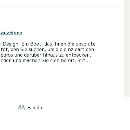
 anzeigen
Design. Ein Boot, das Ihnen die absolute
tet, den Sie suchen, um die einzigartigen
paros und darüber hinaus zu entdecken.
unden und machen Sie sich bereit, mit
ie Sie für immer begleiten werden. Auf Anfrage ist
euzfahrt“-Angebot verfügbar. Von 19:00 bis 21:00
ff inklusive. Der Preis für diese Kreuzfahrt
der Abfahrt zu entrichten. Treibstoff ist extra und
Familie