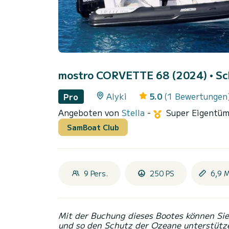
mostro CORVETTE 68 (2024)
• Sc
Alyki
5.0
(1 Bewertungen
Pro
Angeboten von
Stella
-
Super Eigentü
SamBoat Club
9 Pers.
250 PS
6,9 
Mit der Buchung dieses Bootes können Sie 
und so den Schutz der Ozeane unterstütz