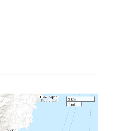
3 km
1 mi