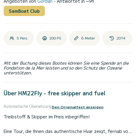
Angeboten von
Gordan
- Antwortet in ~9h
SamBoat Club
5 Pers.
200 PS
6 Meter
2014
Mit der Buchung dieses Bootes können Sie eine Spende an die
Fondation de la Mer leisten und so den Schutz der Ozeane
unterstützen.
Über HM22Fly - free skipper and fuel
Automatische Übersetzung
Den Originaltext anzeigen
Treibstoff & Skipper im Preis inbegriffen!
Eine Tour, die Ihnen das authentische Hvar zeigt, fernab von
Menschenmassen, und die SCHÖNSTEN STRÄNDE VON HVAR