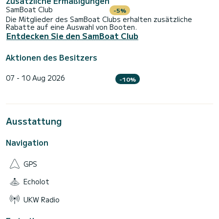
Zusätzliche Ermäßigungen
bekommen, tolle Strände, Landschaften und
SamBoat Club
-5%
Schnorchelplätze finden.
Die Mitglieder des SamBoat Clubs erhalten zusätzliche
- Es ist wichtig, pünktlich zur Abfahrt zu erscheinen, da eine
Rabatte auf eine Auswahl von Booten.
Entdecken Sie den SamBoat Club
Aktionen des Besitzers
07 - 10 Aug 2026
-10%
Ausstattung
Navigation
GPS
Echolot
UKW Radio