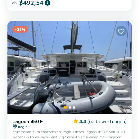
$492,54
ab
Fahrten. Diese Oceanis 48 ist mit 3 Toiletten mit Dusche
ausgestattet. Dieses Boot ist mit einem Rollgroßsegel und einer
Rollgenua ausgestattet. Es verfügt über folgende Ausstattung:
Autopilot, Bugstrahlruder. Zögern Sie nicht, uns für ein A...
-25%
Lagoon 450 F
4.4
(62 bewertungen)
Trogir
Katamaran zum chartern ab Trogir. Dieses Lagoon 450 F von 2020
bietet ein tolles Preis-Leistung-Verhältnis für einen mehrtägigen