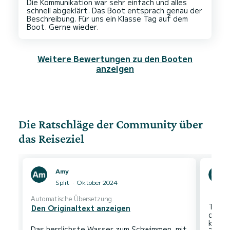
Die Kommunikation war sehr einfach und alles
schnell abgeklärt. Das Boot entsprach genau der
Beschreibung. Für uns ein Klasse Tag auf dem
Weitere Bewertungen zu den Booten
anzeigen
Die Ratschläge der Community über
das Reiseziel
Amy
Split
Oktober 2024
Automatische Übersetzung
Tolles
Den Originaltext anzeigen
der R
kleine
Das herrlichste Wasser zum Schwimmen, mit