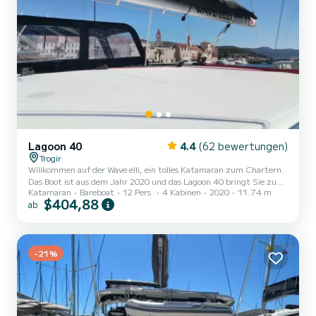
Lagoon 40
4.4
(62 bewertungen)
Trogir
Willkommen auf der Wave elli, ein tolles Katamaran zum Chartern.
Das Boot ist aus dem Jahr 2020 und das Lagoon 40 bringt Sie zu
Katamaran
Bareboat
12 Pers.
4 Kabinen
2020
11.74 m
den schönsten Ankerplätzen um ACI Marina Trogir. Sie möchten
$404,88
ab
einen unvergesslichen Törn auf diesem Katamaran mit 12 Metern
Länge verbringen? Sie können mit bis zu 12 Personen an Bord
kommen und die 4 komfortablen Kabinen genießen. Für Ihren
Komfort verfügt Wave elli über 4 Toiletten mit Dusche Dieses Boot
ist mit einem Durchgelattetes Großsegel und einem Rollgenua
-21%
aus...