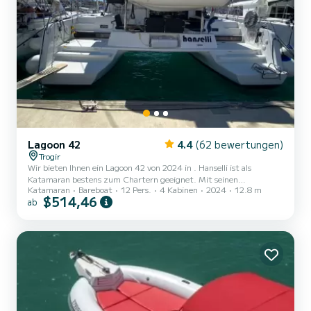
Lagoon 42
4.4
(62 bewertungen)
Trogir
Wir bieten Ihnen ein Lagoon 42 von 2024 in . Hanselli ist als
Katamaran bestens zum Chartern geeignet. Mit seinen
Katamaran
Bareboat
12 Pers.
4 Kabinen
2024
12.8 m
angenehmen Fahreigenschaften eignet sich dieses Schiff ideal für
$514,46
ab
einen Törn von einer Woche und mehr. Das Boot verfügt über 4
komfortable Kabinen für bis zu 12 Personen. Mit seinen 13 Metern
Länge und einer Motorleistung von 114 PS bietet sich das Schiff als
idealer Begleiter für einen unvergesslichen Bootsurlaub in der
Umgebung von . Für Ihren Komfo...