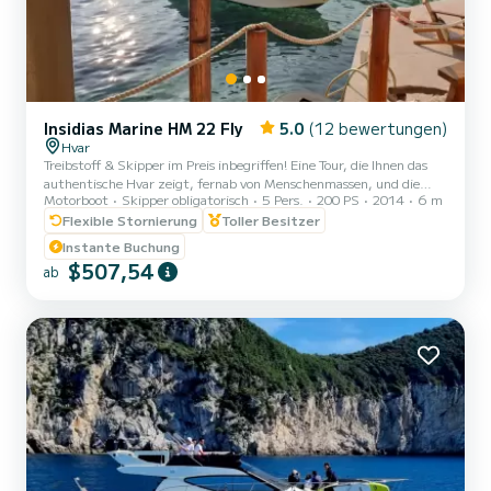
Insidias Marine HM 22 Fly
5.0
(12 bewertungen)
Hvar
Treibstoff & Skipper im Preis inbegriffen! Eine Tour, die Ihnen das
authentische Hvar zeigt, fernab von Menschenmassen, und die
Motorboot
Skipper obligatorisch
5 Pers.
200 PS
2014
6 m
SCHÖNSTEN STRÄNDE VON HVAR offenbart, darunter die
atemberaubenden ROTEN FELSEN (Crvene stijene) und die
Flexible Stornierung
Toller Besitzer
PAKLENI INSELN, erstaunliche SCHNORCHELPLÄTZE und vieles
Instante Buchung
mehr. *DAS ITINERAR:* SÜDKÜSTE VON HVAR & PAKLENI
$507,54
ab
INSELN: • LUČIŠĆA – eine sanfte und ruhige Bucht mit
spezifischen und etwas dramatischen Klippen, die hoch über dem
Meer aufragen. Ein idealer Ort für ein...