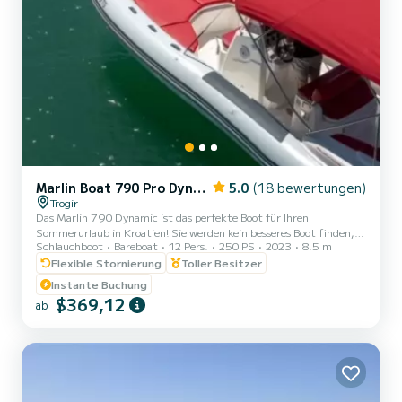
Marlin Boat 790 Pro Dynamic
5.0
(18 bewertungen)
Trogir
Das Marlin 790 Dynamic ist das perfekte Boot für Ihren
Sommerurlaub in Kroatien! Sie werden kein besseres Boot finden,
Schlauchboot
Bareboat
12 Pers.
250 PS
2023
8.5 m
um all die schönen und verborgenen Schätze der Adria zu
erkunden. Das Marlin 790 ist ein geräumiges, modernes und
Flexible Stornierung
Toller Besitzer
stabiles Schlauchboot, perfekt zum Inselhopping. Das Marlin 790
Instante Buchung
Dynamic bietet Platz für bis zu 12 Personen (11 + Skipper) und ist
$369,12
ab
daher perfekt für eine Gruppe von Freunden oder eine Familie, die
ihren Tag am Meer genießen möchten. Es wird von einem 250 PS
starken H...