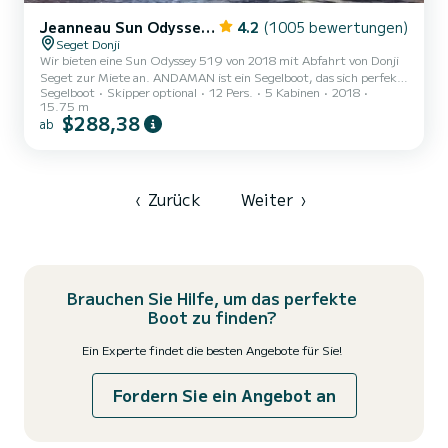
Jeanneau Sun Odyssey 519
4.2
(1005 bewertungen)
Seget Donji
Wir bieten eine Sun Odyssey 519 von 2018 mit Abfahrt von Donji
Seget zur Miete an. ANDAMAN ist ein Segelboot, das sich perfekt
Segelboot
Skipper optional
12 Pers.
5 Kabinen
2018
für alle Vermietungen eignet. Dieses Segelboot ist sehr angenehm
15.75 m
zu handhaben für eine Kreuzfahrt von einer Woche oder mehr. Sie
$288,38
ab
werden eine außergewöhnliche Kreuzfahrt auf diesem 16 Meter
langen Segelboot erleben. Sie können während der Kreuzfahrt bis
zu 13 Passagiere unterbringen und die 5 Kabinen mit vollem
Komfort nutzen. Für Ihren Komfort verfügt ANDAMAN über 3
To...
‹
Zurück
Weiter
›
Brauchen Sie Hilfe, um das perfekte
Boot zu finden?
Ein Experte findet die besten Angebote für Sie!
Fordern Sie ein Angebot an