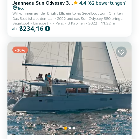
Jeanneau Sun Odyssey 380
4.4
(62 bewertungen)
Trogir
Willkommen auf der Bright Elli, ein tolles Segelboot zum Chartern.
Das Boot ist aus dem Jahr 2022 und das Sun Odyssey 380 bringt
Segelboot
Bareboat
7 Pers.
3 Kabinen
2022
11.22 m
Sie zu den schönsten Ankerplätzen um ACI Marina Trogir. Sie
$234,16
ab
möchten einen unvergesslichen Törn auf diesem Segelboot mit 11
Metern Länge verbringen? Sie können mit bis zu 6 Personen an
Bord kommen und die 3 komfortablen Kabinen genießen. Für Ihren
Komfort verfügt Bright Elli über 2 Toiletten mit Dusche Dieses Boot
ist mit einem Rollgroßsegel und einem Rollgenua ausges...
-20%