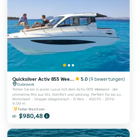
Quicksilver Activ 855 Weekend
5.0
(9 bewertungen)
Dubrovnik
Treten Sie ein in puren Luxus mit dem Activ 905 Weekend - der
ultimative Mix aus Stil, Komfort und Leistung. Perfekt für bis zu 6
Motorboot
Skipper obligatorisch
6 Pers.
450 PS
2019
Gäste an einem Tagesausflug (oder 4 Übernachtungen), ist diese
9.09 m
Schönheit Ihr Ticket für eine stilvolle Kreuzfahrt entlang der
Toller Besitzer
atemberaubenden Adria. Angedockt in Dubrovnik - der Kronjuwel
$980,48
des südlichen Kroatiens - passt dieses Boot perfekt zum
ab
historischen Charme und der atemberaubenden Küste der Stadt.
Was ist im Preis inbegriffen: Transfers zu und von Ihrem Domiz...