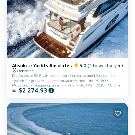
Absolute Yachts Absolute 50 Fly
5.0
(1 bewertungen)
Podstrana
Die Absolute 50 Fly implementiert Konzepte und Lösungen, die
typisch für größere Luxusmotoryachten sind. Die IPS-600-
Motorboot
Skipper optional
7 Pers.
960 PS
2020
15.2 m
Systeme bieten beste Leistung, geringen Verbrauch, geräuschlose
$2 274,93
ab
Bewegung und keine Vibrationen. Der Innenraum ist dank der
Schiebetüren, der abgerundeten Kanten der Möbeloberflächen,
der Kingsize-Betten und der Leichtigkeit der Böden, fast ohne
Stufen und Höhenunterschiede, angenehmer. Der Schlafbereich
umfasst drei Kabinen für insgesamt sechs Gäste. Darüber hinaus
kann die vier...