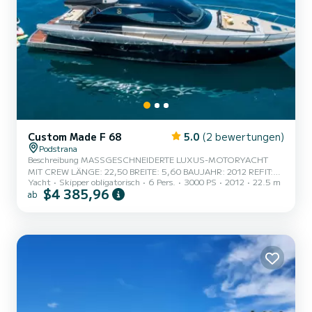
Custom Made F 68
5.0
(2 bewertungen)
Podstrana
Beschreibung MASSGESCHNEIDERTE LUXUS-MOTORYACHT
MIT CREW LÄNGE: 22,50 BREITE: 5,60 BAUJAHR: 2012 REFIT:
Yacht
Skipper obligatorisch
6 Pers.
3000 PS
2012
22.5 m
2022 FLAGGE: CRO HAFENBASIS: Le Meridien Lav Split
$4 385,96
ab
(Kroatien) RUMPFKONSTRUKTION: GFK-RUMPF TECHNISCHE
INFORMATIONEN: MOTOREN: MTU 2 x 1550 PS
GENERATOREN: YANMAR 2 x 15 kW VERBRAUCH: 270 l/h
REISEGESCHWINDIGKEIT: 18 kn HÖCHSTGESCHWINDIGKEIT:
26 kn UNTERHALTUNG Kostenloses WLAN, Bluetooth SMART-
TV/HI-FI/ BLUETOOTH - Masterkabine Bluetooth-Lautsprecher -
Masterkabine LCD-TV - VIP-Kabine Blueto...