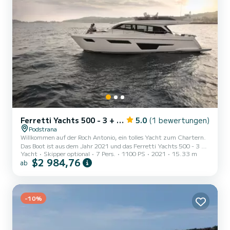
Ferretti Yachts 500 - 3 + 1 cab
5.0
(1 bewertungen)
Podstrana
Willkommen auf der Roch Antonio, ein tolles Yacht zum Chartern.
Das Boot ist aus dem Jahr 2021 und das Ferretti Yachts 500 - 3 +
Yacht
Skipper optional
7 Pers.
1100 PS
2021
15.33 m
1 cab bringt Sie zu den schönsten Ankerplätzen um Podstrana. Das
$2 984,76
ab
Boot hat 3 Kabinen mit allem Komfort und eine Kapazität von
Personen. Mit einer Gesamtlänge von 15 Metern wird es Ihr
perfekter Begleiter sein, um einen einzigartigen Urlaub auf dem
Wasser in der Umgebung von Podstrana zu verbringen. Dieses
Ferretti Yachts 500 - 3 + 1 ca...
-10%