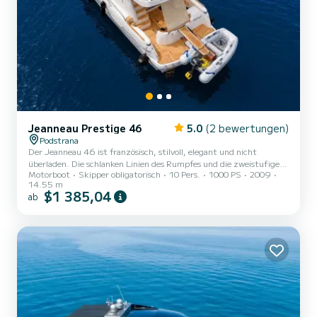
Jeanneau Prestige 46
5.0
(2 bewertungen)
Podstrana
Der Jeanneau 46 ist französisch, stilvoll, elegant und nicht
überladen. Die schlanken Linien des Rumpfes und die zweistufigen
Motorboot
Skipper obligatorisch
10 Pers.
1000 PS
2009
Kabinenfenster sind unverkennbar Jeanneau. Es gibt nur so viel,
14.55 m
was mit dem Innenraum eines 46-Fuß-Bootes gemacht werden
$1 385,04
ab
kann, aber das Designteam hat bei diesem Jeanneau etwas
Besonderes geschaffen. Mahagoni-Holzarbeiten, cremefarbenes
Leder und Edelstahl wurden clever eingesetzt, um eine moderne,
elegante Atmosphäre zu schaffen. Es gibt das übliche Wohnzimmer
mit einem...