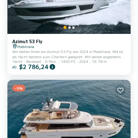
Azimut 53 Fly
Podstrana
Wir bieten Ihnen ein Azimut 53 Fly von 2024 in Podstrana. NN ist
als Yacht bestens zum Chartern geeignet. Mit seinen angenehmen
Yacht
Bareboat
6 Pers.
1450 PS
2024
16.78 m
Fahreigenschaften eignet sich dieses Schiff ideal für einen Törn von
$2 786,24
ab
einer Woche und mehr. Sie möchten einen unvergesslichen Törn auf
diesem Yacht mit 17 Metern Länge verbringen? Sie können mit bis
zu 7 Personen an Bord kommen und die 3 komfortablen Kabinen
genießen. Dieses Azimut 53 Fly verfügt über 2 Toiletten mit
Dusche....
-5%