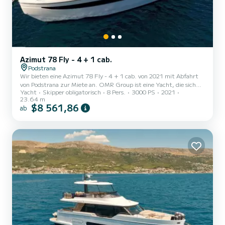
Azimut 78 Fly - 4 + 1 cab.
Podstrana
Wir bieten eine Azimut 78 Fly - 4 + 1 cab. von 2021 mit Abfahrt
von Podstrana zur Miete an. OMR Group ist eine Yacht, die sich
Yacht
Skipper obligatorisch
8 Pers.
3000 PS
2021
perfekt für alle Vermietungen eignet. Diese Yacht ist sehr
23.64 m
angenehm zu handhaben für eine Kreuzfahrt von einer Woche oder
$8 561,86
ab
mehr. Sie werden eine außergewöhnliche Kreuzfahrt auf dieser 24
Meter langen Yacht erleben. Sie können während der Kreuzfahrt
bis zu 8 Passagiere unterbringen und die 4 Kabinen mit vollem
Komfort nutzen. Für Ihren Komfort verfügt OMR Group über 4...