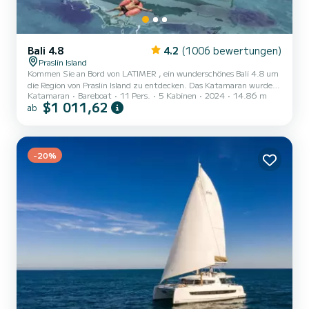
Bali 4.8
4.2
(1006 bewertungen)
Praslin Island
Kommen Sie an Bord von LATIMER , ein wunderschönes Bali 4.8 um
die Region von Praslin Island zu entdecken. Das Katamaran wurde
Katamaran
Bareboat
11 Pers.
5 Kabinen
2024
14.86 m
2024 gebaut und verspricht hohen Komfort auf See. Das Boot
$1 011,62
ab
verfügt über 5 komfortable Kabinen für bis zu 11 Personen. Mit
seinen 15 Metern Länge und einer Motorleistung von 160 PS
bietet sich das Schiff als idealer Begleiter für einen unvergesslichen
Bootsurlaub in der Umgebung von Praslin Island. Für Ihren Komfort
-20%
verfügt LATIMER über...