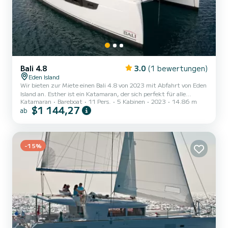
Bali 4.8
3.0
(1 bewertungen)
Eden Island
Wir bieten zur Miete einen Bali 4.8 von 2023 mit Abfahrt von Eden
Island an. Esther ist ein Katamaran, der sich perfekt für alle
Katamaran
Bareboat
11 Pers.
5 Kabinen
2023
14.86 m
Vermietungen eignet. Dieser Katamaran ist sehr angenehm zu
$1 144,27
ab
handhaben für eine einwöchige Kreuzfahrt oder länger. Der
Katamaran ist 15 Meter lang und hat 114 PS. Die 5 Kabinen
bieten Platz für 11 Passagiere während der Fahrt. Diese Bali 4.8 ist
mit 5 Toiletten mit Dusche ausgestattet. Es verfügt über folgende
Ausstattung: Autopilot, Außenbordmotor, Lautsprecher, US...
-15%