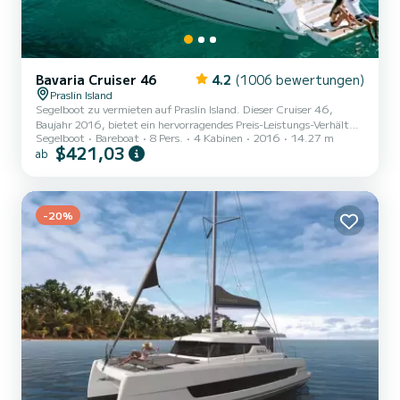
Bavaria Cruiser 46
4.2
(1006 bewertungen)
Praslin Island
Segelboot zu vermieten auf Praslin Island. Dieser Cruiser 46,
Baujahr 2016, bietet ein hervorragendes Preis-Leistungs-Verhältnis
Segelboot
Bareboat
8 Pers.
4 Kabinen
2016
14.27 m
für eine Kreuzfahrt von einigen Tagen oder sogar einigen Wochen.
$421,03
ab
Auf diesem 14 Meter langen Segelboot werden Sie eine
außergewöhnliche Kreuzfahrt erleben. Sie können während der
Kreuzfahrt bis zu 8 Passagiere unterbringen und die 4 Kabinen mit
vollem Komfort nutzen. Für Ihren Komfort verfügt LUPI über 3
-20%
Toiletten mit Dusche Dieses Boot ist mit einem Großsegel mit...