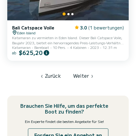
Bali Catspace Voile
3.0
(1 bewertungen)
Eden Island
Katamaran zu vermieten in Eden Island. Dieser Bali Catspace Voile,
Baujahr 2023, bietet ein hervorragendes Preis-Leistungs-Verhältnis
Katamaran
Bareboat
10 Pers.
4 Kabinen
2023
12.31 m
für eine Kreuzfahrt von einigen Tagen oder sogar einigen Wochen.
$625,20
ab
Der Katamaran ist 12 Meter lang und hat 80 PS. Die 4 Kabinen
bieten Platz für 10 Passagiere während der Kreuzfahrt. Für Ihren
Komfort verfügt OUFTI IV über 4 Toiletten mit Dusche Es verfügt
über die folgende Ausstattung: Autopilot, Außenbordmotor,
Lautsprecher, Elektrische Winde. Für Informatio...
‹
Zurück
Weiter
›
Brauchen Sie Hilfe, um das perfekte
Boot zu finden?
Ein Experte findet die besten Angebote für Sie!
Fordern Sie ein Angebot an