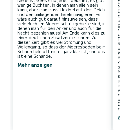
Die Must-Sees sind jedem bekannt, es gibt
Die v
wenige Buchten, in denen man allein sein
Nacht
kann, aber man muss flexibel auf dem Deich
Dista
und den umliegenden Inseln navigieren. Es
durch
wäre auch gut darauf hinzuweisen, dass
allerd
viele Buchten Meeresschutzgebiete sind, in
geken
denen man für den Anker und auch für die
ragend
Nacht bezahlen muss! Am Ende kann dies zu
den B
einer deutlichen Zusatznote führen. Zu
Flach
dieser Zeit gibt es viel Strömung und
Riffk
Wellengang, so dass der Meeresboden beim
überr
Schnorcheln oft nicht ganz klar ist, und das
Winde
Bedin
Ankerp
Mehr anzeigen
schein
Schno
segel
unmög
ist e
vorzu
einzig
unser
Die Se
Mehr