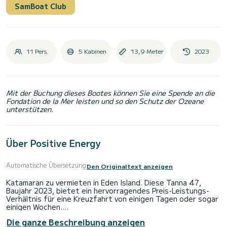
SamBoat Club
11 Pers.
5 Kabinen
13,9 Meter
2023
Mit der Buchung dieses Bootes können Sie eine Spende an die
Fondation de la Mer leisten und so den Schutz der Ozeane
unterstützen.
Über Positive Energy
Automatische Übersetzung
Den Originaltext anzeigen
Katamaran zu vermieten in Eden Island. Diese Tanna 47,
Baujahr 2023, bietet ein hervorragendes Preis-Leistungs-
Verhältnis für eine Kreuzfahrt von einigen Tagen oder sogar
einigen Wochen.
Die ganze Beschreibung anzeigen
Auf diesem 14 Meter langen Katamaran werden Sie eine