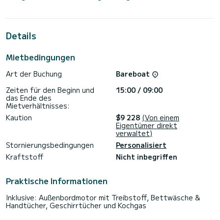
außergewöhnliche Kreuzfahrt erleben. Sie können während
der Kreuzfahrt bis zu 11 Passagiere unterbringen und die 5
Kabinen mit vollem Komfort nutzen.
Details
Für Ihren Komfort verfügt Positive Energy über 4 Toiletten
mit Dusche
Mietbedingungen
Dieses Boot ist mit einem Großsegel mit durchgehender
Latte und einer Rollgenua ausgestattet. Es verfügt über
Art der Buchung
Bareboat
folgende Ausstattung: Autopilot, Außenbordmotor, USB-
Stecker, WLAN und Internet, Deckdusche,
Zeiten für den Beginn und
15:00 / 09:00
Wasseraufbereitungsanlage, Elektrische Winde,
das Ende des
Geschirrspüler.
Mietverhältnisses:
Wir laden Sie ein, direkt über die Plattform ein Angebot
Kaution
$9 228
(Von einem
anzufordern. Wir werden uns mit unseren besten Angeboten
Eigentümer direkt
verwaltet)
Stornierungsbedingungen
Personalisiert
Kraftstoff
Nicht inbegriffen
Praktische Informationen
Inklusive: Außenbordmotor mit Treibstoff, Bettwäsche &
Handtücher, Geschirrtücher und Kochgas