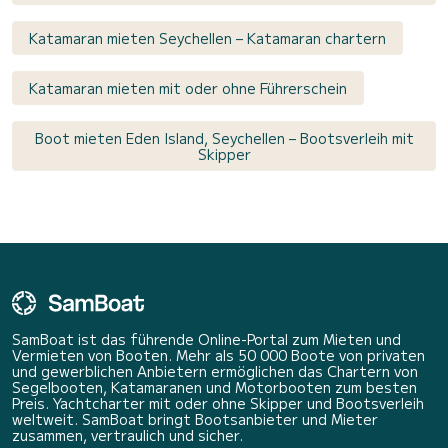
Katamaran mieten Seychellen – Katamaran chartern
Katamaran mieten mit oder ohne Führerschein
Boot mieten Eden Island, Seychellen – Bootsverleih mit
Skipper
SamBoat ist das führende Online-Portal zum Mieten und
Vermieten von Booten. Mehr als 50 000 Boote von privaten
und gewerblichen Anbietern ermöglichen das Chartern von
Segelbooten, Katamaranen und Motorbooten zum besten
Preis. Yachtcharter mit oder ohne Skipper und Bootsverleih
weltweit. SamBoat bringt Bootsanbieter und Mieter
zusammen, vertraulich und sicher.