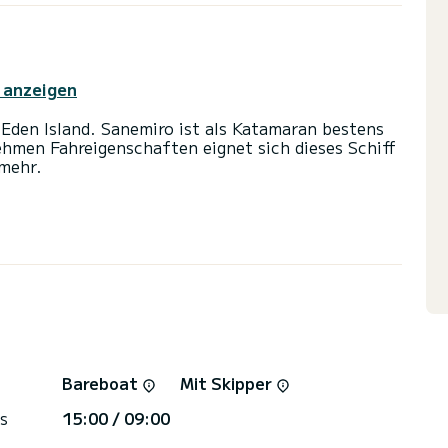
 anzeigen
nemiro ist als Katamaran bestens
hmen Fahreigenschaften eignet sich dieses Schiff
 mehr.
nen für bis zu 10 Personen. Mit seinen 13 Metern
etet sich das Schiff als idealer Begleiter für
 Umgebung von Eden Island.
stung ausgestattet: Autopilot, Außenbordmotor,
inch.
er den Charterbedingungen? Schicken Sie uns
Bareboat
Mit Skipper
re Mitarbeiter beantworten alle Ihre Fragen und
s
15:00 / 09:00