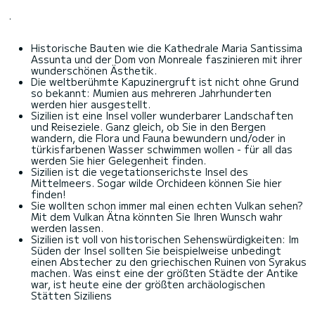
.
Historische Bauten wie die Kathedrale Maria Santissima
Assunta und der Dom von Monreale faszinieren mit ihrer
wunderschönen Ästhetik.
Die weltberühmte Kapuzinergruft ist nicht ohne Grund
so bekannt: Mumien aus mehreren Jahrhunderten
werden hier ausgestellt.
Sizilien ist eine Insel voller wunderbarer Landschaften
und Reiseziele. Ganz gleich, ob Sie in den Bergen
wandern, die Flora und Fauna bewundern und/oder in
türkisfarbenen Wasser schwimmen wollen - für all das
werden Sie hier Gelegenheit finden.
Sizilien ist die vegetationserichste Insel des
Mittelmeers. Sogar wilde Orchideen können Sie hier
finden!
Sie wollten schon immer mal einen echten Vulkan sehen?
Mit dem Vulkan Ätna könnten Sie Ihren Wunsch wahr
werden lassen.
Sizilien ist voll von historischen Sehenswürdigkeiten: Im
Süden der Insel sollten Sie beispielweise unbedingt
einen Abstecher zu den griechischen Ruinen von Syrakus
machen. Was einst eine der größten Städte der Antike
war, ist heute eine der größten archäologischen
Stätten Siziliens