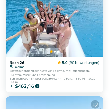
Noah 26
5.0
(90 bewertungen)
Palermo
Bootstour entlang der Küste von Palermo, mit Tauchgängen,
Buchten, Musik und Entspannung.
Schlauchboot
Skipper obligatorisch
12 Pers.
350 PS
2020
8.4 m
$462,16
ab