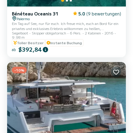
Bénéteau Oceanis 31
5.0
(9 bewertungen)
Palermo
Ein Tag auf See, nur für euch. Ich freue mich, euch an Bord für ein
privates und exklusives Erlebnis willkommen zu heißen,
Segelboot
Skipper obligatorisch
6 Pers.
2 Kabinen
2016
eingetaucht in die Natur der Küste von Palermo. Wir werden mit
9.98 m
Segel oder Motor fahren — je nach Wetterbedingungen — entlang
Toller Besitzer
Instante Buchung
einiger der faszinierendsten Szenarien Siziliens. Die Stationen
$392,84
eures Tages auf See. Ich werde euch nach Capo Zafferano, dem
ab
Reservat delle Formiche und den kristallklaren Gewässern von Capo
Mongerbino führen, mit Stopps zum Schwimmen, Schnorcheln
und...
-10%