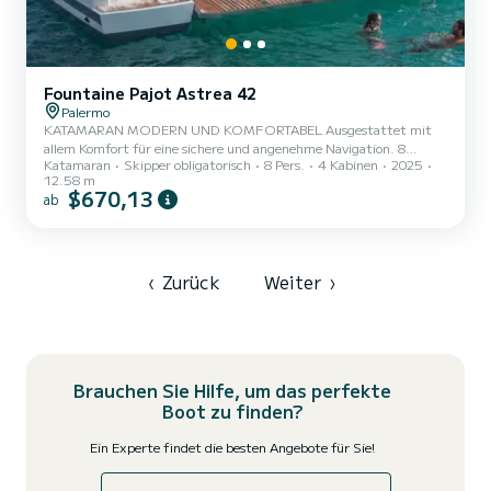
Fountaine Pajot Astrea 42
Palermo
KATAMARAN MODERN UND KOMFORTABEL Ausgestattet mit
allem Komfort für eine sichere und angenehme Navigation. 8
Katamaran
Skipper obligatorisch
8 Pers.
4 Kabinen
2025
Plätze, 4 Doppelkabinen, Klimaanlage, Skipper und Hostess auf
12.58 m
Anfrage. Von Palermo aus können Sie zwischen zwei exklusiven
$670,13
ab
Routen wählen: • ÄOLISCHE INSELN • EGADISCHE INSELN,
ZINGARO RESERVE. DIE ÄOLISCHEN INSELN Eine faszinierende
Tour durch die schönsten vulkanischen Inseln des Mittelmeers. Von
der Pracht von Lipari über die Kraft von Stromboli bis hin zu
Panarea, Salina, Alicudi un...
‹
Zurück
Weiter
›
Brauchen Sie Hilfe, um das perfekte
Boot zu finden?
Ein Experte findet die besten Angebote für Sie!