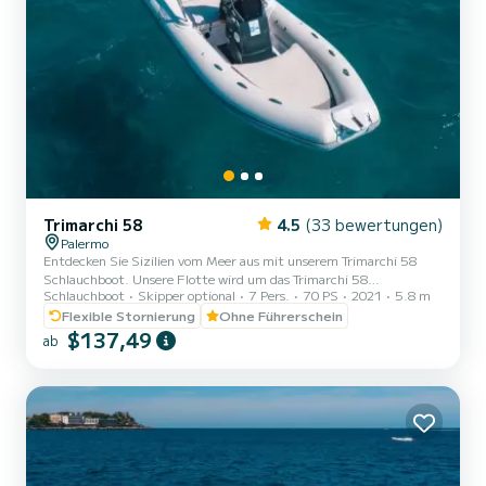
Trimarchi 58
4.5
(33 bewertungen)
Palermo
Entdecken Sie Sizilien vom Meer aus mit unserem Trimarchi 58
Schlauchboot. Unsere Flotte wird um das Trimarchi 58
Schlauchboot
Skipper optional
7 Pers.
70 PS
2021
5.8 m
Schlauchboot erweitert, ideal zum Erkunden der sizilianischen
Küste mit Leichtigkeit, Komfort und ohne die Notwendigkeit eines
Flexible Stornierung
Ohne Führerschein
Bootsführers oder eines Skippers. Zuverlässig und vielseitig, ist es
$137,49
ab
perfekt für diejenigen, die ein sicheres und unterhaltsames Mittel
suchen, um einen Tag auf See in vollkommener Autonomie zu
verbringen. Mit einer Länge von 5,8 Metern und einer Breite von
2...