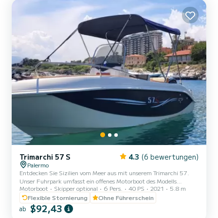
maximalen Komfort bei Tagesausflügen. Die zahlreichen
Stauräume ermöglichen es, Tasc...
Trimarchi 57 S
4.3
(6 bewertungen)
Palermo
Entdecken Sie Sizilien vom Meer aus mit unserem Trimarchi 57.
Unser Fuhrpark umfasst ein offenes Motorboot des Modells
Motorboot
Skipper optional
6 Pers.
40 PS
2021
5.8 m
Trimarchi 57, perfekt für ein Erlebnis auf See ohne die
Notwendigkeit eines Bootsführers oder Skippers. Das Boot wurde
Flexible Stornierung
Ohne Führerschein
2021 gebaut und ist mit einem effizienten 40-PS-4-Takt-Motor
$92,43
ab
ausgestattet, ideal für ruhige Küstenausflüge in vollkommener