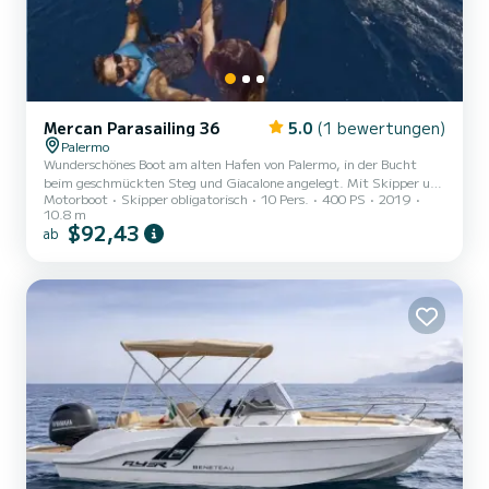
Mercan Parasailing 36
5.0
(1 bewertungen)
Palermo
Wunderschönes Boot am alten Hafen von Palermo, in der Bucht
beim geschmückten Steg und Giacalone angelegt. Mit Skipper und
Motorboot
Skipper obligatorisch
10 Pers.
400 PS
2019
Rettungspersonal für Parasailing, ausgestattet mit einem
10.8 m
Innenbordmotor Yanmar LY400 PS und einer Reisegeschwindigkeit
$92,43
ab
von 25 Knoten. Das Boot ist für Wassersportarten wie Parasailing
oder Küstentouren zu den malerischsten Buchten geeignet, mit
Stopps, um die Königin-Regina-Grotte von Villa Igea, den Golf von
Mondello, den Capo Gallo und die Isola delle Femmine zu
besuchen,...