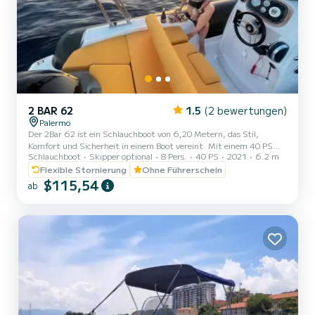
2 BAR 62
1.5
(2 bewertungen)
Palermo
Der 2Bar 62 ist ein Schlauchboot von 6,20 Metern, das Stil,
Komfort und Sicherheit in einem Boot vereint. Mit einem 40 PS
Schlauchboot
Skipper optional
8 Pers.
40 PS
2021
6.2 m
Motor kann es ohne Bootsführerschein gefahren werden, was es
perfekt für Familien, Freundesgruppen oder diejenigen macht, die
Flexible Stornierung
Ohne Führerschein
das Meer in völliger Autonomie erleben möchten. Dank seiner
$115,54
ab
geräumigen Wohnfläche, dem Sonnendeck im Bug, den
Heckplattformen und der kompletten Polsterung bietet es
maximalen Komfort bei täglichen Ausflügen. Die zahlreichen
Stauräume ermöglichen es,...