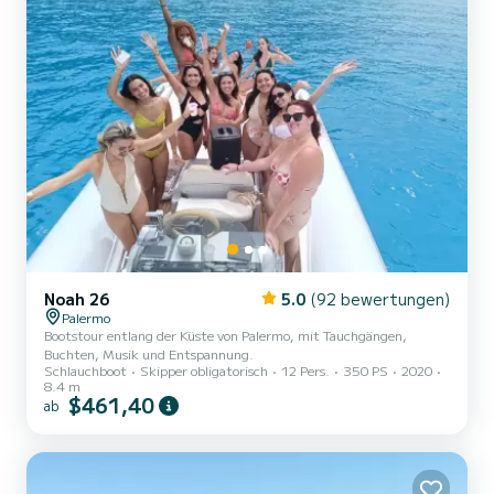
Noah 26
5.0
(92 bewertungen)
Palermo
Bootstour entlang der Küste von Palermo, mit Tauchgängen,
Buchten, Musik und Entspannung.
Schlauchboot
Skipper obligatorisch
12 Pers.
350 PS
2020
8.4 m
$461,40
ab