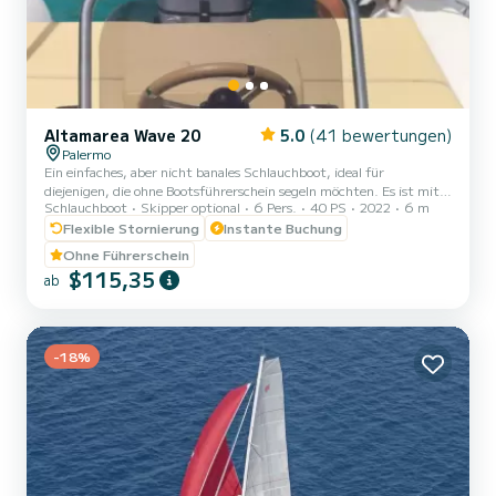
Altamarea Wave 20
5.0
(41 bewertungen)
Palermo
Ein einfaches, aber nicht banales Schlauchboot, ideal für
diejenigen, die ohne Bootsführerschein segeln möchten. Es ist mit
Schlauchboot
Skipper optional
6 Pers.
40 PS
2022
6 m
einer gewissen Sorgfalt gebaut und an Komfort für die Gäste
mangelt es nicht.< Es verfügt über zwei große Liegeflächen, eine
Flexible Stornierung
Instante Buchung
Mittelkonsole, die die Bewegung an Bord erleichtert, und eine
Ohne Führerschein
verstellbare Lordosenstütze. Bemerkenswert ist die Belastbarkeit
$115,35
ab
im Verhältnis zu den Gesamtabmessungen. Das Motorcockpit lässt
sich durch die ebene, rutschfeste Oberfläche und die recht...
-18%