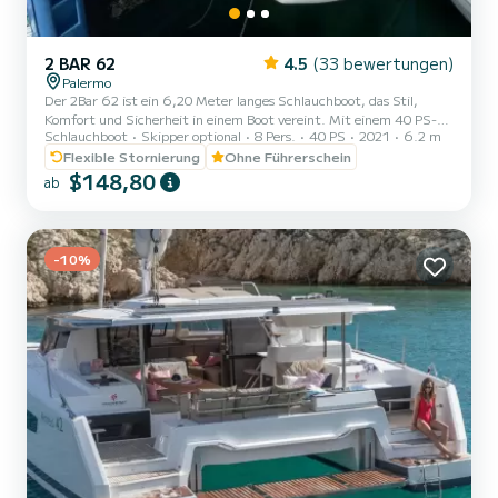
2 BAR 62
4.5
(33 bewertungen)
Palermo
Der 2Bar 62 ist ein 6,20 Meter langes Schlauchboot, das Stil,
Komfort und Sicherheit in einem Boot vereint. Mit einem 40 PS-
Schlauchboot
Skipper optional
8 Pers.
40 PS
2021
6.2 m
Motor kann es ohne Bootsführerschein gefahren werden, was es
perfekt für Familien, Freundesgruppen oder diejenigen macht, die
Flexible Stornierung
Ohne Führerschein
das Meer in voller Autonomie erleben möchten. Dank seiner
$148,80
ab
großzügigen Wohnfläche, dem Sonnendeck im Bug, den
Heckplattformen und der kompletten Polsterung bietet es
maximalen Komfort bei Tagesausflügen. Die zahlreichen
Stauräume ermöglichen es, Tasc...
-10%