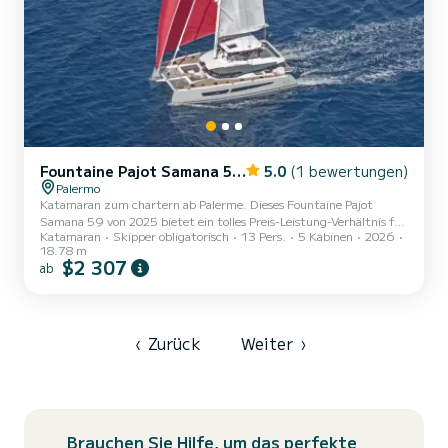
Fountaine Pajot Samana 59 - 5 + 2 cab.
5.0
(1 bewertungen)
Palermo
Katamaran zum chartern ab Palerme. Dieses Fountaine Pajot
Samana 59 von 2025 bietet ein tolles Preis-Leistung-Verhältnis für
Katamaran
Skipper obligatorisch
13 Pers.
5 Kabinen
2026
einen mehrtägigen oder mehrwöchigen Törn. Sie möchten einen
18.78 m
unvergesslichen Törn auf diesem Katamaran mit 19 Metern Länge
$2 307
ab
verbringen? Sie können mit bis zu 13 Personen an Bord kommen
und die 5 komfortablen Kabinen genießen. Dieses Fountaine Pajot
Samana 59 verfügt über 5 Toiletten mit Dusche. Es ist unter
anderem mit folgender Ausrüstung ausgestattet:
Bugstrahlruder...
‹
Zurück
Weiter
›
Brauchen Sie Hilfe, um das perfekte