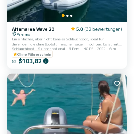
Altamarea Wave 20
5.0
(32 bewertungen)
Palermo
Ein einfaches, aber nicht banales Schlauchboot, ideal für
diejenigen, die ohne Bootsführerschein segeln möchten. Es ist mit
Schlauchboot
Skipper optional
6 Pers.
40 PS
2022
6 m
einer gewissen Sorgfalt gebaut und an Komfort für die Gäste
mangelt es nicht.< Es verfügt über zwei große Liegeflächen, eine
Ohne Führerschein
Mittelkonsole, die die Bewegung an Bord erleichtert, und eine
$103,82
ab
verstellbare Lordosenstütze. Bemerkenswert ist die Belastbarkeit
im Verhältnis zu den Gesamtabmessungen. Das Motorcockpit lässt
sich durch die ebene, rutschfeste Oberfläche und die recht...