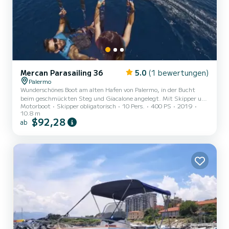
Mercan Parasailing 36
5.0
(1 bewertungen)
Palermo
Wunderschönes Boot am alten Hafen von Palermo, in der Bucht
beim geschmückten Steg und Giacalone angelegt. Mit Skipper und
Motorboot
Skipper obligatorisch
10 Pers.
400 PS
2019
Rettungspersonal für Parasailing, ausgestattet mit einem
10.8 m
Innenbordmotor Yanmar LY400 PS und einer Reisegeschwindigkeit
$92,28
ab
von 25 Knoten. Das Boot ist für Wassersportarten wie Parasailing
oder Küstentouren zu den malerischsten Buchten geeignet, mit
Stopps, um die Königin-Regina-Grotte von Villa Igea, den Golf von
Mondello, den Capo Gallo und die Isola delle Femmine zu
besuchen,...