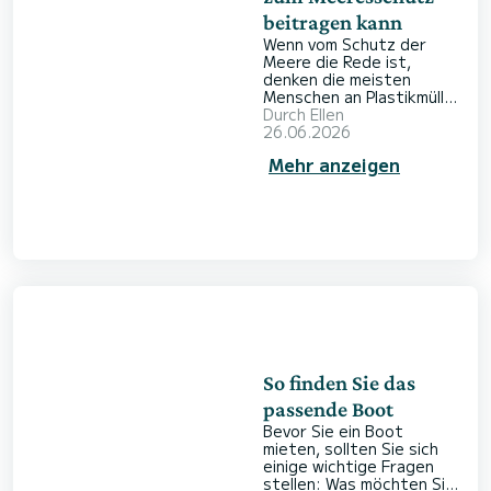
beitragen kann
Wenn vom Schutz der
Meere die Rede ist,
denken die meisten
Menschen an Plastikmüll
oder bedrohte Tierarten.
Durch
Ellen
Weniger sichtbar sind die
26.06.2026
Menschen, die jeden Tag
Mehr anzeigen
Delfine beobachten,
Niststrände schützen
oder Seegraswiesen
wiederherstellen. Genau
diese wichtige Arbeit
können Sie unterstützen,
wenn Sie ein Boot auf
SamBoat buchen. Wir
erklären, wie das
funktioniert und wofür
die Spenden konkr
So finden Sie das
passende Boot
Bevor Sie ein Boot
mieten, sollten Sie sich
einige wichtige Fragen
stellen: Was möchten Sie