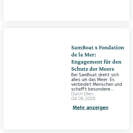
die Zeit einfach vergisst.
Diese Freiheit bringt aber
auch Verantwortung mit
sich: die Verantwortung,
die Orte zu schützen, die
man entdecken darf. Ein
Boot mieten und dabei
verantw
SamBoat x Fondation
de la Mer:
Engagement für den
Schutz der Meere
Bei SamBoat dreht sich
alles um das Meer. Es
verbindet Menschen und
schafft besondere
Momente mit Familie und
Durch
Ellen
Freunden. Doch das Meer
04.06.2026
ist nicht nur die Kulisse
Mehr anzeigen
für schöne
Urlaubserinnerungen. Es
ist auch ein empfindliches
Ökosystem, das unseren
Schutz verdient. Deshalb
haben wir uns gefragt,