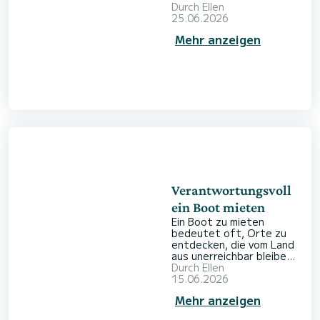
auf dem Wasser erleben?
Durch
Ellen
Haben Sie bereits
25.06.2026
konkrete Pläne? Wie viel
Mehr anzeigen
Erfahrung bringen Sie
mit? Wo möchten Sie
unterwegs sein? Welche
Strecke möchten Sie
zurücklegen? Und
welches Budget haben
Sie eingeplant? Das
passende Boot zu finden,
ist nicht immer einfach.
Damit Sie leichter die
richtige Wahl tr
Verantwortungsvoll
ein Boot mieten
Ein Boot zu mieten
bedeutet oft, Orte zu
entdecken, die vom Land
aus unerreichbar bleiben.
Eine Bucht, die nur über
Durch
Ellen
das Wasser zugänglich
15.06.2026
ist, ein Mittagessen vor
Mehr anzeigen
Anker fernab vom Trubel
oder ein Tag, an dem man