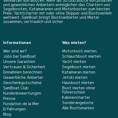
Vermieten von Booten. Mehr als 50 000 Boote von privaten
und gewerblichen Anbietern ermöglichen das Chartern von
Segelbooten, Katamaranen und Motorbooten zum besten
Preis. Yachtcharter mit oder ohne Skipper und Bootsverleih
weltweit. SamBoat bringt Bootsanbieter und Mieter
zusammen, vertraulich und sicher.
Informationen
Was mieten?
Wer sind wir?
Motorboot mieten
Jobs bei SamBoat
Schlauchboot mieten
Unsere Garantien
Yacht mieten
Vertrauen & Sicherheit
Segelboot mieten
Einnahmen berechnen
Katamaran mieten
Gewerbliche Anbieter
Jetski mieten
Geschenkgutscheine
Hausboot mieten
SamBoat Club
Boot mieten ohne
Führerschein
Kundenbewertungen
Kabinencharter
Presse
Sonderangebote
Fondation de la Mer
Alle Bootsmarken
Erfahrungen
Blog