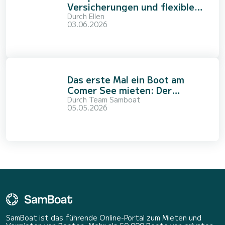
Versicherungen und flexible
Optionen von SamBoat
Durch
Ellen
03.06.2026
Das erste Mal ein Boot am
Comer See mieten: Der
komplette Leitfaden für
Durch
Team Samboat
05.05.2026
Anfänger
SamBoat ist das führende Online-Portal zum Mieten und