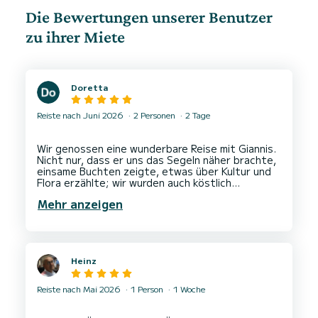
Die Bewertungen unserer Benutzer
zu ihrer Miete
Doretta
Reiste nach Juni 2026
2 Personen
2 Tage
Wir genossen eine wunderbare Reise mit Giannis.
Nicht nur, dass er uns das Segeln näher brachte,
einsame Buchten zeigte, etwas über Kultur und
Flora erzählte; wir wurden auch köstlich
bewirtet. Immer wieder hatten wir auch das
Mehr anzeigen
Gefühl die Zeit allein genießen zu können, da er
sich mit einem Buch zurück zog. Das Boot ist
liebevoll und zwechmäßig eingerichtet, einzig die
Schlafkoje hat eine moderate Liegequalität.
Heinz
Reiste nach Mai 2026
1 Person
1 Woche