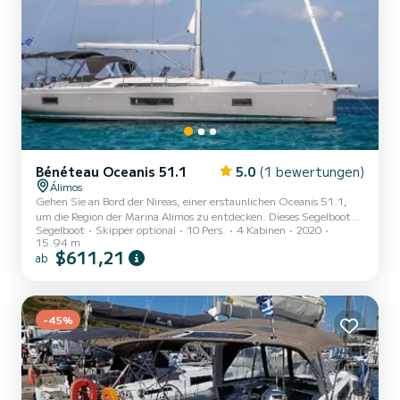
Bénéteau Oceanis 51.1
5.0
(1 bewertungen)
Álimos
Gehen Sie an Bord der Nireas, einer erstaunlichen Oceanis 51.1,
um die Region der Marina Alimos zu entdecken. Dieses Segelboot
Segelboot
Skipper optional
10 Pers.
4 Kabinen
2020
wurde 2020 gebaut, um umfassenden Komfort und Leistung auf
15.94 m
See zu gewährleisten. Auf diesem 16 Meter langen Segelboot
$611,21
ab
werden Sie eine außergewöhnliche Kreuzfahrt erleben. Sie können
während der Kreuzfahrt bis zu 10 Passagiere unterbringen und die
4 Kabinen mit vollem Komfort nutzen. Diese Oceanis 51.1 ist mit
4 Toiletten mit Dusche ausgestattet. Dieses Boot ist mit...
-45%