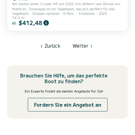
Wir bieten einen Cruiser 46 von 2025 mit Abfahrt von Álimos zur
Miete an. Smaragda ist ein Segelboot, das sich perfekt für alle
Segelboot
Skipper optional
9 Pers.
4 Kabinen
2025
Charterfahrten eignet. Dieses Segelboot ist sehr angenehm zu
14.5 m
handhaben für eine einwöchige Kreuzfahrt oder länger. Das Boot
$412,48
ab
verfügt über 4 Kabinen mit absolutem Komfort und bietet Platz
für 9 Passagiere. Mit einer Gesamtlänge von 14 Metern und 57 PS
wird es Ihr bester Freund sein, wenn Sie außergewöhnliche Ferien
auf den Gewässern von Álimos verbringen. Dieser Cruiser 4...
‹
Zurück
Weiter
›
Brauchen Sie Hilfe, um das perfekte
Boot zu finden?
Ein Experte findet die besten Angebote für Sie!
Fordern Sie ein Angebot an