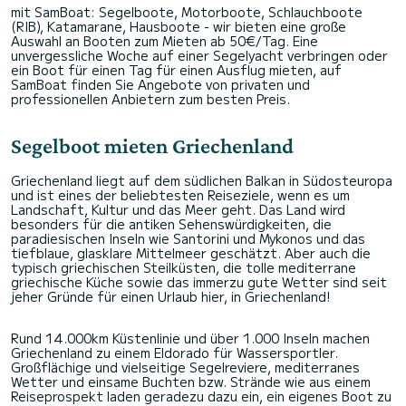
mit SamBoat: Segelboote, Motorboote, Schlauchboote
(RIB), Katamarane, Hausboote - wir bieten eine große
Auswahl an Booten zum Mieten ab 50€/Tag. Eine
unvergessliche Woche auf einer Segelyacht verbringen oder
ein Boot für einen Tag für einen Ausflug mieten, auf
SamBoat finden Sie Angebote von privaten und
professionellen Anbietern zum besten Preis.
Segelboot mieten Griechenland
Griechenland liegt auf dem südlichen Balkan in Südosteuropa
und ist eines der beliebtesten Reiseziele, wenn es um
Landschaft, Kultur und das Meer geht. Das Land wird
besonders für die antiken Sehenswürdigkeiten, die
paradiesischen Inseln wie Santorini und Mykonos und das
tiefblaue, glasklare Mittelmeer geschätzt. Aber auch die
typisch griechischen Steilküsten, die tolle mediterrane
griechische Küche sowie das immerzu gute Wetter sind seit
jeher Gründe für einen Urlaub hier, in Griechenland!
Rund 14.000km Küstenlinie und über 1.000 Inseln machen
Griechenland zu einem Eldorado für Wassersportler.
Großflächige und vielseitige Segelreviere, mediterranes
Wetter und einsame Buchten bzw. Strände wie aus einem
Reiseprospekt laden geradezu dazu ein, ein eigenes Boot zu