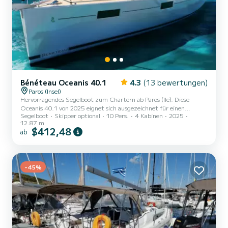
Bénéteau Oceanis 40.1
4.3
(13 bewertungen)
Paros (Insel)
Hervorragendes Segelboot zum Chartern ab Paros (Ile). Diese
Oceanis 40.1 von 2025 eignet sich ausgezeichnet für einen
Segelboot
Skipper optional
10 Pers.
4 Kabinen
2025
Bootsurlaub mit Freunden oder Familie. Sie möchten einen
12.87 m
unvergesslichen Törn auf diesem Segelboot mit 13 Metern Länge
$412,48
ab
verbringen? Sie können mit bis zu 10 Personen an Bord kommen
und die 4 komfortablen Kabinen genießen. Dieses Oceanis 40.1
verfügt über 2 Toiletten mit Dusche. Dieses Boot ist mit einem
Rollgroßsegel und einem R...
-45%