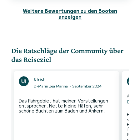
Weitere Bewertungen zu den Booten
anzeigen
Die Ratschläge der Community über
das Reiseziel
Ulrich
D-Marin Zea Marina
September 2024
Automa
Das Fahrgebiet hat meinen Vorstellungen
Den O
entsprochen. Nette kleine Häfen, sehr
Es gib
selbs
Entwe
fährt 
Platz
späte