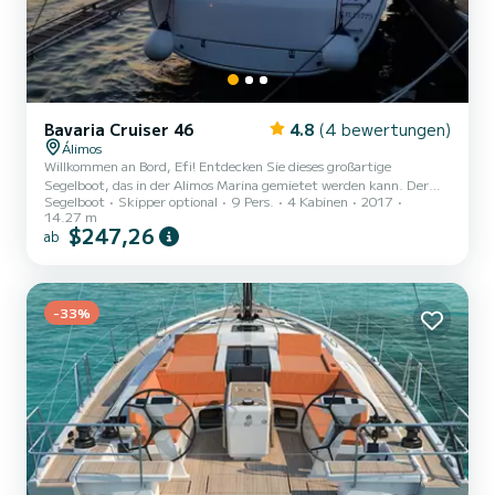
Bavaria Cruiser 46
4.8
(4 bewertungen)
Álimos
Willkommen an Bord, Efi! Entdecken Sie dieses großartige
Segelboot, das in der Alimos Marina gemietet werden kann. Der
Segelboot
Skipper optional
9 Pers.
4 Kabinen
2017
Cruiser 46, Baujahr 2017, bietet ein unvergleichliches Erlebnis für
14.27 m
einen Familien- oder Freundesurlaub. Sie werden auf diesem 14
$247,26
ab
Meter langen Segelboot eine außergewöhnliche Kreuzfahrt
erleben. Sie können während der Kreuzfahrt bis zu 9 Passagiere
unterbringen und die 4 Kabinen mit absolutem Komfort nutzen.
Dieser Cruiser 46 ist mit einem Rollgroßsegel und einer Rollgenua
-33%
ausg...