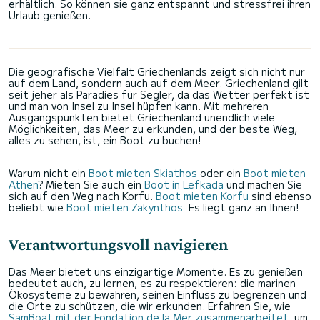
erhältlich. So können sie ganz entspannt und stressfrei ihren
Urlaub genießen.
Die geografische Vielfalt Griechenlands zeigt sich nicht nur
auf dem Land, sondern auch auf dem Meer. Griechenland gilt
seit jeher als Paradies für Segler, da das Wetter perfekt ist
und man von Insel zu Insel hüpfen kann. Mit mehreren
Ausgangspunkten bietet Griechenland unendlich viele
Möglichkeiten, das Meer zu erkunden, und der beste Weg,
alles zu sehen, ist, ein Boot zu buchen!
Warum nicht ein
Boot mieten Skiathos
oder ein
Boot mieten
Athen
? Mieten Sie auch ein
Boot in Lefkada
und machen Sie
sich auf den Weg nach Korfu.
Boot mieten Korfu
sind ebenso
beliebt wie
Boot mieten Zakynthos
Es liegt ganz an Ihnen!
Verantwortungsvoll navigieren
Das Meer bietet uns einzigartige Momente. Es zu genießen
bedeutet auch, zu lernen, es zu respektieren: die marinen
Ökosysteme zu bewahren, seinen Einfluss zu begrenzen und
die Orte zu schützen, die wir erkunden. Erfahren Sie, wie
SamBoat mit der Fondation de la Mer zusammenarbeitet
, um