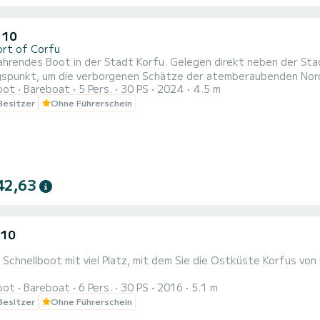
 10
ort of Corfu
hrendes Boot in der Stadt Korfu. Gelegen direkt neben der Stad
spunkt, um die verborgenen Schätze der atemberaubenden Nordo
oot
Bareboat
5 Pers.
30 PS
2024
4.5 m
nten Tag auf See suchen, abgelegene Strände besuchen oder cha
 Besitzer
Ohne Führerschein
 möchten, unsere gut gepflegten Boote bieten Freiheit und Komfo
eicht zu fahrende...
42,63
.10
Schnellboot mit viel Platz, mit dem Sie die Ostküste Korfus von
oot
Bareboat
6 Pers.
30 PS
2016
5.1 m
 Besitzer
Ohne Führerschein