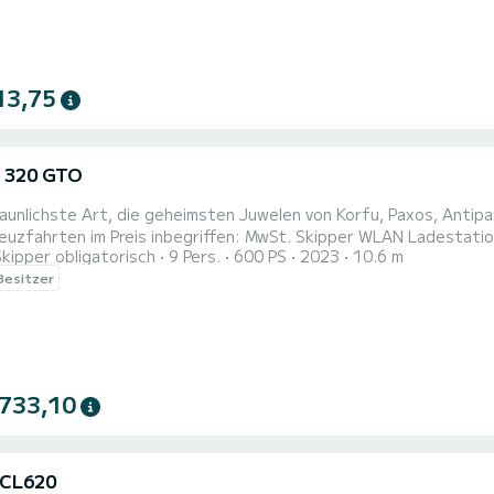
13,75
 320 GTO
aunlichste Art, die geheimsten Juwelen von Korfu, Paxos, Antipaxo
s inbegriffen: MwSt. Skipper WLAN Ladestationen Erfrischungen und Snacks Schnorchelausrüstung SUP
Skipper obligatorisch
9 Pers.
600 PS
2023
10.6 m
cooter Snacks Getränke
 Besitzer
 733,10
 CL620