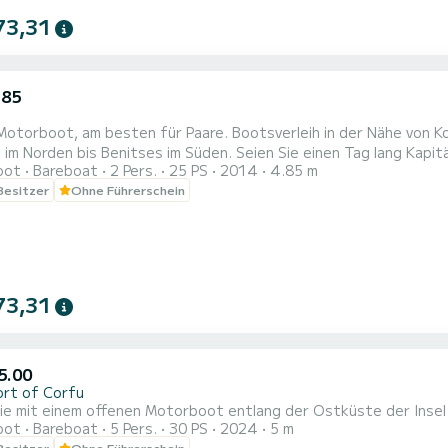
73,31
.85
Motorboot, am besten für Paare. Bootsverleih in der Nähe von K
 im Norden bis Benitses im Süden. Seien Sie einen Tag lang Kapit
oot
Bareboat
2 Pers.
25 PS
2014
4.85 m
 Besitzer
Ohne Führerschein
73,31
5.00
ort of Corfu
ie mit einem offenen Motorboot entlang der Ostküste der Insel 
oot
Bareboat
5 Pers.
30 PS
2024
5 m
 Besitzer
Ohne Führerschein