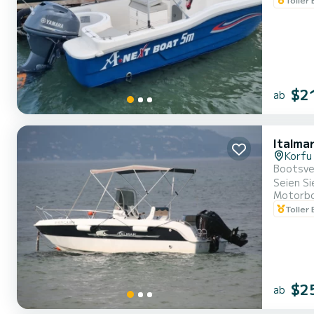
$2
ab
Italma
Korfu
Bootsver
Seien Si
Motorb
Toller
$2
ab