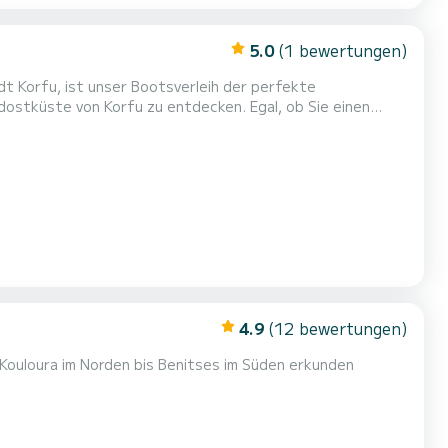
5.0
(1 bewertungen)
t Korfu, ist unser Bootsverleih der perfekte
stküste von Korfu zu entdecken. Egal, ob Sie einen
rmante Küstendörfer wie Kalami, Kassiopi und Agni
rt für alle. Keinen Führerschein? Kein Problem! Wir
4.9
(12 bewertungen)
 Kouloura im Norden bis Benitses im Süden erkunden