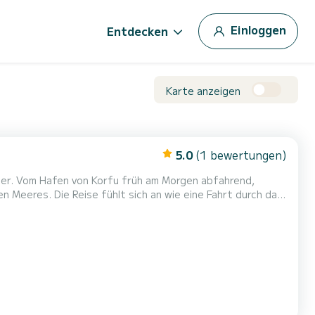
Einloggen
Entdecken
Karte anzeigen
5.0
(1 bewertungen)
Meer. Vom Hafen von Korfu früh am Morgen abfahrend,
hen Meeres. Die Reise fühlt sich an wie eine Fahrt durch das
 Horizont. Erster Stopp Lakka: Ein kleines Küstenparadies
er ist ruhig, perfekt für ein erstes Sc...