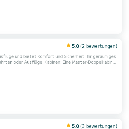
5.0
(2 bewertungen)
inen: Eine Master-Doppelkabine
und Staufächer. Cockpit-Sitzplätze: Geräumig mit Tisch und Soundsystem. Badeplattform: Mit Leiter und Dusche....
5.0
(3 bewertungen)