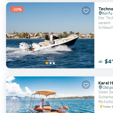
Techno
-20%
Korfu
Der Tec
vereint.
Schlauc
Wahl für Ta
Ästheti
Dec...
$4
ab
Karel 
Old p
Seien Si
Sicherhe
Motorb
die best
Toller
Gruppen.