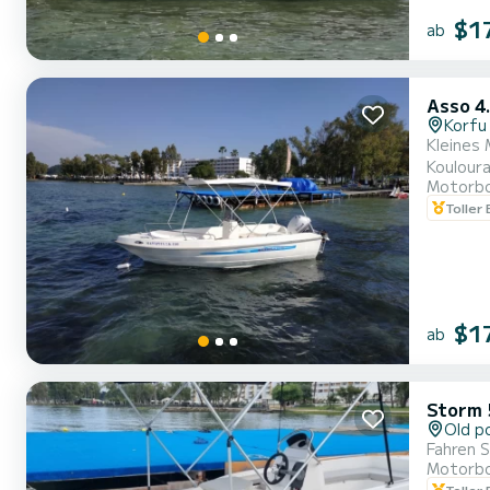
$1
ab
Asso 4
Korfu
Kleines 
Kouloura
Motorb
Toller
$1
ab
Storm 
Old p
Fahren S
Motorb
Toller