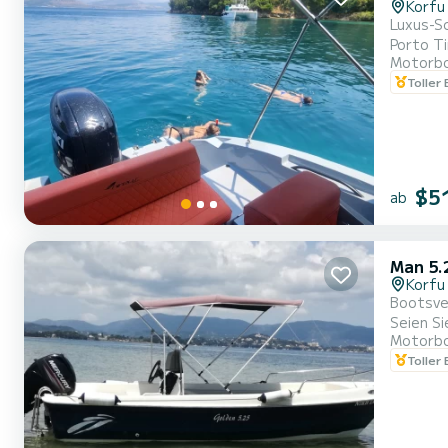
Korfu
Luxus-Schnellboot Ausflüge nach Paxos/Antipaxos, blaue
Motorb
Toller
$5
ab
Man 5.
Korfu
Bootsver
Seien Si
Motorb
Toller