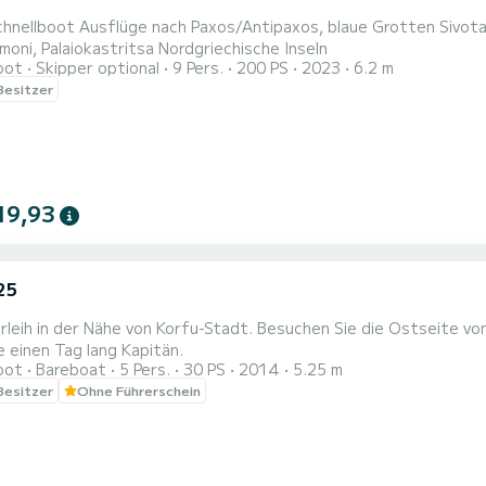
 Grotten Sivota, blaue Lagune, Parga Korfu, Nordwest-Kanal der Liebe,
Porto Timoni, Palaiokastritsa Nordgriechische Inseln
oot
Skipper optional
9 Pers.
200 PS
2023
6.2 m
 Besitzer
19,93
25
leih in der Nähe von Korfu-Stadt. Besuchen Sie die Ostseite von
e einen Tag lang Kapitän.
oot
Bareboat
5 Pers.
30 PS
2014
5.25 m
 Besitzer
Ohne Führerschein