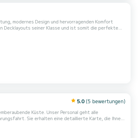
eistung, modernes Design und hervorragenden Komfort
n Decklayouts seiner Klasse und ist somit die perfekte
et mit der sportlichen
 bequeme Sitzgelegenheiten und eine äußerst ergonomische
5.0
(5 bewertungen)
temberaubende Küste. Unser Personal geht alle
ungsfahrt. Sie erhalten eine detaillierte Karte, die Ihnen
Unser Boot ist brandneu und ideal für Familien und kleine
 können Sie die Sehenswürdigkeiten und Architektur v...