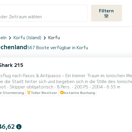
Filtern
oder Zeitraum wählen
seln
Korfu (Island)
Korfu
echenland
567 Boote verfügbar in Korfu
Shark 215
flug nach Paxos & Antipaxos – Ein kleiner Traum im Ionischen 
ie die Stadt hinter sich und begeben sich in die Stille des Ionisc
oot
Skipper obligatorisch
8 Pers.
200 PS
2004
6.55 m
das Wasser spiegelt den Himmel wider, und Ihr Blick schweift zum
le Stornierung
Toller Besitzer
Instante Buchung
ichen Zipfel von Paxos. Hier scheint die Zeit stillzustehen. Das Me
46,62