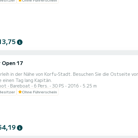
13,75
r Open 17
leih in der Nähe von Korfu-Stadt. Besuchen Sie die Ostseite von
e einen Tag lang Kapitän.
oot
Bareboat
6 Pers.
30 PS
2016
5.25 m
 Besitzer
Ohne Führerschein
54,19