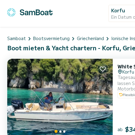
Korfu
Ein Datum 
Samboat
Bootsvermietung
Griechenland
Ionische In
Boot mieten & Yacht chartern - Korfu, Gri
White 
Korfu
Tagesaus
lassen S
Motorb
Licht – 
Flexib
am nördl
$3
ab