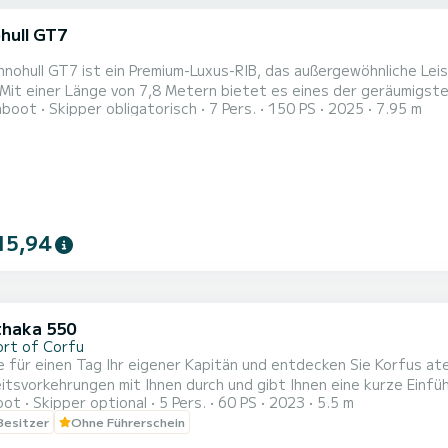
hull GT7
hnohull GT7 ist ein Premium-Luxus-RIB, das außergewöhnliche L
 Mit einer Länge von 7,8 Metern bietet es eines der geräumigste
hboot
Skipper obligatorisch
7 Pers.
150 PS
2025
7.95 m
geskreuzfahrten, Inselhüpfen, private Ausflüge und luxuriöse Seetransfers. Das GT7, gestalt
k von Technohull, verfügt über großzügige Sonnenliegeflächen,
15,94
Ithaka 550
ort of Corfu
e für einen Tag Ihr eigener Kapitän und entdecken Sie Korfus a
itsvorkehrungen mit Ihnen durch und gibt Ihnen eine kurze Einführ
oot
Skipper optional
5 Pers.
60 PS
2023
5.5 m
en Orte unserer Insel und unsere vorgeschlagenen Stopps zeigt. 
 Besitzer
Ohne Führerschein
 Das Boot liegt im alten Hafen von Korfu-Stadt und von dort aus