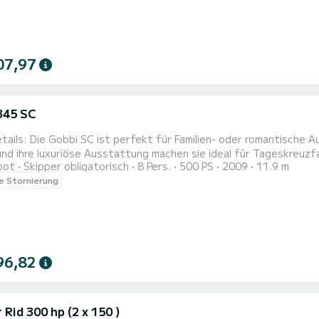
07,97
345 SC
lüge und bietet Komfort und Sicherheit. Ihr geräumiges
 ihre luxuriöse Ausstattung machen sie ideal für Tageskreuzfahrten oder Ausflüge. Kab
oot
Skipper obligatorisch
8 Pers.
500 PS
2009
11.9 m
alon: Komfortabel mit ausziehbarem Tisch. Küche: Ausgestattet mit Mikrowelle, Herd, Kühlschrank
le Stornierung
96,82
Rid 300 hp (2 x 150 )