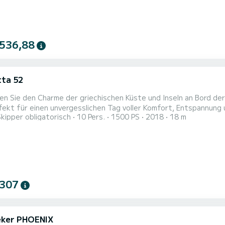
 536,88
tta 52
n Sie den Charme der griechischen Küste und Inseln an Bord der
fekt für einen unvergesslichen Tag voller Komfort, Entspannung und a
Skipper obligatorisch
10 Pers.
1500 PS
2018
18 m
n Parga oder nach Vereinbarung in der Nähe begleiten wir Sie auf
Griechenlands entdecken. An Bord finden Sie: ️ Großes Son
 307
ker PHOENIX