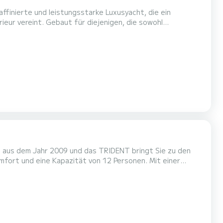
affinierte und leistungsstarke Luxusyacht, die ein
ieur vereint. Gebaut für diejenigen, die sowohl
ufregendes Fahrerlebnis und ultimativen Komfort und Stil
redator 82 ist ein Markenzeichen des renommierten Stils
t aus dem Jahr 2009 und das TRIDENT bringt Sie zu den
en einzigartigen Urlaub auf dem Wasser in der Umgebung
mit Dusche....