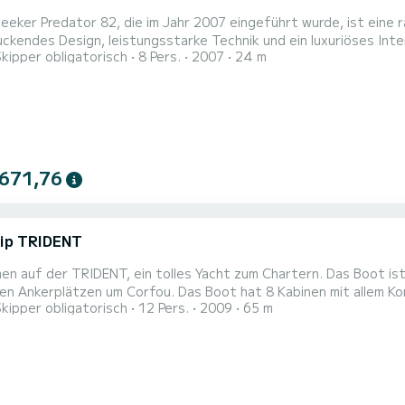
eeker Predator 82, die im Jahr 2007 eingeführt wurde, ist eine r
ckendes Design, leistungsstarke Technik und ein luxuriöses Inter
Skipper obligatorisch
8 Pers.
2007
24 m
digkeit als auch Eleganz schätzen, bietet der Predator 82 ein a
Gäste an Bord. Das schlanke und dynamische äußere Design des P
 671,76
ip TRIDENT
en auf der TRIDENT, ein tolles Yacht zum Chartern. Das Boot is
orfou. Das Boot hat 8 Kabinen mit allem Komfort und eine Kapazität von 12 Personen. Mit einer
Skipper obligatorisch
12 Pers.
2009
65 m
nge von 65 Metern wird es Ihr perfekter Begleiter sein, um ein
von Corfou zu verbringen. Dieses TRIDENT verfügt über 4 Toiletten 