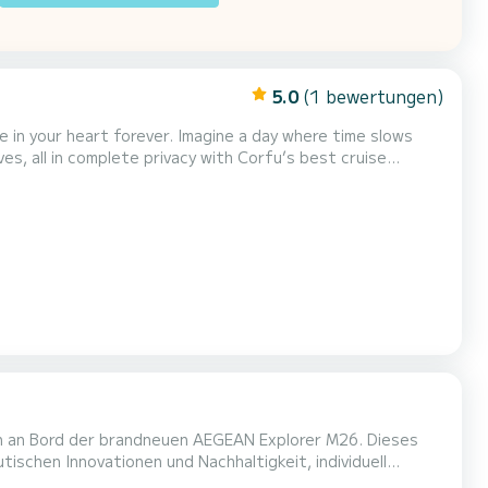
5.0
(1 bewertungen)
, all in complete privacy with Corfu’s best cruise
vely for your group — no crowds, no shared spaces. Just...
men an Bord der brandneuen AEGEAN Explorer M26. Dieses
ischen Innovationen und Nachhaltigkeit, individuell
ge Schiff hat einen Stahlrumpf, Aluminiumüberbau und