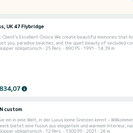
s, UK 47 Flybridge
ice We create beautiful memories that live in your heart forever. Imagine a day where time slows
t you, paradise beaches, and the quiet beauty of secluded coves
Skipper obligatorisch
25 Pers.
890 PS
1991
14.39 m
oard: * A tailor-made, private experience created in discussion with you, exclusively
for you and your guests. * A private vessel reserved exclusi
 834,07
N custom
ie ein in eine Welt, in der Luxus keine Grenzen kennt – Willkom
erk bietet eine Fusion aus elegantem und warmem Interieur, naut
Skipper obligatorisch
12 Pers.
1300 PS
2021
26 m
et, um 12 Gästen absoluten Komfort zu bieten. Das 26 Meter lan