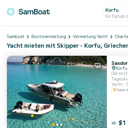
Korfu
Ein Datum 
Samboat
Bootsvermietung
Vermietung Yacht
Charte
Yacht mieten mit Skipper - Korfu, Grieche
Saxdor
Korfu
Die erst
Tageskreuzfahrten im Prei
Yacht
Wassers
Toller
$1
ab