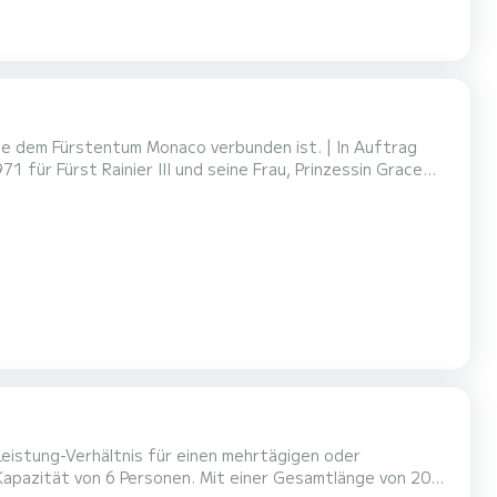
die dem Fürstentum Monaco verbunden ist. | In Auftrag
 für Fürst Rainier III und seine Frau, Prinzessin Grace
mitgliedern des Königshauses und den ersten beiden
ne. | STALCA hat seit ihrer Einführung mehrere
Leistung-Verhältnis für einen mehrtägigen oder