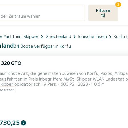
2
Filtern
oder Zeitraum wählen
r Yacht mit Skipper
Griechenland
Ionische Inseln
Korfu (
nland
34 Boote verfügbar in Korfu
 320 GTO
aunlichste Art, die geheimsten Juwelen von Korfu, Paxos, Antipaxo
s inbegriffen: MwSt. Skipper WLAN Ladestationen Erfrischungen und Snacks Schnorchelausrüstung SUP
Skipper obligatorisch
9 Pers.
600 PS
2023
10.6 m
cooter Snacks Getränke
 Besitzer
 730,25