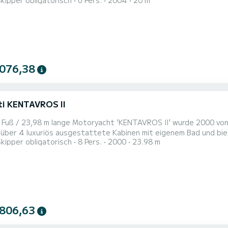
Skipper obligatorisch
6 Pers.
2004
20 m
rd es Ihr perfekter Begleiter sein, um einen einzigartigen Urlaub auf dem
Ihren Komfort verfügt EVENIA über 3 Toiletten mit Du
 076,38
ti KENTAVROS II
 Fuß / 23,98 m lange Motoryacht 'KENTAVROS II' wurde 2000 von 
über 4 luxuriös ausgestattete Kabinen mit eigenem Bad und biet
Skipper obligatorisch
8 Pers.
2000
23.98 m
über 1 Master-Kabine mit Queensize-Bett, 1 VIP-Kabine mit Dopp
tten umgebaut werden können. Sie ist eine ideale Yacht für Fam
undli...
 806,63