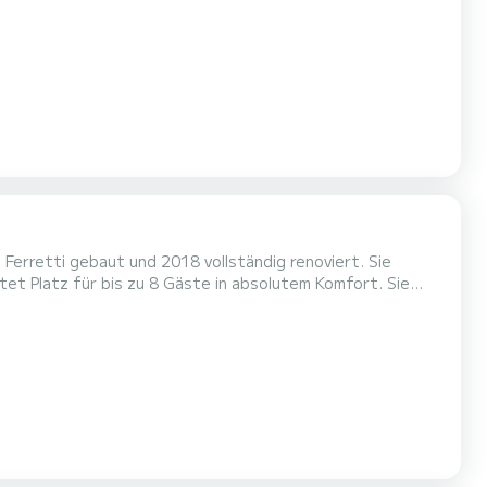
 Wasser in der Umgebung von zu verbringen. Für
sche Es ist unter ander...
Ferretti gebaut und 2018 vollständig renoviert. Sie
et Platz für bis zu 8 Gäste in absolutem Komfort. Sie
elbett und 2 Kabinen mit je 2 Einzelbetten, die zu
iliencharter, da sie eine sehr zuvorkommende und