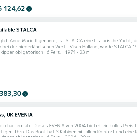
6 124,62
ailable STALCA
lich Anne-Marie II genannt, ist STALCA eine historische Yacht, 
bei der niederländischen Werft Visch Holland, wurde STALCA 1971
Skipper obligatorisch
6 Pers.
1971
23 m
co, ins Wasser gelassen. Der Name leitet sich von den Familien
en des Nachnamens ihrer Kinder ab: Stephanie, Albert und Caroli
n...
 383,30
ss, UK EVENIA
m chartern ab . Dieses EVENIA von 2004 bietet ein tolles Preis-
em Komfort und eine Kapazität von 6 Personen. Mit einer Gesamtlänge von 20