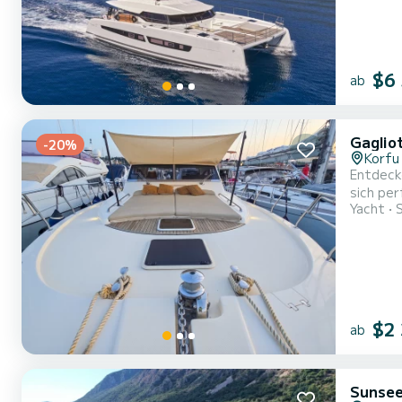
$6
ab
Gaglio
-20%
Korfu
Entdecke
sich per
Yacht
Hafen vo
$2
ab
Sunsee