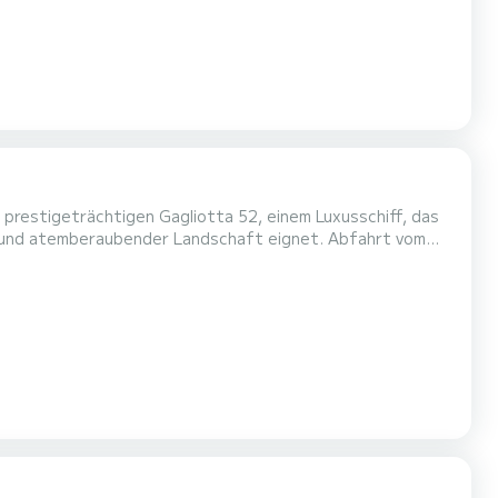
 prestigeträchtigen Gagliotta 52, einem Luxusschiff, das
temberaubender Landschaft eignet. Abfahrt vom
 ein einzigartiges Erlebnis, bei dem Sie die Wunder
nendeck am Bug mit Strandtüchern und Kissen ️ Wohnbereich im Freien...