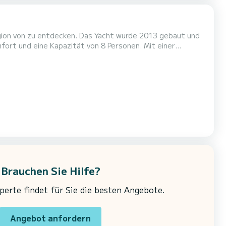
3 gebaut und
en einzigartigen Urlaub auf dem Wasser in der Umgebung
g ausgestattet: TV, Außenlautspre...
Brauchen Sie Hilfe?
erte findet für Sie die besten Angebote.
Angebot anfordern