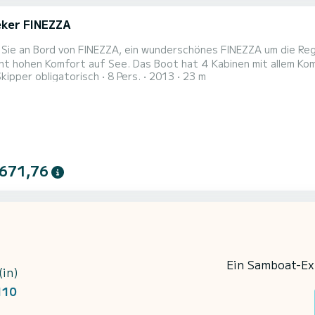
ker FINEZZA
n Bord von FINEZZA, ein wunderschönes FINEZZA um die Region von zu entdecken. Das Yacht wurde 201
f See. Das Boot hat 4 Kabinen mit allem Komfort und eine Kapazität von 8 Personen. Mit einer
Skipper obligatorisch
8 Pers.
2013
23 m
nge von 23 Metern wird es Ihr perfekter Begleiter sein, um ein
von zu verbringen. Es ist unter anderem mit folgender Ausrüstun
 671,76
Ein Samboat-Exp
(in)
110