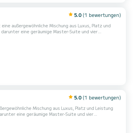
5.0
(1 bewertungen)
t eine außergewöhnliche Mischung aus Luxus, Platz und
, darunter eine geräumige Master-Suite und vier
rivatsphäre für alle an Bord zu gewährleisten. Basierend
rd Ariva von einer professionellen vierköpfigen Crew
5.0
(1 bewertungen)
ußergewöhnliche Mischung aus Luxus, Platz und Leistung
darunter eine geräumige Master-Suite und vier
rivatsphäre für alle an Bord gewährleisten. Mit Sitz in
d Ariva von einer professionellen Crew von vier Personen