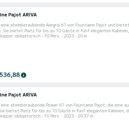
ine Pajot ARIVA
t eine atemberaubende Alegria 67 von Fountaine Pajot und biete
. Sie bietet Platz für bis zu 10 Gäste in fünf eleganten Kabinen
Skipper obligatorisch
10 Pers.
2023
20 m
binen, alle mit eigenen Badezimmern, um maximalen Komfort und P
 und verfügbar für Charterfahrten im gesamten Ionischen Meer wi
 536,88
ine Pajot ARIVA
t eine atemberaubende Power 67 von Fountaine Pajot, die eine a
Sie bietet Platz für bis zu 10 Gäste in fünf eleganten Kabinen, 
Skipper obligatorisch
10 Pers.
2023
20.37 m
binen, alle mit eigenen Badezimmern, die maximalen Komfort und P
d für Charterfahrten im gesamten Ionischen Meer verfügbar, wir