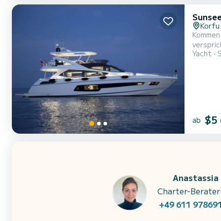
Sunsee
Korfu
Kommen Sie a
verspricht hohen Komfort au
Yacht
Gesamtlä
$5
ab
Anastassia
Charter-Berater
+49 611 97869