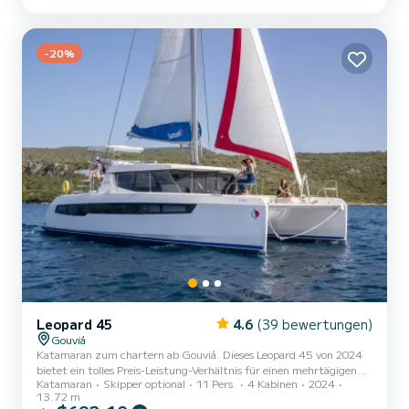
Verbündeter sein, um einen außergewöhnlichen Urlaub auf dem
Wasser in der Umgebung von Gouviá zu verbringen. Dieser Leopard
42' ist mit 4 Toiletten mit Dusche ausgestattet. Zöge...
-20%
Leopard 45
4.6
(39 bewertungen)
Gouviá
Katamaran zum chartern ab Gouviá. Dieses Leopard 45 von 2024
bietet ein tolles Preis-Leistung-Verhältnis für einen mehrtägigen
Katamaran
Skipper optional
11 Pers.
4 Kabinen
2024
oder mehrwöchigen Törn. Das Boot hat 4 Kabinen mit allem
13.72 m
Komfort und eine Kapazität von 11 Personen. Mit einer