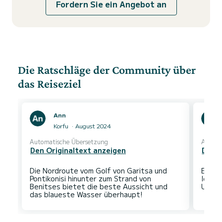
Fordern Sie ein Angebot an
Die Ratschläge der Community über
das Reiseziel
Ann
Korfu
August 2024
Automatische Übersetzung
Automa
Den Originaltext anzeigen
Den O
Die Nordroute vom Golf von Garitsa und
Eine 
Pontikonisi hinunter zum Strand von
Ideal
Benitses bietet die beste Aussicht und