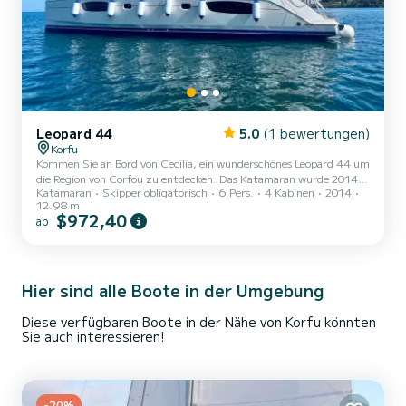
Leopard 44
5.0
(1 bewertungen)
Korfu
Kommen Sie an Bord von Cecilia, ein wunderschönes Leopard 44 um
die Region von Corfou zu entdecken. Das Katamaran wurde 2014
Katamaran
Skipper obligatorisch
6 Pers.
4 Kabinen
2014
gebaut und verspricht hohen Komfort auf See. Das Boot hat 4
12.98 m
Kabinen mit allem Komfort und eine Kapazität von 6 Personen. Mit
$972,40
ab
einer Gesamtlänge von 13 Metern wird es Ihr perfekter Begleiter
sein, um einen einzigartigen Urlaub auf dem Wasser in der
Umgebung von Corfou zu verbringen. Für Ihren Komfort verfügt
Cecilia über 4 Toiletten mit Dusche Dieses Boot ist mit eine...
Hier sind alle Boote in der Umgebung
Diese verfügbaren Boote in der Nähe von Korfu könnten
Sie auch interessieren!
-20%