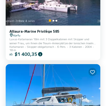
Alliaura-Marine Privilège 585
Korfu
Luxus-Katamaran 18m mit 3 Doppelkabinen mit Skipper und
seiner Frau, um Ihnen die Traum-Ankerplätze der Ionischen Inseln
Katamaran
Skipper obligatorisch
6 Pers.
3 Kabinen
2004
zu zeigen. | 4,4m Beiboot mit 20 PS Motor. | Mit allen
18 m
Navigations- und Komfortoptionen. | Private Doppelkabinen mit
$1 400,35
ab
WC, Jet-Dusche. | Verpflegung und Hafenplätze auf eigene Kosten