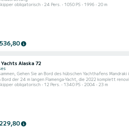
Skipper obligatorisch
24 Pers.
1050 PS
1996
20 m
 536,80
a Yachts Alaska 72
ses
ndraki im Herzen der Zitadelle von Korfu und entdecken Sie die
rd der 24 m langen Flamenga-Yacht, die 2022 komplett renoviert wurde. Tagescharter (maximal 10 P
Skipper obligatorisch
12 Pers.
1340 PS
2004
23 m
6 Personen) HS (Hochsaison) - BS (Nebensaison*): 1) 8-Stunden-Tag: 3.600 € HS – 2.800 € BS 2) Sonnenuntergang
– 2-stündiger Abend: 1.200 € HS – 1.000 BS
 229,80