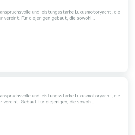
e anspruchsvolle und leistungsstarke Luxusmotoryacht, die
r vereint. Für diejenigen gebaut, die sowohl
es Fahrerlebnis, während ultimativen Komfort und Stil für
estaltung des Predator 82 ist ein Markenzeichen des
e anspruchsvolle und leistungsstarke Luxusmotoryacht, die
ur vereint. Gebaut für diejenigen, die sowohl
es Kreuzfahrterlebnis und ultimativen Komfort und Stil
s Predator 82 ist ein Markenzeichen des renommierten