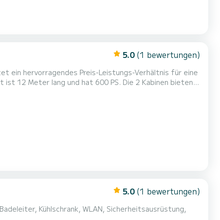
5.0
(1 bewertungen)
et ein hervorragendes Preis-Leistungs-Verhältnis für eine
 ist 12 Meter lang und hat 600 PS. Die 2 Kabinen bieten
etten mit Dusche ausgestattet. Es verfügt über
plattform. Buchungsanfragen und Angebote werden dir...
5.0
(1 bewertungen)
 Badeleiter, Kühlschrank, WLAN, Sicherheitsausrüstung,