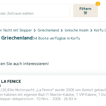
2
Filtern
oder Zeitraum wählen
r Yacht mit Skipper
Griechenland
Ionische Inseln
Korfu (
, Griechenland
34 Boote verfügbar in Korfu
en Sie auch interessieren!
 LA FENICE
á
t/26,83m Motoryacht „La Fenice“ wurde 2006 von Azimut gebaut 
sen Kabinen mit eigenem Bad (1 Master-Kabine, 1 VIP-Kabine, 1 
Skipper obligatorisch
10 Pers.
2006
26.83 m
et Platz für insgesamt bis zu zehn Gäste in absolutem Komfort. 
h große Fenster strömt. Sie liegt in Korfu, dem idealen Ausgangs