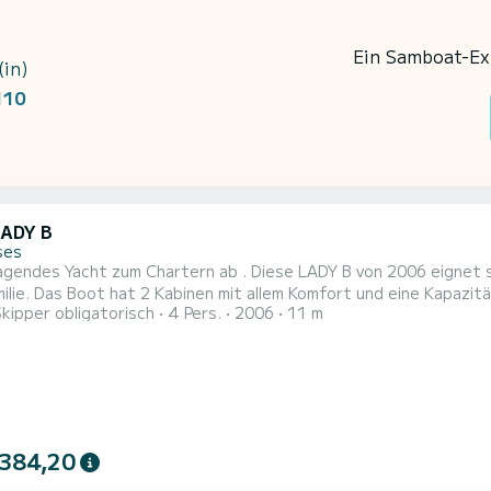
Ein Samboat-Exp
(in)
110
LADY B
ses
agendes Yacht zum Chartern ab . Diese LADY B von 2006 eignet s
ersonen. Mit einer Gesamtlänge von 11 Metern
Skipper obligatorisch
4 Pers.
2006
11 m
r perfekter Begleiter sein, um einen einzigartigen Urlaub auf dem Wasser in der
ausgestattet mit 1 Toiletten mit Dusche. Es ist unter anderem mit fol...
 384,20