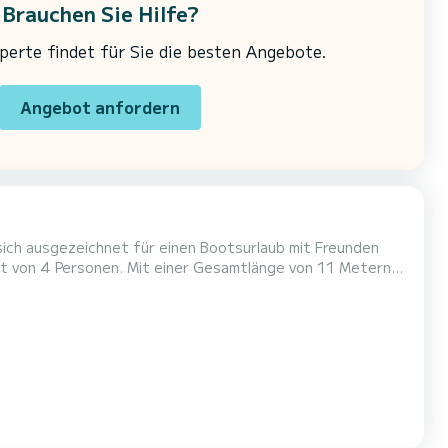
Brauchen Sie Hilfe?
erte findet für Sie die besten Angebote.
Angebot anfordern
ich ausgezeichnet für einen Bootsurlaub mit Freunden
 Umgebung von zu verbringen. LADY B ist