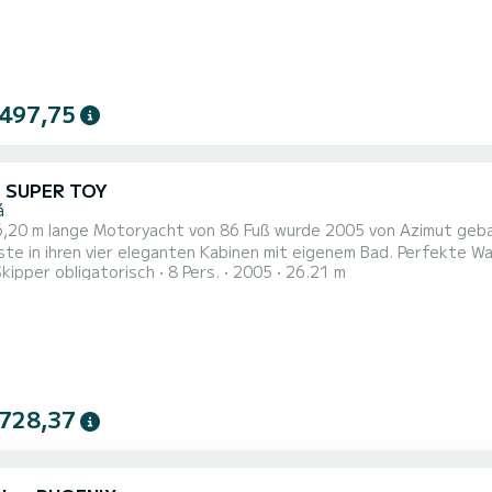
 497,75
t SUPER TOY
á
,20 m lange Motoryacht von 86 Fuß wurde 2005 von Azimut gebaut
te in ihren vier eleganten Kabinen mit eigenem Bad. Perfekte Wahl
Skipper obligatorisch
8 Pers.
2005
26.21 m
eine Vielzahl von Wasserspielzeugen, darunter Tender ZODIAC P
helausrüstung, Tubes, Banane, 2 Stand-up-Paddles, 2 Sea Scoote
 728,37