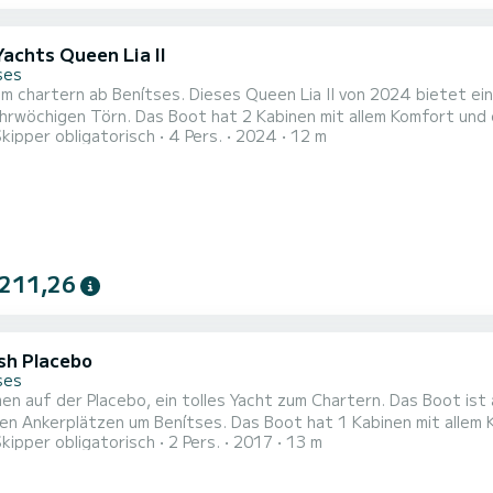
Yachts Queen Lia II
ses
m chartern ab Benítses. Dieses Queen Lia II von 2024 bietet ein
abinen mit allem Komfort und eine Kapazität von 4 Personen. Mit einer Gesamtlänge von
Skipper obligatorisch
4 Pers.
2024
12 m
n wird es Ihr perfekter Begleiter sein, um einen einzigartigen
verbringen. Für Ihren Komfort verfügt Queen Lia II über 1 Toiletten mit 
 211,26
sh Placebo
ses
en auf der Placebo, ein tolles Yacht zum Chartern. Das Boot ist
Benítses. Das Boot hat 1 Kabinen mit allem Komfort und eine Kapazität von 2 Personen. Mit einer
Skipper obligatorisch
2 Pers.
2017
13 m
nge von 13 Metern wird es Ihr perfekter Begleiter sein, um ein
von Benítses zu verbringen. Für Ihren Komfort verfügt Placebo ü