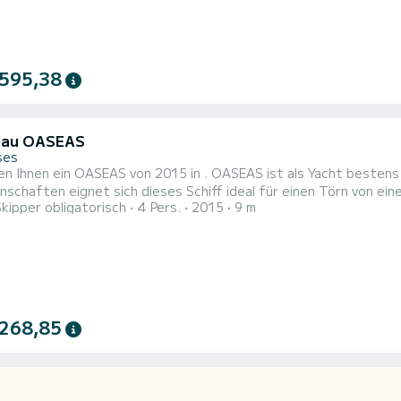
 595,38
eau OASEAS
ses
ten Ihnen ein OASEAS von 2015 in . OASEAS ist als Yacht besten
haften eignet sich dieses Schiff ideal für einen Törn von einer Woche und mehr. Das Bo
Skipper obligatorisch
4 Pers.
2015
9 m
und eine Kapazität von 4 Personen. Mit einer Gesamtlänge von 9
 268,85