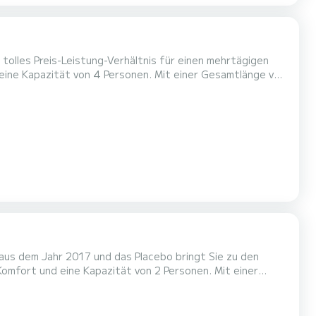
 tolles Preis-Leistung-Verhältnis für einen mehrtägigen
 Urlaub auf dem Wasser in der Umgebung von Benítses zu
Dusche...
 aus dem Jahr 2017 und das Placebo bringt Sie zu den
en einzigartigen Urlaub auf dem Wasser in der Umgebung
ber 1 Toiletten mit Dusche...