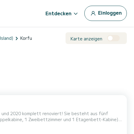
Einloggen
Entdecken
Island)
Korfu
Karte anzeigen
und 2020 komplett renoviert! Sie besteht aus fünf
Doppelkabine, 1 Zweibettzimmer und 1 Etagenbett-Kabine)
Sie besticht durch Eleganz, Raum, Wendigkeit und Licht,
punkt für eine Kreuzfahrt in der Ionischen See. Sie