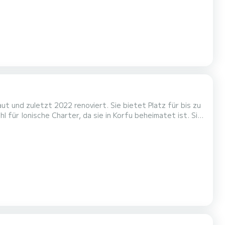
 und zuletzt 2022 renoviert. Sie bietet Platz für bis zu
 für Ionische Charter, da sie in Korfu beheimatet ist. Sie
ROJET 350, Seabob, Wasserski für Erwachsene,
rs Aqua (und Jet Ski Sea-Doo Spark auf Anfrage). Ihre