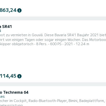
 863,24
a SR41
á
t zu vermieten in Gouviá. Diese Bavaria SR41 Baujahr 2021 biet
rt von einigen Tagen oder sogar einigen Wochen. Das Motorboot
Skipper obligatorisch
8 Pers.
600 PS
2021
12.24 m
 4 Passagiere während der Kreuzfahrt. Diese Bavaria SR41 ist mit 2 Toil
e Ausstattung: Bugstrahlruder, Lautsprecher, Deckdusche, Bade
 114,45
ipo Technema 64
ses
cher im Cockpit, Radio-Bluetooth-Player, Bimini, Badeplattform,
helausrüstung