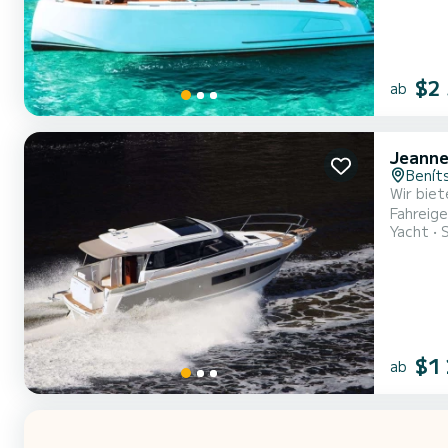
$2
ab
Jeann
Benít
Wir bie
Fahreigensc
Yacht
Komfort 
$1
ab