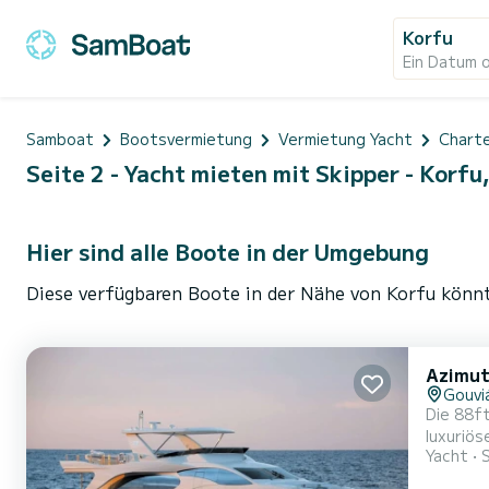
Korfu
Ein Datum 
Samboat
Bootsvermietung
Vermietung Yacht
Charte
Seite 2 - Yacht mieten mit Skipper - Korfu
Hier sind alle Boote in der Umgebung
Diese verfügbaren Boote in der Nähe von Korfu könnt
Azimut
Gouvi
Die 88f
luxuriö
Yacht
und biet
das durc