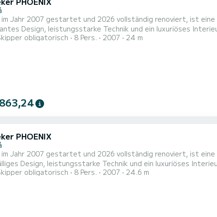
ker PHOENIX
á
 im Jahr 2007 gestartet und 2026 vollständig renoviert, ist ein
antes Design, leistungsstarke Technik und ein luxuriöses Interieu
Skipper obligatorisch
8 Pers.
2007
24 m
digkeit als auch Eleganz schätzen, bietet Phoenix ein aufregend
te an Bord geboten werden. Die schlanke und dynamische Außeng
 863,24
ker PHOENIX
á
 im Jahr 2007 gestartet und 2026 vollständig renoviert, ist ein
älliges Design, leistungsstarke Technik und ein luxuriöses Interie
Skipper obligatorisch
8 Pers.
2007
24.6 m
digkeit als auch Eleganz schätzen, bietet Phoenix ein aufregend
 Gäste an Bord. Die elegante und dynamische Außengestaltung de