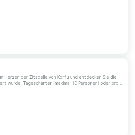
ersonen) oder pro
 Inbegriffen: - Besatzung aus 3 Personen: Kapitän, Matrose und Hostess/Köchin,...