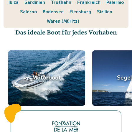
Ibiza
Sardinien
Truthahn
Frankreich
Palermo
Salerno
Bodensee
Flensburg
Sizilien
Waren (Müritz)
Das ideale Boot für jedes Vorhaben
Motorboot
Sege