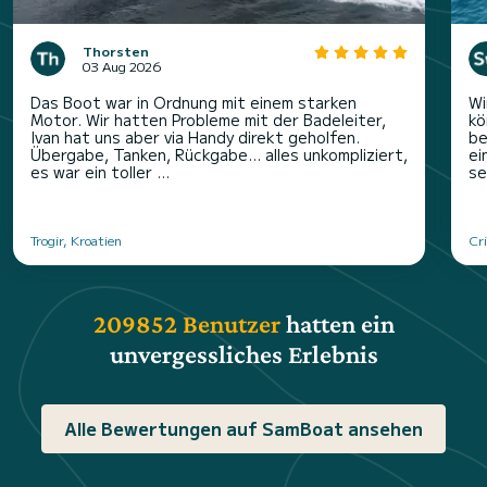
Thorsten
03 Aug 2026
Das Boot war in Ordnung mit einem starken
Wi
Motor. Wir hatten Probleme mit der Badeleiter,
kö
Ivan hat uns aber via Handy direkt geholfen.
be
Übergabe, Tanken, Rückgabe… alles unkompliziert,
ei
es war ein toller ...
se
Trogir, Kroatien
Cri
209852 Benutzer
hatten ein
unvergessliches Erlebnis
Alle Bewertungen auf SamBoat ansehen