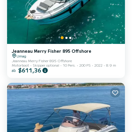
Jeanneau Merry Fisher 895 Offshore
Umag
Jeanneau Merry Fisher 895 Offshore
Motorboot
Skipper optional
10 Pers.
200 PS
2022
8.9 m
$611,36
ab