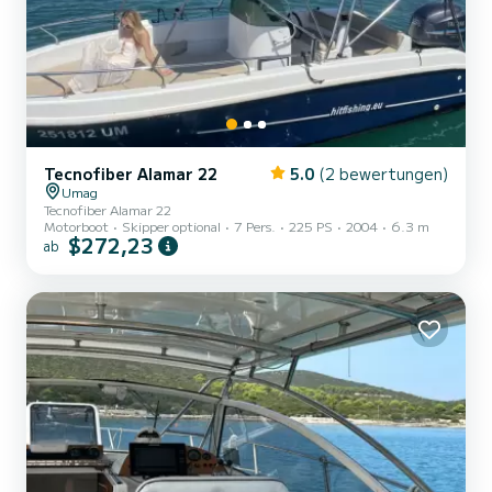
Tecnofiber Alamar 22
5.0
(2 bewertungen)
Umag
Tecnofiber Alamar 22
Motorboot
Skipper optional
7 Pers.
225 PS
2004
6.3 m
$272,23
ab