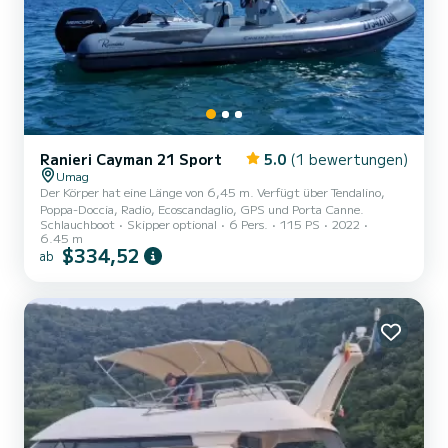
Ranieri Cayman 21 Sport
5.0
(1 bewertungen)
Umag
Der Körper hat eine Länge von 6,45 m. Verfügt über Tendalino,
Poppa-Doccia, Radio, Ecoscandaglio, GPS und Porta Canne.
Schlauchboot
Skipper optional
6 Pers.
115 PS
2022
6.45 m
$334,52
ab