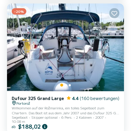
der Umgebung von Portorož. Salona 33 ist ausgestattet mit 1
Toiletten mit Dusche. Dieses Boot ist mit einem Durchge...
-20%
Dufour 325 Grand Large
4.4
(160 bewertungen)
Portorož
Willkommen auf der Rožmarinka, ein tolles Segelboot zum
Chartern. Das Boot ist aus dem Jahr 2007 und das Dufour 325 GL
Segelboot
Skipper optional
6 Pers.
2 Kabinen
2007
bringt Sie zu den schönsten Ankerplätzen um Portorož. Sie
10.08 m
möchten einen unvergesslichen Törn auf diesem Segelboot mit 10
$188,02
ab
Metern Länge verbringen? Sie können mit bis zu 6 Personen an