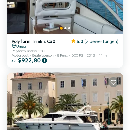
Polyform Triakis C30
5.0
(2 bewertungen)
Umag
Polyform Triakis C30
Motorboot
Begleitperson
8 Pers.
600 PS
2013
11 m
$922,80
ab