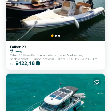
Falkor 23
Umag
Falkor 23 Keine Kaution erforderlich, aber Mietvertrag.
Schlauchboot
Skipper optional
8 Pers.
140 PS
2023
8 m
$422,18
ab