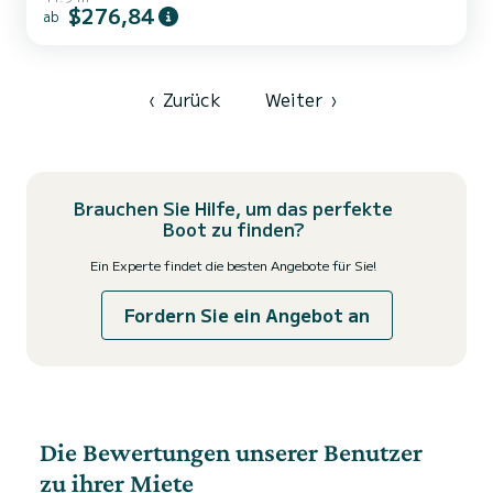
diesem 12 Meter langen Segelboot erleben. Sie können während
$276,84
ab
der Kreuzfahrt bis zu 8 Passagiere unterbringen und die 3 Kabinen
mit absolutem Komfort nutzen. Für Ihren Komfort verfügt Orca.I
über 2 Toiletten mit Dusche Es verfügt über die folgende
Ausstattung: Autopilot, Bugstrahlruder, Fernseher, Deckdusc...
‹
Zurück
Weiter
›
Brauchen Sie Hilfe, um das perfekte
Boot zu finden?
Ein Experte findet die besten Angebote für Sie!
Fordern Sie ein Angebot an
Die Bewertungen unserer Benutzer
zu ihrer Miete