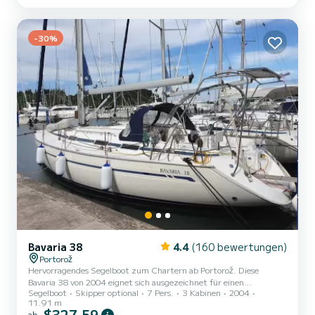
Bord kommen und die 2 komfortablen Kabinen genießen. Dufour
325 GL ist ausgestattet mit 1 Toiletten mit Dusche. Dieses Boot
ist mit einem Gelattetes Großsegel und einem Rollgenua
-30%
ausgestattet. Es i...
Bavaria 38
4.4
(160 bewertungen)
Portorož
Hervorragendes Segelboot zum Chartern ab Portorož. Diese
Bavaria 38 von 2004 eignet sich ausgezeichnet für einen
Segelboot
Skipper optional
7 Pers.
3 Kabinen
2004
Bootsurlaub mit Freunden oder Familie. Das Segelboot ist 12
11.91 m
Meter lang und verfügt über 55 PS. Mit seinen 3 Kabinen kann das
$327,59
ab