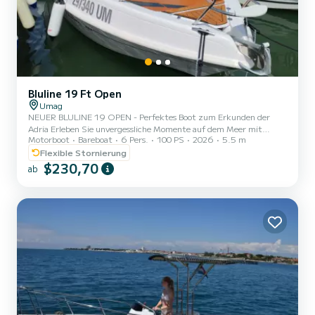
Bluline 19 Ft Open
Umag
NEUER BLULINE 19 OPEN - Perfektes Boot zum Erkunden der
Adria Erleben Sie unvergessliche Momente auf dem Meer mit
Motorboot
Bareboat
6 Pers.
100 PS
2026
5.5 m
unserem brandneuen Bluline 19 Open, einem modernen und
komfortablen Motorboot, das für bis zu 6 Personen ausgelegt ist.
Flexible Stornierung
Egal, ob Sie einen entspannten Tag entlang der Küste cruisen, in
$230,70
ab
versteckten Buchten schwimmen oder die nahegelegenen Inseln
erkunden möchten, dieses Boot bietet alles, was Sie für ein sicheres
und angenehmes Abenteuer benötigen. Bootseigenschaften: -
Kapazität f...