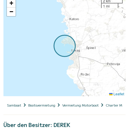
2 km
+
1 mi
−
Leaflet
Samboat
Bootsvermietung
Vermietung Motorboot
Charter Motor
Über den Besitzer: DEREK