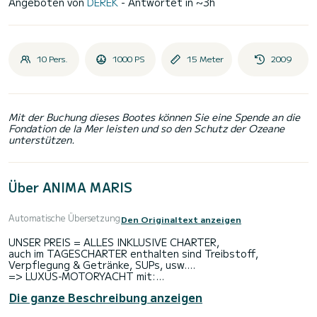
Angeboten von
DEREK
- Antwortet in ~3h
10 Pers.
1000 PS
15 Meter
2009
Mit der Buchung dieses Bootes können Sie eine Spende an die
Fondation de la Mer leisten und so den Schutz der Ozeane
unterstützen.
Über ANIMA MARIS
Automatische Übersetzung
Den Originaltext anzeigen
UNSER PREIS = ALLES INKLUSIVE CHARTER,
auch im TAGESCHARTER enthalten sind Treibstoff,
Verpflegung & Getränke, SUPs, usw....
=> LUXUS-MOTORYACHT mit:
HECKDECK,
Die ganze Beschreibung anzeigen
BUG-SONNENDECK,