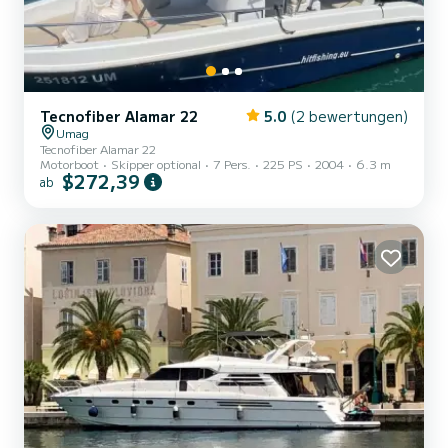
Tecnofiber Alamar 22
5.0
(2 bewertungen)
Umag
Tecnofiber Alamar 22
Motorboot
Skipper optional
7 Pers.
225 PS
2004
6.3 m
$272,39
ab