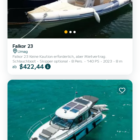
Falkor 23
Umag
Falkor 23 Keine Kaution erforderlich, aber Mietvertrag.
Schlauchboot
Skipper optional
8 Pers.
140 PS
2023
8 m
$422,44
ab