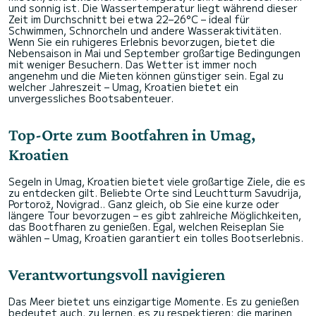
und sonnig ist. Die Wassertemperatur liegt während dieser
Zeit im Durchschnitt bei etwa 22–26°C – ideal für
Schwimmen, Schnorcheln und andere Wasseraktivitäten.
Wenn Sie ein ruhigeres Erlebnis bevorzugen, bietet die
Nebensaison in Mai und September großartige Bedingungen
mit weniger Besuchern. Das Wetter ist immer noch
angenehm und die Mieten können günstiger sein. Egal zu
welcher Jahreszeit – Umag, Kroatien bietet ein
unvergessliches Bootsabenteuer.
Top-Orte zum Bootfahren in Umag,
Kroatien
Segeln in Umag, Kroatien bietet viele großartige Ziele, die es
zu entdecken gilt. Beliebte Orte sind Leuchtturm Savudrija,
Portorož, Novigrad.. Ganz gleich, ob Sie eine kurze oder
längere Tour bevorzugen – es gibt zahlreiche Möglichkeiten,
das Bootfharen zu genießen. Egal, welchen Reiseplan Sie
wählen – Umag, Kroatien garantiert ein tolles Bootserlebnis.
Verantwortungsvoll navigieren
Das Meer bietet uns einzigartige Momente. Es zu genießen
bedeutet auch, zu lernen, es zu respektieren: die marinen