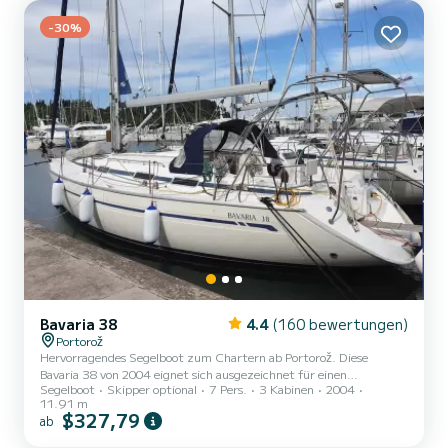
Toiletten mit Dusche. Dieses Boot ist mit einem Durchge...
-30%
Bavaria 38
4.4
(160 bewertungen)
Portorož
Hervorragendes Segelboot zum Chartern ab Portorož. Diese
Bavaria 38 von 2004 eignet sich ausgezeichnet für einen
Segelboot
Skipper optional
7 Pers.
3 Kabinen
2004
Bootsurlaub mit Freunden oder Familie. Das Segelboot ist 12
11.91 m
Meter lang und verfügt über 55 PS. Mit seinen 3 Kabinen kann das
$327,79
ab
Schiff bis zu 7 Personen für einen Törn aufnehmen. Für Ihren
Komfort verfügt Nexus über 1 Toiletten mit Dusche Dieses Boot ist