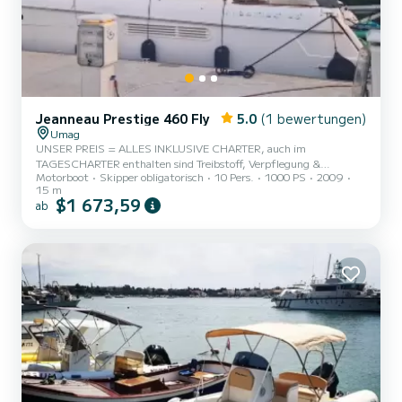
Jeanneau Prestige 460 Fly
5.0
(1 bewertungen)
Umag
UNSER PREIS = ALLES INKLUSIVE CHARTER, auch im
TAGESCHARTER enthalten sind Treibstoff, Verpflegung &
Motorboot
Skipper obligatorisch
10 Pers.
1000 PS
2009
Getränke, SUPs, usw.... => LUXUS-MOTORYACHT mit:
15 m
HECKDECK, BUG-SONNENDECK, FLY-DECK mit BAR
$1 673,59
ab