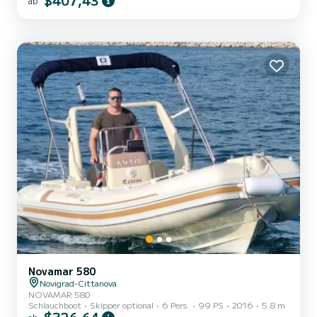
$407,43
ab
Novamar 580
Novigrad-Cittanova
NOVAMAR 580
Schlauchboot
Skipper optional
6 Pers.
99 PS
2016
5.8 m