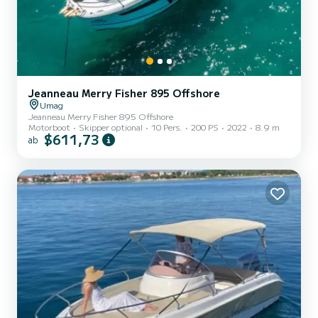
Jeanneau Merry Fisher 895 Offshore
Umag
Jeanneau Merry Fisher 895 Offshore
Motorboot
Skipper optional
10 Pers.
200 PS
2022
8.9 m
$611,73
ab