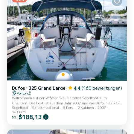
Dufour 325 Grand Large
4.4
(160 bewertungen)
Portorož
Willkommen auf der Rožmarinka, ein tolles Segelboot zum
Chartern. Das Boot ist aus dem Jahr 2007 und das Dufour 325 GL
Segelboot
Skipper optional
6 Pers.
2 Kabinen
2007
bringt Sie zu den schönsten Ankerplätzen um Portorož. Sie
10.08 m
möchten einen unvergesslichen Törn auf diesem Segelboot mit 10
$188,13
ab
Metern Länge verbringen? Sie können mit bis zu 6 Personen an
Bord kommen und die 2 komfortablen Kabinen genießen. Dufour
325 GL ist ausgestattet mit 1 Toiletten mit Dusche. Dieses Boot
ist mit einem Gelattetes Großsegel und einem Rollgenua