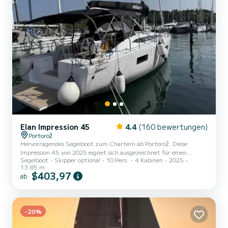
Elan Impression 45
4.4
(160 bewertungen)
Portorož
Hervorragendes Segelboot zum Chartern ab Portorož. Diese
Impression 45 von 2025 eignet sich ausgezeichnet für einen
Segelboot
Skipper optional
10 Pers.
4 Kabinen
2025
Bootsurlaub mit Freunden oder Familie. Sie möchten einen
13.85 m
unvergesslichen Törn auf diesem Segelboot mit 14 Metern Länge
$403,97
ab
verbringen? Sie können mit bis zu 10 Personen an Bord kommen
und die 4 komfortablen Kabinen genießen. Für Ihren Komfort
verfügt Last E über 2 Toiletten mit Dusche Dieses Boot ist mit
einem Durchgelattetes Großsegel und einem Rollgenua
-20%
ausgestattet. Es ist un...