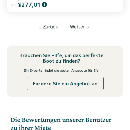
diesem 12 Meter langen Segelboot erleben. Sie können während
$277,01
ab
der Kreuzfahrt bis zu 8 Passagiere unterbringen und die 3 Kabinen
mit absolutem Komfort nutzen. Für Ihren Komfort verfügt Orca.I
über 2 Toiletten mit Dusche Es verfügt über die folgende
Ausstattung: Autopilot, Bugstrahlruder, Fernseher, Deckdusc...
‹
Zurück
Weiter
›
Brauchen Sie Hilfe, um das perfekte
Boot zu finden?
Ein Experte findet die besten Angebote für Sie!
Fordern Sie ein Angebot an
Die Bewertungen unserer Benutzer
zu ihrer Miete