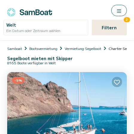
2
Welt
Filtern
Ein Datum oder Zeitraum wählen
Samboat
Bootsvermietung
Vermietung Segelboot
Charter Segelb
Segelboot mieten mit Skipper
8165 Boote verfügbar in Welt
-5%