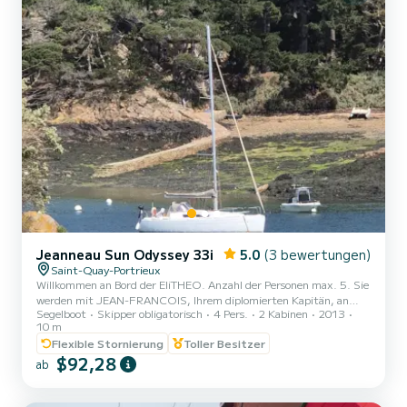
Jeanneau Sun Odyssey 33i
5.0
(3 bewertungen)
Saint-Quay-Portrieux
Willkommen an Bord der EliTHEO. Anzahl der Personen max. 5. Sie
werden mit JEAN-FRANCOIS, Ihrem diplomierten Kapitän, an
Segelboot
Skipper obligatorisch
4 Pers.
2 Kabinen
2013
Bord gehen, der Ihr Coach für eine Entdeckungskreuzfahrt sein
10 m
wird. Setzen Sie die Segel für einen einzigartigen und
Flexible Stornierung
Toller Besitzer
unvergesslichen Tag auf See, Ihr Abenteuer in der Bucht von Saint
$92,28
Brieuc! Kommen Sie segeln lernen und entdecken Sie die Bucht von
ab
Saint Brieuc. Ausflug: Ab 140 Euro Entdeckungstour zum Segeln.
Vergnügungsfahrt mit Möglichkeit zum Essen an Bord Möglichkeit