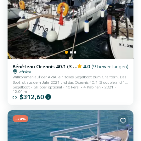
Bénéteau Oceanis 40.1 (3 double and 1 bunk beds)
4.0
(9 bewertungen)
Lefkáda
Willkommen auf der ARIA, ein tolles Segelboot zum Chartern. Das
Boot ist aus dem Jahr 2021 und das Oceanis 40.1 (3 double and 1
Segelboot
Skipper optional
10 Pers.
4 Kabinen
2021
bunk beds) bringt Sie zu den schönsten Ankerplätzen um Lefkáda.
12.01 m
Das Boot hat 4 Kabinen mit allem Komfort und eine Kapazität von
$312,60
ab
10 Personen. Mit einer Gesamtlänge von 12 Metern wird es Ihr
perfekter Begleiter sein, um einen einzigartigen Urlaub auf dem
Wasser in der Umgebung von Lefkáda zu verbringen. Dieses
Oceanis 40.1 (3 double and 1 bunk beds) verfügt über 2 Toi...
-24%