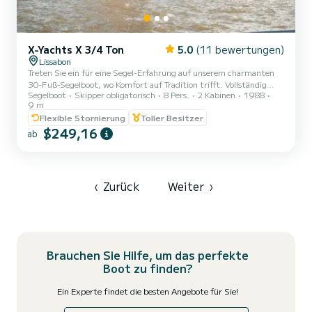
X-Yachts X 3/4 Ton
5.0
(11 bewertungen)
Lissabon
Treten Sie ein für eine Segel-Erfahrung auf unserem charmanten
30-Fuß-Segelboot, wo Komfort auf Tradition trifft. Vollständig
Segelboot
Skipper obligatorisch
8 Pers.
2 Kabinen
1988
renoviert und dennoch reich an Geschichte bietet dieses Schiff
9 m
einen gemütlichen und einladenden Raum, komplett mit
Flexible Stornierung
Toller Besitzer
Badezimmer, Kühlschrank und allem Notwendigen für eine
$249,16
entspannte Reise. Unsere freundliche lokale Crew steht bereit, Sie
ab
willkommen zu heißen und ein unvergessliches Erlebnis auf dem
Wasser zu garantieren. Preise ab 270 Euro für 2 Stunden! UNSERE
2026 ÖFF...
‹
Zurück
Weiter
›
Brauchen Sie Hilfe, um das perfekte
Boot zu finden?
Ein Experte findet die besten Angebote für Sie!