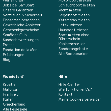
Wer sind wir?
Motorboot mieten
Jobs bei SamBoat
Schlauchboot mieten
Unsere Garantien
Yacht mieten
Vertrauen & Sicherheit
Segelboot mieten
Einnahmen berechnen
Katamaran mieten
Gewerbliche Anbieter
Jetski mieten
Geschenkgutscheine
Hausboot mieten
SamBoat Club
Boot mieten ohne
Führerschein
Kundenbewertungen
Kabinencharter
Presse
Sonderangebote
Fondation de la Mer
Alle Bootsmarken
Erfahrungen
Blog
Wo mieten?
Hilfe
Kroatien
Hilfe-Center
Mallorca
Wie funktioniert's?
Frankreich
Kontakt
Italien
Meine Cookies verwalten
Griechenland
Alle Reiseziele