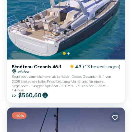
Bénéteau Oceanis 46.1
4.3
(13 bewertungen)
Lefkáda
Segelboot zum chartern ab Lefkáda. Dieses Oceanis 46.1 von
2025 bietet ein tolles Preis-Leistung-Verhältnis für einen
Segelboot
Skipper optional
10 Pers.
5 Kabinen
2025
mehrtägigen oder mehrwöchigen Törn. Sie möchten einen
14.6 m
unvergesslichen Törn auf diesem Segelboot mit 15 Metern Länge
$560,60
ab
verbringen? Sie können mit bis zu 10 Personen an Bord kommen
und die 5 komfortablen Kabinen genießen. Dieses Oceanis 46.1
verfügt über 3 Toiletten mit Dusche. Dieses Boot ist mit einem
Rollgroßsegel und einem Roll...
-10%