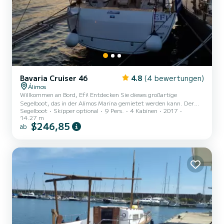
Bavaria Cruiser 46
4.8
(4 bewertungen)
Álimos
Willkommen an Bord, Efi! Entdecken Sie dieses großartige
Segelboot, das in der Alimos Marina gemietet werden kann. Der
Segelboot
Skipper optional
9 Pers.
4 Kabinen
2017
Cruiser 46, Baujahr 2017, bietet ein unvergleichliches Erlebnis für
14.27 m
einen Familien- oder Freundesurlaub. Sie werden auf diesem 14
$246,85
ab
Meter langen Segelboot eine außergewöhnliche Kreuzfahrt
erleben. Sie können während der Kreuzfahrt bis zu 9 Passagiere
unterbringen und die 4 Kabinen mit absolutem Komfort nutzen.
Dieser Cruiser 46 ist mit einem Rollgroßsegel und einer Rollgenua
ausg...