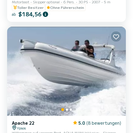
Motorboot
Skipper optional
6 Pers.
30 PS
2007
5 m
Toller Besitzer
Ohne Führerschein
$184,56
ab
Apache 22
5.0
(8 bewertungen)
Ypsos
Willkommen auf unserem Boot, AQUA MAN! Inklusive: - Skipper -