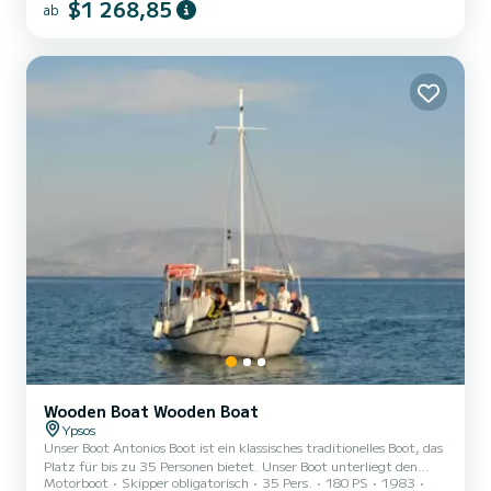
$1 268,85
ab
Paxos/Antipaxos). Was Sie erwartet: 1. Ein brandneues Boot in
makellosem Zustand 2. Kostenlose Abholung und Rückgabe vom
Hotel, um Ihren Tag auf dem Wasser so einfach und reibungslos wie
möglich zu gestalten 3. 1:1-Reiseplan-Workshop – bevor Sie an...
Wooden Boat Wooden Boat
Ypsos
Unser Boot Antonios Boot ist ein klassisches traditionelles Boot, das
Platz für bis zu 35 Personen bietet. Unser Boot unterliegt den
Motorboot
Skipper obligatorisch
35 Pers.
180 PS
1983
Sicherheitsbestimmungen der griechischen Hafenbehörden.