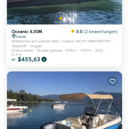
Oceanic 6.30M
3.0
(2 bewertungen)
Dassia
Willkommen auf unserem Boot, Oceanic! NICHT INBEGRIFFEN: -
Treibstoff - Skipper
Schlauchboot
Skipper optional
8 Pers.
130 PS
2022
6.3 m
$455,63
ab