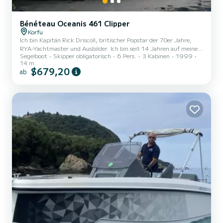
Bénéteau Oceanis 461 Clipper
Korfu
Ich bin Kapitän Rick Driscoll, britischer Popstar der 70er Jahre,
RYA-Yachtmaster und Ausbilder. Ich bin seit 14 Jahren auf meiner
Segelboot
Skipper obligatorisch
6 Pers.
3 Kabinen
1999
komfortablen Yacht Blue Planet von Gouvia Marina aus unterwegs
14 m
und kenne alle besten Übernachtungsstopps und Tavernen, die die
$679,20
ab
Gegend zu bieten hat. Ich biete Familienurlaube auf exklusiver
Charterbasis oder Kabinencharter für diejenigen, die andere
Gleichgesinnte kennenlernen möchten. Kabinencharterpreise
Nebensaison £724 p.P., Hochsaison £776 p.P. bei geteilter Bu...