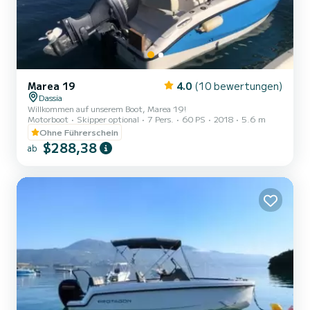
Marea 19
4.0
(10 bewertungen)
Dassia
Willkommen auf unserem Boot, Marea 19!
Motorboot
Skipper optional
7 Pers.
60 PS
2018
5.6 m
Ohne Führerschein
$288,38
ab