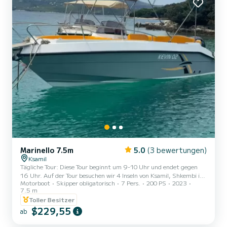
Marinello 7.5m
5.0
(3 bewertungen)
Ksamil
Tägliche Tour: Diese Tour beginnt um 9-10 Uhr und endet gegen
16 Uhr. Auf der Tour besuchen wir 4 Inseln von Ksamil, Shkembi i
Motorboot
Skipper obligatorisch
7 Pers.
200 PS
2023
keq (Stop zum Schwimmen), Perma e Thate, Ali Paschas Schloss
7.5 m
(Stop bei Muschelfarmen), Blue Bay (Stop zum Schwimmen und
Toller Besitzer
Schnorcheln). Der nächste Stopp ist in der Ftelea-Bucht, wo wir
$229,55
etwa 2 Stunden am Strand verbringen werden. Dort wird ein
ab
Mittagessen mit frischem Fisch, Gemüse usw. auf dem Grill
vorbereitet, während Sie sich am Strand ausruhen können. Dann