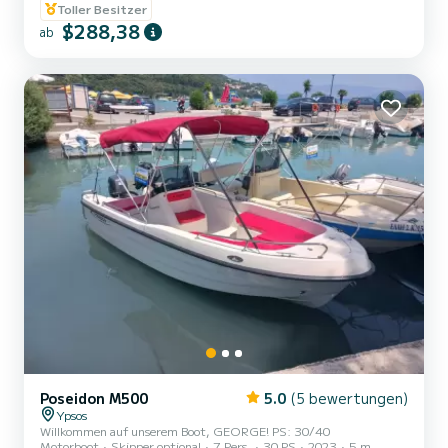
Toller Besitzer
$288,38
ab
Poseidon M500
5.0
(5 bewertungen)
Ypsos
Willkommen auf unserem Boot, GEORGE! PS: 30/40
Motorboot
Skipper optional
7 Pers.
30 PS
2023
5 m