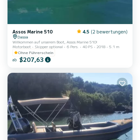
Assos Marine 510
4.5
(2 bewertungen)
Dassia
Willkommen auf unserem Boot, Assos Marine 510!
Motorboot
Skipper optional
6 Pers.
40 PS
2018
5.1 m
Ohne Führerschein
$207,63
ab