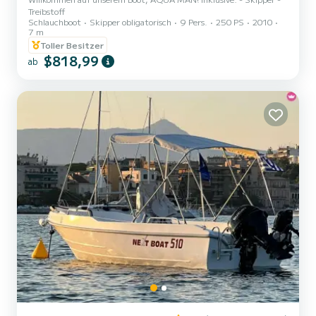
Treibstoff
Schlauchboot
Skipper obligatorisch
9 Pers.
250 PS
2010
7 m
Toller Besitzer
$818,99
ab