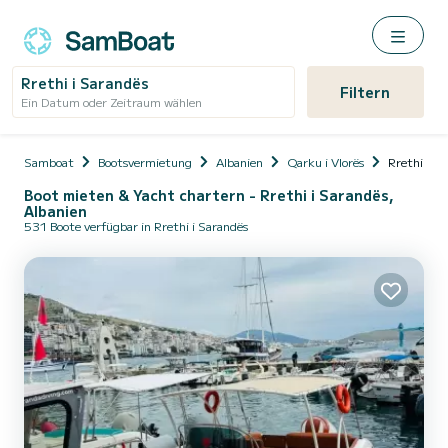
Rrethi i Sarandës
Filtern
Ein Datum oder Zeitraum wählen
Samboat
Bootsvermietung
Albanien
Qarku i Vlorës
Rrethi i S
Boot mieten & Yacht chartern - Rrethi i Sarandës,
Albanien
531 Boote verfügbar in Rrethi i Sarandës