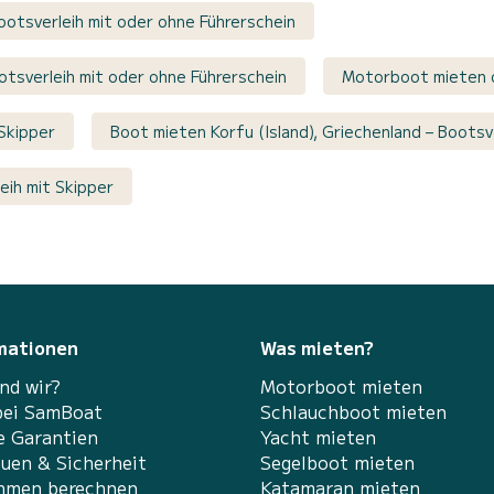
Bootsverleih mit oder ohne Führerschein
otsverleih mit oder ohne Führerschein
Motorboot mieten o
Skipper
Boot mieten Korfu (Island), Griechenland – Bootsv
eih mit Skipper
mationen
Was mieten?
nd wir?
Motorboot mieten
bei SamBoat
Schlauchboot mieten
e Garantien
Yacht mieten
auen & Sicherheit
Segelboot mieten
hmen berechnen
Katamaran mieten