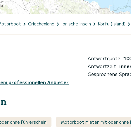
Motorboot
Griechenland
Ionische Inseln
Korfu (Island)
Antwortquote:
10
Antwortzeit:
inne
Gesprochene Spra
sem professionellen Anbieter
en
 oder ohne Führerschein
Motorboot mieten mit oder ohne 