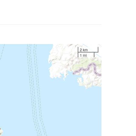
2 km
1 mi