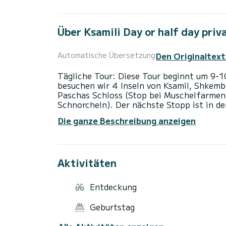
Über Ksamili Day or half day priv
Den Originaltext
Automatische Übersetzung
Tägliche Tour: Diese Tour beginnt um 9-1
besuchen wir 4 Inseln von Ksamil, Shkemb
Paschas Schloss (Stop bei Muschelfarmen
Schnorcheln). Der nächste Stopp ist in d
verbringen werden. Dort wird ein Mittages
Die ganze Beschreibung anzeigen
vorbereitet, während Sie sich am Strand 
nächsten Ziel, den Tongo-Inseln an der G
machen wir einen weiteren Stopp zum Sch
Insel. Halbtagestour (4h): Bei dieser Tou
Aktivitäten
Ali Paschas Schloss (Stop bei den Musch
Schnorcheln). Der nächste Stopp sind die
Schwimmen). Dann setzen wir die Reise zu
Entdeckung
Griechenland fort. Die Preise basieren au
Gruppengröße anfragen. Der Mittagspreis i
Geburtstag