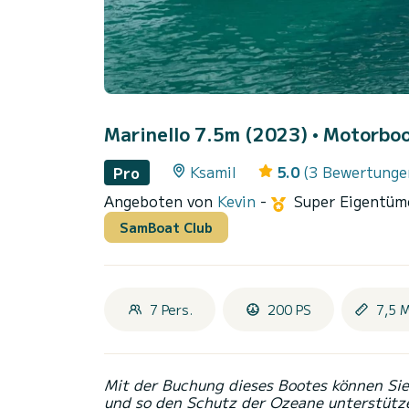
Marinello 7.5m (2023)
• Motorboot
Ksamil
5.0
(3 Bewertunge
Pro
Angeboten von
Kevin
-
Super Eigentü
SamBoat Club
7 Pers.
200 PS
7,5 
Mit der Buchung dieses Bootes können Sie 
und so den Schutz der Ozeane unterstütz