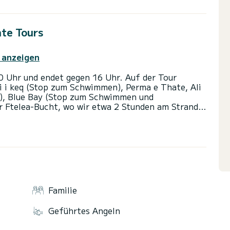
ate Tours
 anzeigen
0 Uhr und endet gegen 16 Uhr. Auf der Tour
i i keq (Stop zum Schwimmen), Perma e Thate, Ali
), Blue Bay (Stop zum Schwimmen und
er Ftelea-Bucht, wo wir etwa 2 Stunden am Strand
sen mit frischem Fisch, Gemüse usw. auf dem Grill
ausruhen können. Dann setzen wir die Reise zum
renze zu Griechenland, fort. Auf dem Rückweg
wimmen in der Poolbucht oder auf der Tongo-
r besuchen wir 4 Inseln von Ksamil, Perma e Thate,
elfarmen), Blue Bay (Stop zum Schwimmen und
 Tongo-Inseln und die Ftelea-Bucht (Stop zum
 den letzten Stränden Albaniens an der Grenze zu
Familie
f 3-7 Personen. Bitte bei einer abweichenden
st nicht inbegriffen. Der Kraftstoff beträgt im
Geführtes Angeln