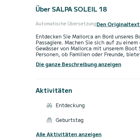
Über SALPA SOLEIL 18
Den Originaltext
Automatische Übersetzung
Entdecken Sie Mallorca an Bord unseres B
Passagiere. Machen Sie sich auf zu einem 
Gewässer von Mallorca mit unserem Boot 
Personen, ob Familien oder Freunde, biete
Komfort und Spaß. Bootseigenschaften: 
Die ganze Beschreibung anzeigen
großzügiges und komfortables Erlebnis. Ka
Sonnendeck: Platz zum Entspannen und 
Genießen Sie Ihre Musik während der Fahr
oder 7 Stunden, mit der Flexibilität, die 
Aktivitäten
Frühbucher und außerhalb der Saison. Extr
geführte Ausflüge und Wassersportaktivitä
Verpassen Sie nicht die Gelegenheit, eine
Entdeckung
Sie jetzt und genießen Sie einen perfekt
Geburtstag
Alle Aktivitäten anzeigen