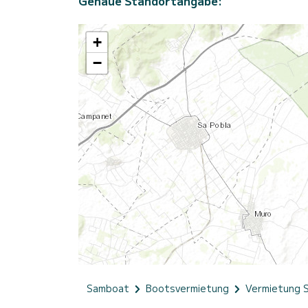
Genaue Standortangabe:
+
−
Samboat
Bootsvermietung
Vermietung 