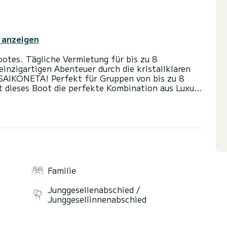
 anzeigen
ootes. Tägliche Vermietung für bis zu 8
einzigartigen Abenteuer durch die kristallklaren
SAIKONETA! Perfekt für Gruppen von bis zu 8
t dieses Boot die perfekte Kombination aus Luxus,
Abmessungen: 5,81 Meter Länge für ein
pazität: Bis zu 8 Passagiere. Ausstattung:
Sonnenbaden an Deck. Premium-Soundsystem:
t. Buchungsoptionen: Dauer: Vermietung für 4
Sie benötigen. Spezielle Rabatte: Angebote für
as: Zusätzliche Dienstleistungen wie Bordcatering,
ten. Treibstoff: Nicht im Preis inbegriffen.
n unvergesslichen Tag auf See zu erleben. Buchen
Familie
en Tag auf Mallorca an Bord unseres Bootes! Gehen
Junggesellenabschied /
Junggesellinnenabschied