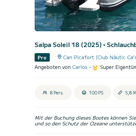
Salpa Soleil 18 (2025)
• Schlauchb
Can Picafort (Club Nàutic Ca'
Pro
Angeboten von
Carlos
-
Super Eigentü
8 Pers.
100 PS
5,8 
Mit der Buchung dieses Bootes können Sie 
und so den Schutz der Ozeane unterstütz