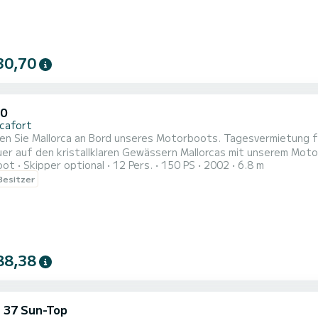
30,70
50
icafort
rca an Bord unseres Motorboots. Tagesvermietung für bis zu 12 Passagiere Unternehmen Sie ein einzigartiges
er auf den kristallklaren Gewässern Mallorcas mit unserem Moto
oot
Skipper optional
12 Pers.
150 PS
2002
6.8 m
der Freunde, bietet dieses Boot die perfekte Kombination aus Luxus, Komfort un
 Besitzer
gen: 6,8 Meter Länge für ein geräumiges und komfortables Erlebnis Kap
..
88,38
 37 Sun-Top