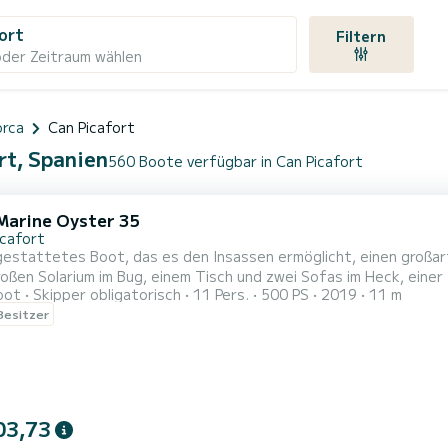
ort
Filtern
oder Zeitraum wählen
orca
Can Picafort
rt, Spanien
560 Boote verfügbar in Can Picafort
Marine Oyster 35
icafort
sgestattetes Boot, das es den Insassen ermöglicht, einen großa
oßen Solarium im Bug, einem Tisch und zwei Sofas im Heck, eine
oot
Skipper obligatorisch
11 Pers.
500 PS
2019
11 m
e und einem Innensofa. An Bord unseres Bootes visualisieren wir eine der
 Besitzer
 und Coll Baix, 2) Formentor, Cala Figuera, 3) Cala Clara, Farrutx. 
03,73