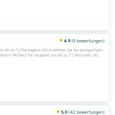
4.9
(9 bewertungen)
rboot! Perfekt für Gruppen von bis zu 12 Personen, ob
d Spaß. Merkmale des Motorboots:
azität: Bis zu 12 Passagiere Ausstattung:
5.0
(42 bewertungen)