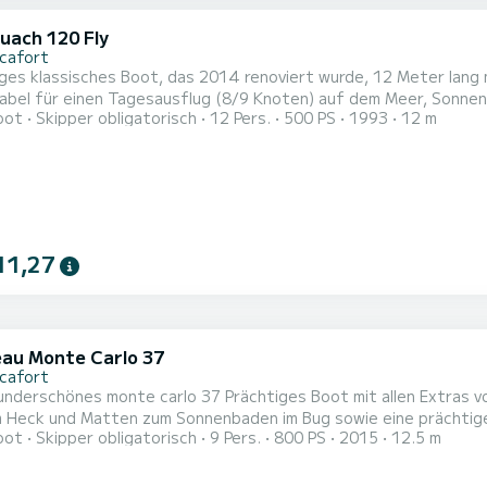
uach 120 Fly
icafort
es klassisches Boot, das 2014 renoviert wurde, 12 Meter lang 
abel für einen Tagesausflug (8/9 Knoten) auf dem Meer, Sonne
oot
Skipper obligatorisch
12 Pers.
500 PS
1993
12 m
 Sonne auf dem Achterdeck. Sie werden unser 12 Meter langes Bo
, um genau zu sein, im Nordosten der Insel. Von hier aus können 
11,27
au Monte Carlo 37
icafort
carlo 37 Prächtiges Boot mit allen Extras von 12 Metern Länge und 4 Metern Breite, es hat zwei
m Heck und Matten zum Sonnenbaden im Bug sowie eine prächtig
oot
Skipper obligatorisch
9 Pers.
800 PS
2015
12.5 m
dezimmer! Dieses Monte Carlo ist perfekt für Gruppen oder Fami