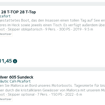
 28 T-TOP 28 T-Top
icafort
attetes Boot, das den Insassen einen tollen Tag auf See ermöglicht. Das Boot verfügt über ein Sola
owie jeweils einen Tisch. Es verfügt außerdem über 5 Sitzplätze, falls die Passagiere beim Segeln sitzen und
oot
Skipper obligatorisch
9 Pers.
300 PS
2019
9.5 m
nießen möchten. Es verfügt über eine Kabine und eine Toilette. Wir werden in Küstennähe segeln, um die
 Besitzer
Landschaft, die Klippen und Mee
11,45
ilver 605 Sundeck
àutic Ca'n Picafort
orca an Bord unseres Motorboots. Tagesmiete für bis zu 7 Passagiere. Begib dich auf ein einzigartiges
r durch die kristallklaren Gewässer von Mallorca mit unserem M
oot
Skipper optional
7 Pers.
150 PS
2022
6 m
oder Freunde, bietet dieses Motorboot die perfekte Kombination aus Luxus
 Besitzer
ots: Abmessungen: 6,05 Meter Länge für ein großzügiges und kom
tung...