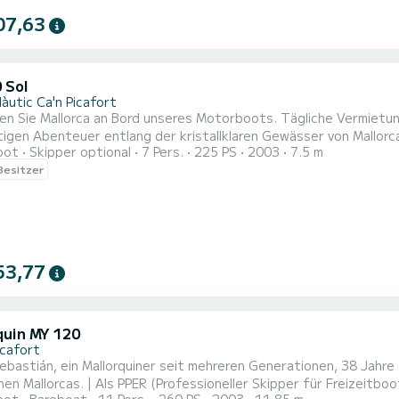
07,63
 Sol
àutic Ca'n Picafort
n Sie Mallorca an Bord unseres Motorboots. Tägliche Vermietung
rtigen Abenteuer entlang der kristallklaren Gewässer von Mallo
oot
Skipper optional
7 Pers.
225 PS
2003
7.5 m
zu 7 Personen, ob Familien oder Freunde, bietet dieses Motorbo
 Besitzer
enschaften: Abmessungen: 7,50 Meter Länge für ein geräumiges 
53,77
uin MY 120
icafort
Sebastián, ein Mallorquiner seit mehreren Generationen, 38 Jahr
nen Mallorcas. | Als PPER (Professioneller Skipper für Freizeitbo