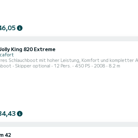
46,05
Jolly King 820 Extreme
icafort
rres Schlauchboot mit hoher Leistung, Komfort und kompletter
hboot
Skipper optional
12 Pers.
450 PS
2008
8.2 m
34,43
m 42