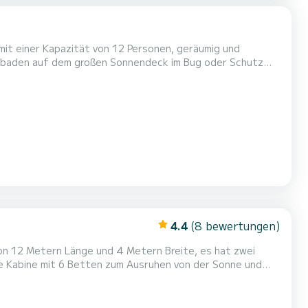
mit einer Kapazität von 12 Personen, geräumig und
nbaden auf dem großen Sonnendeck im Bug oder Schutz
ot auf der wunderschönen Insel Mallorca finden, in Can
Sie die exklusivsten Buchten der Region erreichen (Cala Na
4.4
(8 bewertungen)
e Kabine mit 6 Betten zum Ausruhen von der Sonne und
lien, wo Sie einen großartigen Tag auf See genießen