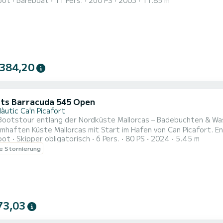
oot
Bareboat
11 Pers.
260 PS
2003
11.85 m
ote bin ich seit 2010 im Mittelmeer mit eigenen Booten unterw
 als auch im beruflichen Bereich gesammelt. | In den letzten 4 
ier...
 384,20
ts Barracuda 545 Open
àutic Ca'n Picafort
 Bootstour entlang der Nordküste Mallorcas – Badebuchten & Wa
mhaften Küste Mallorcas mit Start im Hafen von Can Picafort. E
oot
Skipper obligatorisch
6 Pers.
80 PS
2024
5.45 m
uckende Küstenlandschaften – perfekt zum Schwimmen, Entspann
le Stornierung
 der Tour steuern wir einige der schönsten Spots der Region an
ieße...
73,03