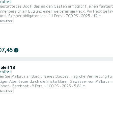
icafort
estattetes Boot, das es den Gästen ermöglicht, einen fantastischen Tag auf 
ch am Bug und einen weiteren am Heck. Am Heck befindet sich ein Tisch, der in eine Sonnenliege umgewandelt
oot
Skipper obligatorisch
11 Pers.
700 PS
2025
12 m
kann, mit zwei gegenüberliegenden Sofas, auf denen die Gäste 
 Besitzer
07,45
oleil 18
icafort
n Sie Mallorca an Bord unseres Bootes. Tägliche Vermietung für 
tigen Abenteuer durch die kristallklaren Gewässer von Mallorca
hboot
Bareboat
8 Pers.
100 PS
2025
5.81 m
sonen, ob Familien oder Freunde, bietet dieses Boot die perfek
 Besitzer
genschaften: Abmessungen: 5,81 Meter Länge für ein großzügiges
re. Ausstattu...