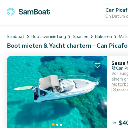
Can Picaf
Ein Datum 
Samboat
Bootsvermietung
Spanien
Balearen
Mall
Boot mieten & Yacht chartern - Can Picafo
Sessa 
Can P
Voll au
einem gr
Motorb
mit Dusch
Toller
Aucanada
$4
ab