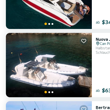
$3
ab
Nuova 
Can P
Halbsta
Schlauc
$6
ab
Bertra