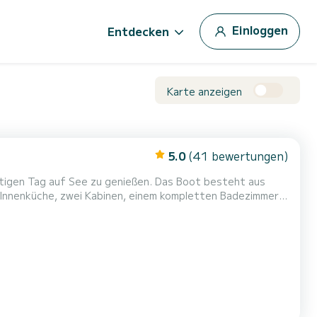
Einloggen
Entdecken
Karte anzeigen
5.0
(41 bewertungen)
rtigen Tag auf See zu genießen. Das Boot besteht aus
r Innenküche, zwei Kabinen, einem kompletten Badezimmer
 folgenden Routen zur Auswahl: 1) Strände Muro,
4) Cala Clara, Farrutx, S'arenalet d'Aubarca...