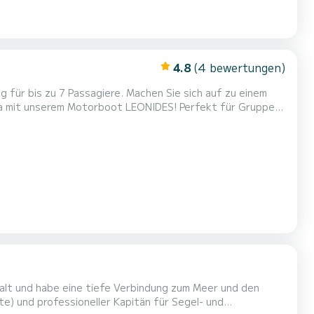
4.8
(4 bewertungen)
 für bis zu 7 Passagiere. Machen Sie sich auf zu einem
rca mit unserem Motorboot LEONIDES! Perfekt für Gruppen
ot die perfekte Kombination aus Luxus, Komfort und Spaß.
und komfortables Erlebnis. Kapazität: Bis zu 7 Passagi...
e alt und habe eine tiefe Verbindung zum Meer und den
ote) und professioneller Kapitän für Segel- und