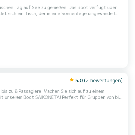
See zu genießen. Das Boot verfügt über
sitzen und die wunderbare Aussicht beim Segeln genießen
oder sich hinlegen und die Sonne genießen können. Es verfügt über eine Kabine und ein Badezimmer. Wir werden nahe an der Küst...
5.0
(2 bewertungen)
bis zu 8 Passagiere. Machen Sie sich auf zu einem
 mit unserem Boot SAIKONETA! Perfekt für Gruppen von bis
te Kombination aus Luxus, Komfort und Spaß.
 und komfortables Erlebnis. Kapazität: Bis zu 8