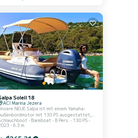
(oder auf Anfrage mehrere Tage); ️-
Treibstoff nicht inbegriffen, am Ende des
Tages je nach Verbrauch zu zahlen; - Ein- und
Ausschiffungsgebühren in
Sorrento/Capri/Positano nicht inbegriffen.
️Obligatorische Anforderungen: - Gültiger
Bootsfüh...
Salpa Soleil 18
ACI Marina Jezera
Unsere NEUE Salpa ist mit einem Yamaha-
Außenbordmotor mit 130 PS ausgestattet,
Schlauchboot
Bareboat
8 Pers.
130 PS
der für Sicherheit und geringen Verbrauch auf
2023
6.3 m
 sorgt. Unsere Basis befindet sich in
Jezera auf der Insel Murter in der Region