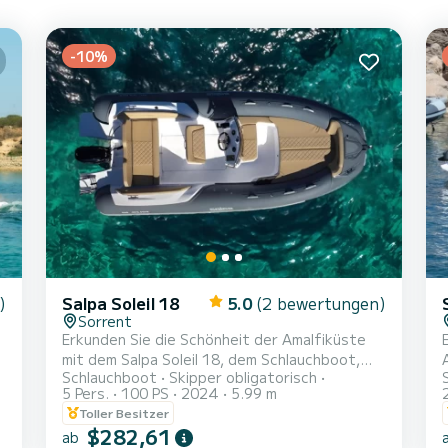
-10%
)
Salpa Soleil 18
5.0
(2 bewertungen)
Sorrent
Erkunden Sie die Schönheit der Amalfiküste
mit dem Salpa Soleil 18, dem Schlauchboot,
Schlauchboot
Skipper obligatorisch
das Abenteuer mit der Raffinesse des Made
5 Pers.
100 PS
2024
5.99 m
in Italy vereint. Vertrauen Sie auf die Führung
Toller Besitzer
eines professionellen Skippers und lassen Sie
$282,61
ab
sich zu aufregenden Touren zu den Perlen des