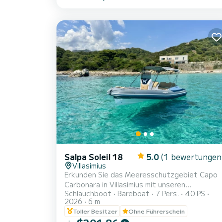
entspannen können Genießen Sie das Meer
und die atemberaubenden Landschaften, die
Apulien bietet. Außerdem ist es mit jeglichem
Komfort ausgestattet: - Benzintank mit 90
Liter Fassungsvermögen - 30 Liter
Wassertank - Sonnenmarkise - komplett...
Salpa Soleil 18
5.0
(1 bewertungen
Villasimius
Erkunden Sie das Meeresschutzgebiet Capo
Carbonara in Villasimius mit unseren
Schlauchboot
Bareboat
7 Pers.
40 PS
Schlauchbooten. Mieten Sie Ihr Salpa Soleil 1
2026
6 m
OHNE BOOTSLIZENZ, um Zeit mit Ihrer Familie
Toller Besitzer
Ohne Führerschein
oder Ihren Freunden sicher und in