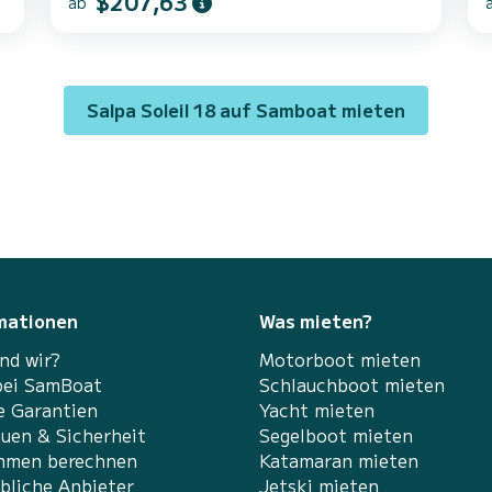
$207,63
ab
zu gewährleisten. Sie werden garantiert einen
außergewöhnlichen Tag oder eine
n
außergewöhnliche Woche auf diesem 6 Meter
O
langen Boot verbringen. Die Kapazität dieses
Bootes beträgt 8 Passagiere. Es verfügt über
Salpa Soleil 18 auf Samboat mieten
die folgende Ausstattung: Lautsprecher,
.
USB-Stecker, Deckdusche, Badeplattform,
Blueto...
mationen
Was mieten?
nd wir?
Motorboot mieten
bei SamBoat
Schlauchboot mieten
e Garantien
Yacht mieten
auen & Sicherheit
Segelboot mieten
hmen berechnen
Katamaran mieten
bliche Anbieter
Jetski mieten