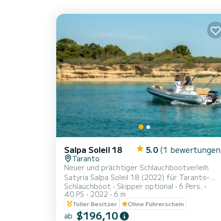
Salpa Soleil 18
5.0
(1 bewertungen
Taranto
Neuer und prächtiger Schlauchbootverleih
Satyria Salpa Soleil 18 (2022) für Taranto-
Schlauchboot
Skipper optional
6 Pers.
Charter, ideal für einen Tag auf den Cheradi-
40 PS
2022
6 m
Inseln oder zur Entdeckung der Strände der
Toller Besitzer
Ohne Führerschein
Salento-Küste. Es verfügt über große
$196,10
ab
Liegeflächen, auf denen Sie sich voll und ganz