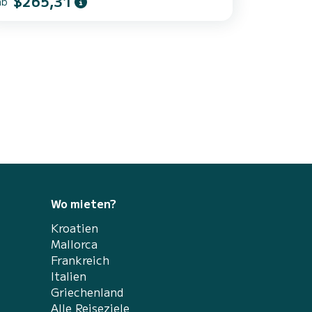
$265,31
ab
Šibenik, zwischen zwei Nationalparks: NP
Kornati und NP Krka, was uns zum perfekten
rt für Ihren Urlaub macht. Wir sind von vielen
nahegelegenen Inseln umgeben, wie Kaprije,
Žirije, Prvić, Zlarin … und vielen kleinen,
wunderschönen Buchten
Wo mieten?
Kroatien
Mallorca
Frankreich
Italien
Griechenland
Alle Reiseziele