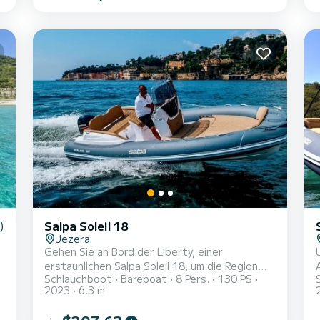
Mittelmeers führen: Capri, Positano, Amalfi
und Sorrent. Die angebotenen Touren sind:
*SORRENTO-POSITANO; *SORRENTO-CAPRI;
*SORRENTO-AMALFI; Der Preis jeder Tour
beinhaltet: *alkoholfreie Getränke;
*Schnorchelmasken; *Sicherheitsa...
)
Salpa Soleil 18
Jezera
Gehen Sie an Bord der Liberty, einer
erstaunlichen Salpa Soleil 18, um die Region
Schlauchboot
Bareboat
8 Pers.
130 PS
8
der ACI Marina Jezera zu entdecken. Dieses
2023
6.3 m
Schlauchboot wurde 2023 gebaut, um
See
umfassenden Komfort und Leistung auf See