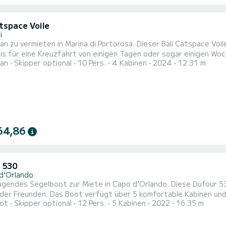
tspace Voile
i
n zu vermieten in Marina di Portorosa. Dieser Bali Catspace Voi
r eine Kreuzfahrt von einigen Tagen oder sogar einigen Wochen. Das Boot verfügt über 4 Kabinen mit a
an
Skipper optional
10 Pers.
4 Kabinen
2024
12.31 m
und einer Kapazität von 10 Passagieren. Mit einer Gesamtlänge 
64,86
 530
d'Orlando
gendes Segelboot zur Miete in Capo d'Orlando. Diese Dufour 530
 komfortable Kabinen und bietet Platz für 12 Personen . Mit einer Gesamtlänge von
ot
Skipper optional
12 Pers.
5 Kabinen
2022
16.35 m
rn wird es Ihr bester Verbündeter sein, um einen außergewöhnli
530 ist mit 5 Badezimmern mit Dusche ausgestattet. Dieses Boot ist mit einem
sege...