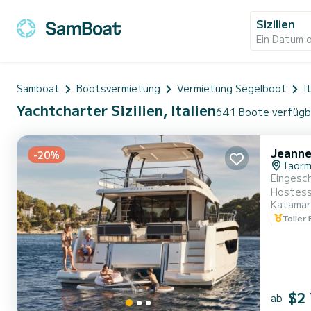
Sizilien
Ein Datum 
Samboat
Bootsvermietung
Vermietung Segelboot
I
Yachtcharter Sizilien, Italien
641 Boote verfügbar
Jeann
-20%
Taorm
Eingesch
Hostess 
Katamar
vorzuste
Toller
ein Essz
$2
ab