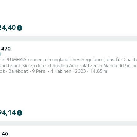
24,40
 470
i
ie PLUMERIA kennen, ein unglaubliches Segelboot, das für Char
ingt Sie zu den schönsten Ankerplätzen in Marina di Portorosa. Das Boot verfügt über 4 Kabinen mit allem
ot
Bareboat
9 Pers.
4 Kabinen
2023
14.85 m
et Platz für 9 Passagiere. Mit einer Gesamtlänge von 15 Metern 
94,14
 46