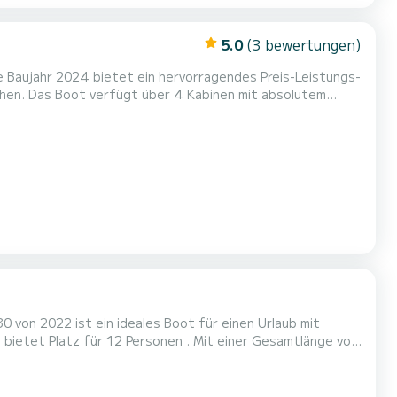
5.0
(3 bewertungen)
le Baujahr 2024 bietet ein hervorragendes Preis-Leistungs-
bsolutem
von 12 Metern und 80 PS wird es Ihr bester Freund sein,
wenn Sie außergewöhnliche Ferien auf den Gewässern von Marina di Portorosa verbringen. Dieser Bali Catspace Voile ist m...
 von 2022 ist ein ideales Boot für einen Urlaub mit
chen Urlaub auf dem Wasser in der Nähe von Capo