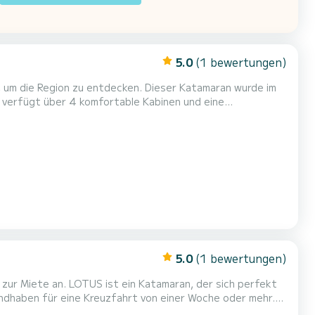
5.0
(1 bewertungen)
, um die Region zu entdecken. Dieser Katamaran wurde im
ird es Ihr bester Verbündeter für einen
5.0
(1 bewertungen)
 zur Miete an. LOTUS ist ein Katamaran, der sich perfekt
andhaben für eine Kreuzfahrt von einer Woche oder mehr.
ür 12 Passagiere während der Kreuzfahrt. Für Ihren