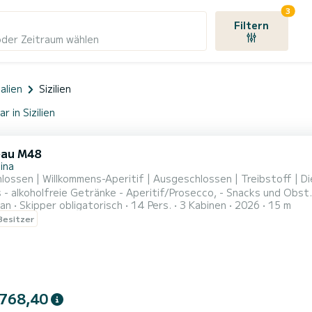
3
Filtern
oder Zeitraum wählen
talien
Sizilien
 in Sizilien
eau M48
ina
lossen | Willkommens-Aperitif | Ausgeschlossen | Treibstoff | Di
- alkoholfreie Getränke - Aperitif/Prosecco, - Snacks und Obst
an
Skipper obligatorisch
14 Pers.
3 Kabinen
2026
15 m
llen, ein Luxusboot, das maximalen Komfort und Entspannung wäh
 Besitzer
immer für Schlafplätze - Zwei Bäder, beide mit Duschkabine und
 768,40