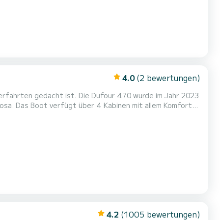
4.0
(2 bewertungen)
terfahrten gedacht ist. Die Dufour 470 wurde im Jahr 2023
 Komfort
und 75 PS wird es Ihr bester Freund sein, wenn Sie
außergewöhnliche Ferien auf den Gewässern von Marina di Portorosa verbringen. Diese Dufour 470 ist mit 4 Toiletten mit Dus...
4.2
(1005 bewertungen)