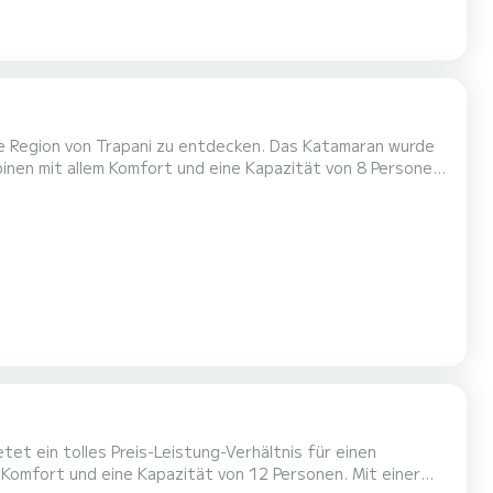
e Region von Trapani zu entdecken. Das Katamaran wurde
n, um einen einzigartigen Urlaub auf dem Wasser in der
Umgebung von Trapani zu verbringen. Dieses Lagoon 55 verfügt über 4 Toiletten mit Dusche. Dieses Boot ist mit einem Dur...
t ein tolles Preis-Leistung-Verhältnis für einen