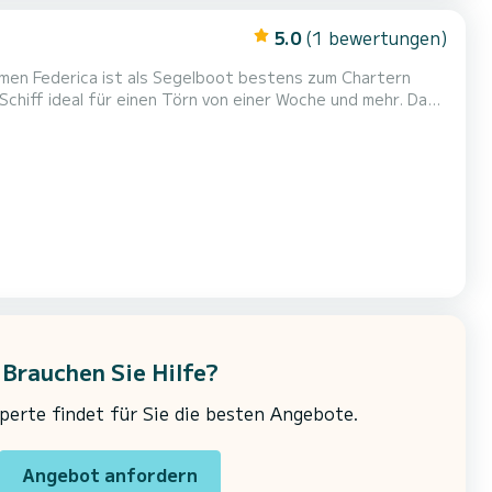
5.0
(1 bewertungen)
armen Federica ist als Segelboot bestens zum Chartern
iff ideal für einen Törn von einer Woche und mehr. Das
en kann das Schiff bis zu 8 Personen für einen Törn
aufnehmen. Für Ihren Komfort verfügt Carmen Federica über 3 Toiletten mit Dusche Es ist unter anderem mit folgender Aus...
Brauchen Sie Hilfe?
erte findet für Sie die besten Angebote.
Angebot anfordern