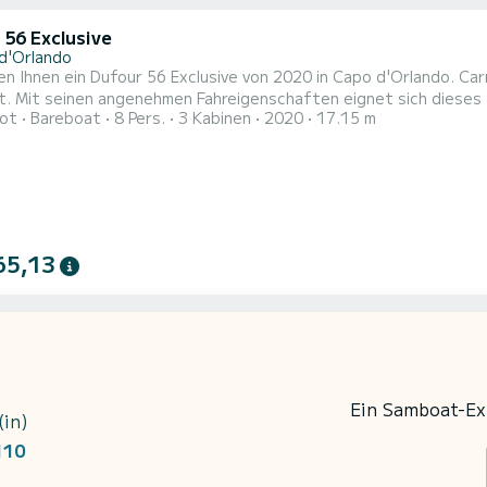
 56 Exclusive
d'Orlando
en Ihnen ein Dufour 56 Exclusive von 2020 in Capo d'Orlando. C
. Mit seinen angenehmen Fahreigenschaften eignet sich dieses Sch
ot
Bareboat
8 Pers.
3 Kabinen
2020
17.15 m
t ist 17 Meter lang und verfügt über 150 PS. Mit seinen 3 Kabin
65,13
Ein Samboat-Exp
(in)
110