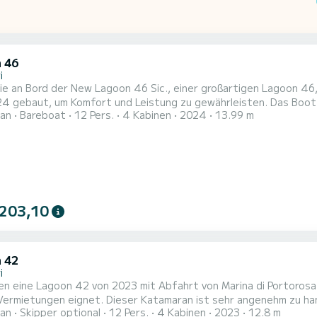
 46
i
e an Bord der New Lagoon 46 Sic., einer großartigen Lagoon 46
ut, um Komfort und Leistung zu gewährleisten. Das Boot verfügt über 4 komfortable Kabinen und eine
an
Bareboat
12 Pers.
4 Kabinen
2024
13.99 m
pazität von 12 Personen. Mit einer Gesamtlänge von 14 Metern w
n Urlaub auf dem Wasser in der Umgebung von Für Ihren Komfort ist New Lagoon 46 Sic. hat 4 mit Dusche Dieses
 mit einem d...
 203,10
 42
i
en eine Lagoon 42 von 2023 mit Abfahrt von Marina di Portorosa
 Vermietungen eignet. Dieser Katamaran ist sehr angenehm zu h
an
Skipper optional
12 Pers.
4 Kabinen
2023
12.8 m
maran ist 13 Meter lang und hat 114 PS. Die 4 Kabinen bieten Platz f