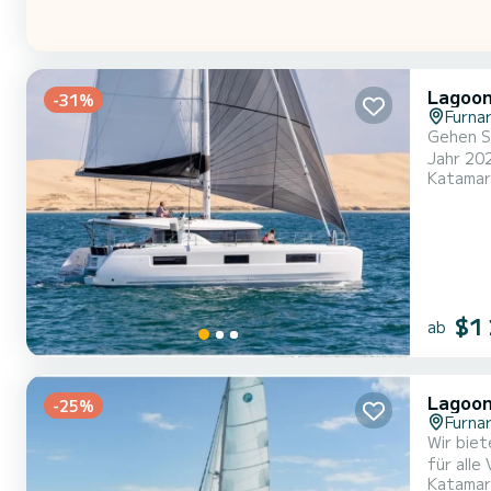
Lagoon
-31%
Furnar
Gehen Si
Jahr 2024 geba
Katamar
Bootska
außergewöhnliche
Boot ist
$1
ab
Lagoon
-25%
Furnar
Wir biet
für alle
Katamar
Der Kata