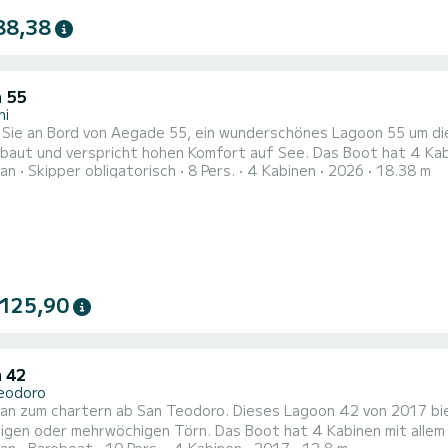
88,38
 55
ni
Sie an Bord von Aegade 55, ein wunderschönes Lagoon 55 um di
spricht hohen Komfort auf See. Das Boot hat 4 Kabinen mit allem Komfort und eine Kapazität von 8 Personen.
an
Skipper obligatorisch
8 Pers.
4 Kabinen
2026
18.38 m
r Gesamtlänge von 18 Metern wird es Ihr perfekter Begleiter sei
 125,90
 42
eodoro
n zum chartern ab San Teodoro. Dieses Lagoon 42 von 2017 biete
igen Törn. Das Boot hat 4 Kabinen mit allem Komfort und eine Kapazität von 12 Personen. Mit einer