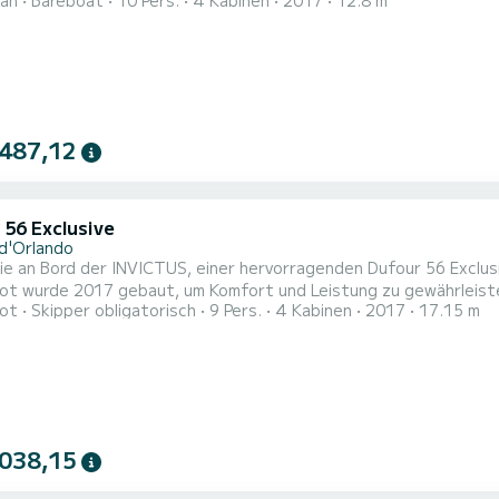
an
Bareboat
10 Pers.
4 Kabinen
2017
12.8 m
nge von 13 Metern wird es Ihr perfekter Begleiter sein, um ein
n. Dieses Lagoon 42 verfügt über 4 Toiletten mit Dusche. Dieses Boot ist mit einem
attetes...
 487,12
 56 Exclusive
d'Orlando
ie an Bord der INVICTUS, einer hervorragenden Dufour 56 Exclus
de 2017 gebaut, um Komfort und Leistung zu gewährleisten. Das Boot verfügt über 4 Kabinen mit allem Ko
ot
Skipper obligatorisch
9 Pers.
4 Kabinen
2017
17.15 m
r Bordkapazität von 9 Personen. Mit einer Gesamtlänge von 17 M
er für einen außergewöhnlichen Urlaub auf dem Wasser in der Umgebung 
..
 038,15