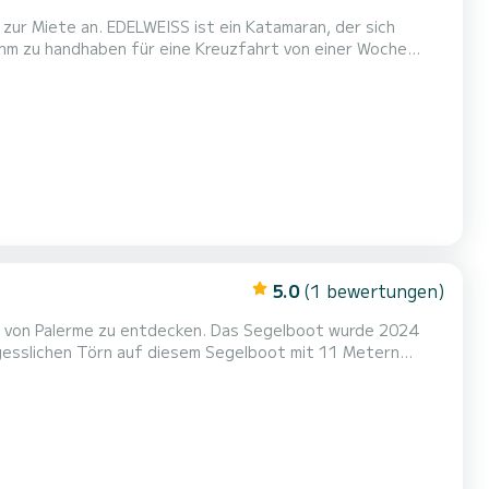
zur Miete an. EDELWEISS ist ein Katamaran, der sich
ehm zu handhaben für eine Kreuzfahrt von einer Woche
omfort verfügt EDELWEISS über 4 Toiletten mit Dusche Es verfügt über die folgende Ausstattung: Autopilot, Außen...
5.0
(1 bewertungen)
on von Palerme zu entdecken. Das Segelboot wurde 2024
rtablen Kabinen genießen. Für Ihren Komfort