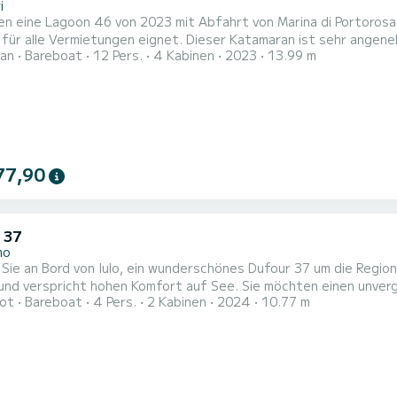
i
en eine Lagoon 46 von 2023 mit Abfahrt von Marina di Portorosa 
 für alle Vermietungen eignet. Dieser Katamaran ist sehr angen
an
Bareboat
12 Pers.
4 Kabinen
2023
13.99 m
assagiere während der Kreuzfahrt.
Für Ihren K
77,90
 37
mo
Sie an Bord von Iulo, ein wunderschönes Dufour 37 um die Regi
t hohen Komfort auf See. Sie möchten einen unvergesslichen Törn auf diesem Segelboot mit 11 Metern
ot
Bareboat
4 Pers.
2 Kabinen
2024
10.77 m
bringen? Sie können mit bis zu 4 Personen an Bord kommen und die 2 komfo
iletten mit Dusche Dieses Boot ist mit einem Durchgelattetes Großsegel und einem Rollgenua
ttet....