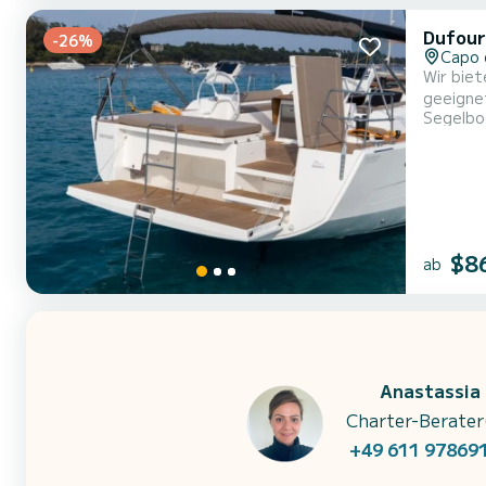
Dufour
-26%
Capo 
Wir biet
geeignet
Segelbo
Segelboo
$8
ab
Anastassia
Charter-Berater
+49 611 97869