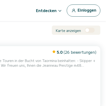
Einloggen
Entdecken
Karte anzeigen
5.0
(26 bewertungen)
e Touren in der Bucht von Taormina beinhalten: - Skipper +
. Wir freuen uns, Ihnen die Jeanneau Prestige m48
rend Ihres Urlaubs auf See bietet. - Zwei Doppelkabinen,
 Toilette, - Bug und Heck Sonnendeck mit Sonnenschut...