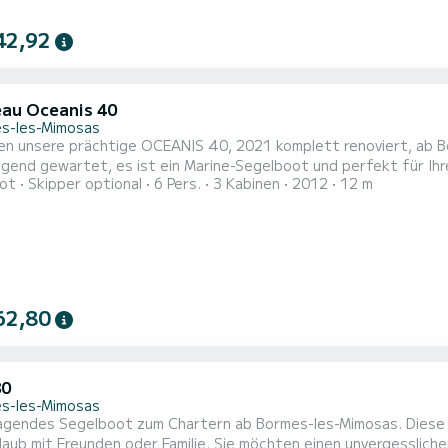
42,92
au Oceanis 40
s-les-Mimosas
 unsere prächtige OCEANIS 40, 2021 komplett renoviert, ab Bormes-les-Mimosas an. Es
gend gewartet, es ist ein Marine-Segelboot und perfekt für Ihr
ot
Skipper optional
6 Pers.
3 Kabinen
2012
12 m
62,80
80
s-les-Mimosas
agendes Segelboot zum Chartern ab Bormes-les-Mimosas. Diese 
oder Familie. Sie möchten einen unvergesslichen Törn auf diesem Segelboot mit 12 Metern Länge