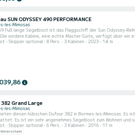
eau SUN ODYSSEY 490 PERFORMANCE
s-les-Mimosas
49 Fuß lange Segelboot ist das Flaggschiff der Sun Odyssey-Rei
Die vordere Kabine, eine echte Master-Suite, verfügt über ein e
ot
Skipper optional
8 Pers.
3 Kabinen
2023
14 m
schrank, eine zentrale Einheit mit Bücherregal und eingebautem
he, Waschbecken und separates WC. Alles ist lichtdurchflutet, 
 039,86
 382 Grand Large
s-les-Mimosas
diesen hübschen Dufour 382 in Bormes-les-Mimosas. Es ist perfekt gewartet und komplett für die Navigation
ausgestattet. Es ist ein sehr angenehmes Segelboot zum Wohnen un
ot
Skipper optional
6 Pers.
3 Kabinen
2016
11 m
ührerschein