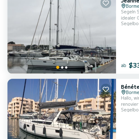
Jeanne
Borme
Segeln Sie mit
idealer 
Segelbo
$3
ab
Bénéte
Borme
Hallo, wir v
Segelbo