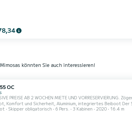
.
78,34
Mimosas könnten Sie auch interessieren!
 55 OC
s
ISE AB 2 WOCHEN MIETE UND VORRESERVIERUNG. Zögern Sie nicht, mich zu kontaktieren. Außergewöhnliches
ort und Sicherheit, Aluminium, integriertes Beiboot Der Skipper berechnet durchschnittlich 300 Euro/Tag. Variabler
ot
Skipper obligatorisch
6 Pers.
3 Kabinen
2020
16.4 m
 nach Service