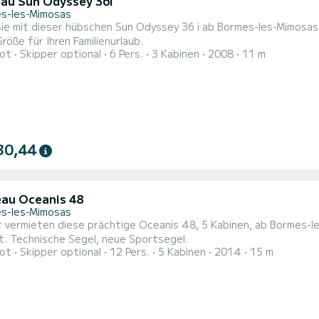
au Sun Odyssey 36i
s-les-Mimosas
 dieser hübschen Sun Odyssey 36 i ab Bormes-les-Mimosas. Super Komfort auf See und vor Anker, das Segelboot 
Größe für Ihren Familienurlaub.
ot
Skipper optional
6 Pers.
3 Kabinen
2008
11 m
30,44
au Oceanis 48
s-les-Mimosas
ermieten diese prächtige Oceanis 48, 5 Kabinen, ab Bormes-les-Mimosas. Es ist komplett ausgesta
renoviert. Technische Segel, neue Sportsegel.
ot
Skipper optional
12 Pers.
5 Kabinen
2014
15 m