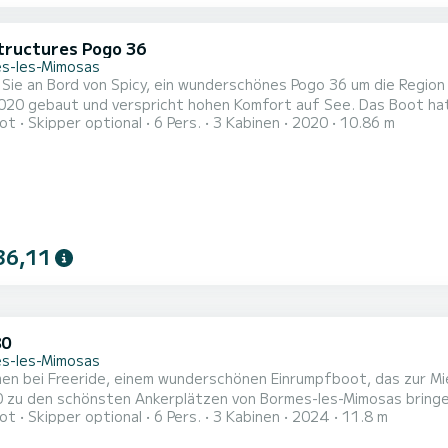
tructures Pogo 36
s-les-Mimosas
Sie an Bord von Spicy, ein wunderschönes Pogo 36 um die Regio
t und verspricht hohen Komfort auf See. Das Boot hat 3 Kabinen mit allem Komfort und eine Kapazität von 6
ot
Skipper optional
6 Pers.
3 Kabinen
2020
10.86 m
. Mit einer Gesamtlänge von 11 Metern wird es Ihr perfekter Be
in der Umgebung von Bormes-les-Mimo
36,11
80
s-les-Mimosas
en bei Freeride, einem wunderschönen Einrumpfboot, das zur Mie
 zu den schönsten Ankerplätzen von Bormes-les-Mimosas bringe
ot
Skipper optional
6 Pers.
3 Kabinen
2024
11.8 m
latz für 8 Personen. Mit einer Gesamtlänge von 12 Metern wird 
ser in der Umgebung von Bormes-les-Mimosas sein. Für Ihren Kom