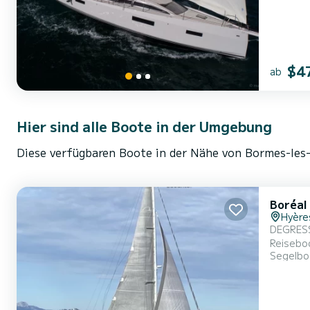
Dieses..
$4
ab
Hier sind alle Boote in der Umgebung
Diese verfügbaren Boote in der Nähe von Bormes-les-
Boréal
Hyère
DEGRESSIVE PRE
Reiseboot, Komf
Segelbo
Preis je