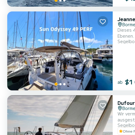
Jeann
Borme
Dieses 
Ebenen. 
Segelbo
Kleider
mit Dusc
geräu...
$1
ab
Dufour
Borme
Wir vermieten 
Segelbo
Ohne F