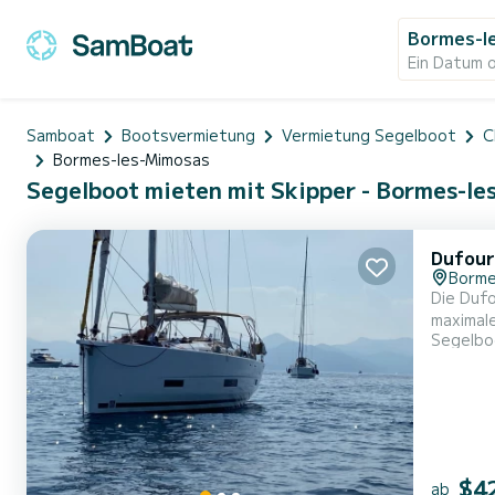
Bormes-l
Ein Datum 
Samboat
Bootsvermietung
Vermietung Segelboot
C
Bormes-les-Mimosas
Segelboot mieten mit Skipper - Bormes-le
Dufour
Borme
Die Duf
maximalen Breite von 3,99 
Segelbo
$4
ab