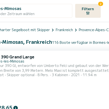
2
es-Mimosas
Filtern
oder Zeitraum wählen
harter Segelboot mit Skipper
Frankreich
Provence-Alpes-C
s-Mimosas, Frankreich
116 Boote verfügbar in Bormes-
 390 Grand Large
s-les-Mimosas
our 390 Gl, entworfen von Umberto Felci und gebaut von der Wer
Metern. Melo Maxi ist komplett ausgestattet, abfahrbereit von Bormes-les-Mimosas, ein
ot
Skipper optional
8 Pers.
3 Kabinen
2021
11.94 m
Traumstartpunkt für Ihren Urlaub und Ihre Segel
28,65