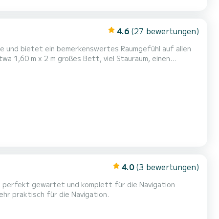
4.6
(27 bewertungen)
he und bietet ein bemerkenswertes Raumgefühl auf allen
twa 1,60 m x 2 m großes Bett, viel Stauraum, einen
 Fernseher sowie Zugang zu einem komfortablen Badezimmer
luftig und verfügt über eine gute Schalldämmung. Der
4.0
(3 bewertungen)
d sehr praktisch für die Navigation.