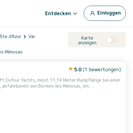
Einloggen
Entdecken
ôte d'Azur
Var
Karte
anzeigen
les-Mimosas
5.0
(1 bewertungen)
ft Dufour Yachts, misst 11,19 Meter Rumpflänge bei einer
törns. Freuen uns, Sie an Bord zu sehen