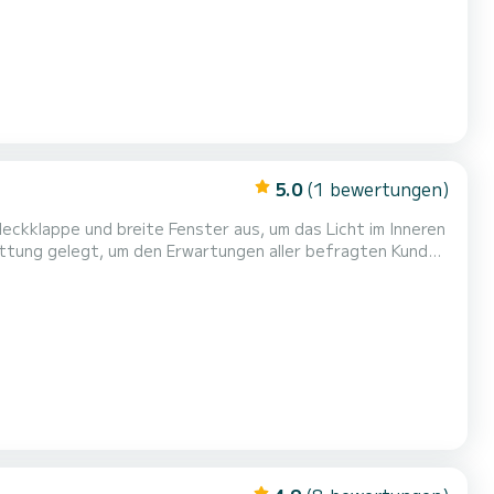
5.0
(1 bewertungen)
eckklappe und breite Fenster aus, um das Licht im Inneren
r gelungen und bietet ein elegantes, modernes,
s Boot, das Sie überzeugen und Ihnen Leistung und Komfor...