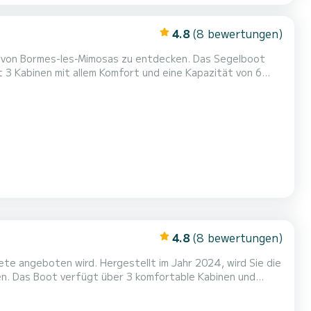
4.8
(8 bewertungen)
n von Bormes-les-Mimosas zu entdecken. Das Segelboot
gleiter sein, um einen einzigartigen Urlaub auf dem Wasser
sas zu verbringen. Pogo 36 ist ausgestattet mit 1 Toiletten...
4.8
(8 bewertungen)
te angeboten wird. Hergestellt im Jahr 2024, wird Sie die
n. Das Boot verfügt über 3 komfortable Kabinen und
es Ihr bester Verbündeter für außergewöhnliche Ferien auf
fort verfügt Freeride über 1 Toilette mit Dusche.