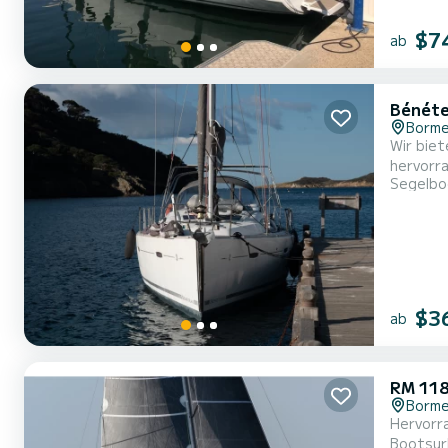
$7
ab
Bénéte
Borme
Wir bieten
hervorra
Segelbo
$3
ab
RM 11
Borme
Hervorr
Bootsurlaub mit Freunden 