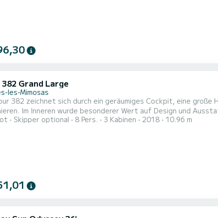
96,30
 382 Grand Large
s-les-Mimosas
ur 382 zeichnet sich durch ein geräumiges Cockpit, eine große H
tung gelegt, um den Erwartungen aller befragten Kunden
ot
Skipper optional
8 Pers.
3 Kabinen
2018
10.96 m
 der Entwicklungsphase gerecht zu werden. Das Ergebnis ist seh
ales und helles Interieur. Der Dufour 382 ist also ein innovative
51,01