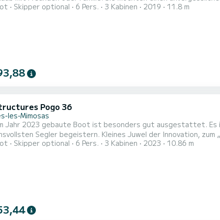
ot
Skipper optional
6 Pers.
3 Kabinen
2019
11.8 m
? Sie können mit bis zu 8 Personen an Bord kommen und die 3 komfortablen Kabin
CARIBBEAN DANDY über 1 Toiletten mit Dusche Dieses 
93,88
tructures Pogo 36
s-les-Mimosas
 2023 gebaute Boot ist besonders gut ausgestattet. Es ist sowohl komfortabel als auch effizient und wird die
geistern. Kleines Juwel der Innovation, zum „Europäischen Segelboot des Jahres 2017“ gewählt „, es
ot
Skipper optional
6 Pers.
3 Kabinen
2023
10.86 m
ht, schnell und einfach zu handhaben.
53,44