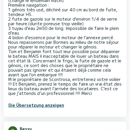
(changé le lendemain matin).
Première navigation :
1 génois très usé, déchiré sur 40 cm au bord de fuite,
tendeur HS.
2 fuite de gazole sur le moteur d’environ 1/4 de verre
par heure.(durite poreuse trop vieille)
3 tuyau d’eau 2m50 de long. Impossible de faire le plein
d’eau.
4 bidon d’essence pour le moteur de l’annexe percé.
Nous repasserons par Bormes au milieu de notre séjour
pour réparer le moteur et changer le génois.
Tom et Benjamin font tout leur possible pour dépanner
le bateau MAIS il inacceptable de louer un bateau dans
cet état là. Concernant le frigo, la fuite de gazole et le
génois, ce sont des choses que le propriétaire ne
pouvait pas ignorer et qui étaient déjà comme cela
avant que l’on embarque !!!!
M le propriétaire de Scontrosa, entretenez votre voilier
!!! Et Benjamin, prenez le temps de faire un vrai état des
lieux du bateau avant l’arrivée des locataires. C’est ce
que j’attends d’un professionnel !!!! Merci
Die Übersetzung anzeigen
Bessy