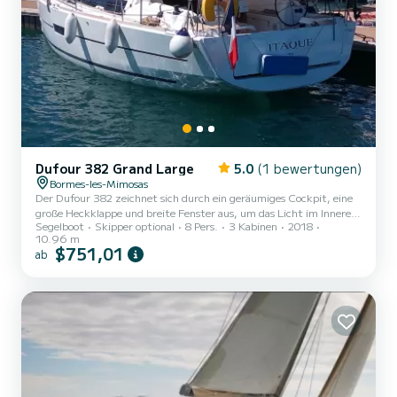
Dufour 382 Grand Large
5.0
(1 bewertungen)
Bormes-les-Mimosas
Der Dufour 382 zeichnet sich durch ein geräumiges Cockpit, eine
große Heckklappe und breite Fenster aus, um das Licht im Inneren
Segelboot
Skipper optional
8 Pers.
3 Kabinen
2018
zu optimieren. Im Inneren wurde besonderer Wert auf Design und
10.96 m
Ausstattung gelegt, um den Erwartungen aller befragten Kunden
$751,01
ab
während der Entwicklungsphase gerecht zu werden. Das Ergebnis
ist sehr gelungen und bietet ein elegantes, modernes, funktionales
und helles Interieur. Der Dufour 382 ist also ein innovatives Boot,
das Sie überzeugen und Ihnen Leistung und Komfor...