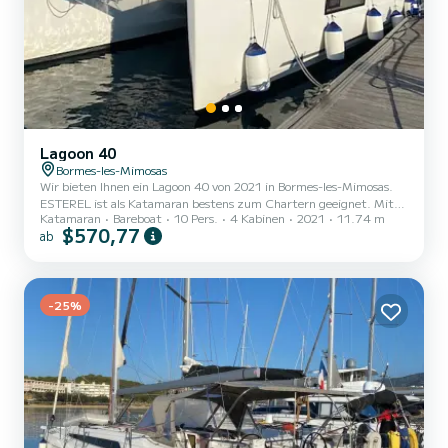
Lagoon 40
Bormes-les-Mimosas
Wir bieten Ihnen ein Lagoon 40 von 2021 in Bormes-les-Mimosas.
ESTEREL ist als Katamaran bestens zum Chartern geeignet. Mit
Katamaran
Bareboat
10 Pers.
4 Kabinen
2021
11.74 m
seinen angenehmen Fahreigenschaften eignet sich dieses Schiff
$570,77
ab
ideal für einen Törn von einer Woche und mehr. Das Boot hat 4
Kabinen mit allem Komfort und eine Kapazität von 10 Personen.
Mit einer Gesamtlänge von 12 Metern wird es Ihr perfekter
Begleiter sein, um einen einzigartigen Urlaub auf dem Wasser in der
Umgebung von Bormes-les-Mimosas zu verbringen. Dieses
-25%
Lagoon...