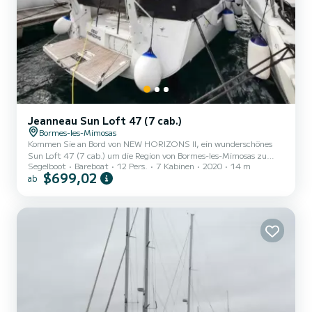
Jeanneau Sun Loft 47 (7 cab.)
Bormes-les-Mimosas
Kommen Sie an Bord von NEW HORIZONS II, ein wunderschönes
Sun Loft 47 (7 cab.) um die Region von Bormes-les-Mimosas zu
Segelboot
Bareboat
12 Pers.
7 Kabinen
2020
14 m
entdecken. Das Segelboot wurde 2020 gebaut und verspricht
$699,02
ab
hohen Komfort auf See. Das Boot hat 7 Kabinen mit allem Komfort
und eine Kapazität von 12 Personen. Mit einer Gesamtlänge von 14
Metern wird es Ihr perfekter Begleiter sein, um einen einzigartigen
Urlaub auf dem Wasser in der Umgebung von Bormes-les-Mimosas
zu verbringen. Für Ihren Komfort verfügt NEW HORIZONS II
über...