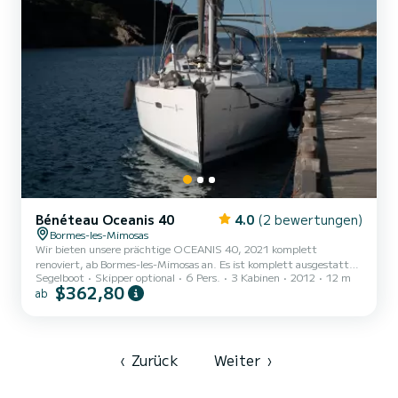
Bénéteau Oceanis 40
4.0
(2 bewertungen)
Bormes-les-Mimosas
Wir bieten unsere prächtige OCEANIS 40, 2021 komplett
renoviert, ab Bormes-les-Mimosas an. Es ist komplett ausgestattet
Segelboot
Skipper optional
6 Pers.
3 Kabinen
2012
12 m
und hervorragend gewartet, es ist ein Marine-Segelboot und
$362,80
ab
perfekt für Ihren Var-Urlaub.
‹
Zurück
Weiter
›