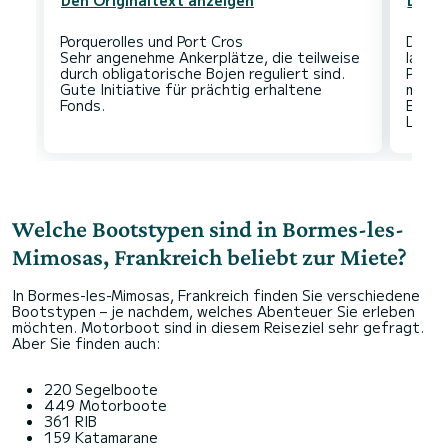
Den Originaltext anzeigen
Den O
Porquerolles und Port Cros
Die O
Sehr angenehme Ankerplätze, die teilweise
lassen
durch obligatorische Bojen reguliert sind.
Port-
Gute Initiative für prächtig erhaltene
mit d
Es is
Welche Bootstypen sind in Bormes-les-
Mimosas, Frankreich beliebt zur Miete?
In Bormes-les-Mimosas, Frankreich finden Sie verschiedene
Bootstypen – je nachdem, welches Abenteuer Sie erleben
möchten. Motorboot sind in diesem Reiseziel sehr gefragt.
Aber Sie finden auch:
220 Segelboote
449 Motorboote
361 RIB
159 Katamarane