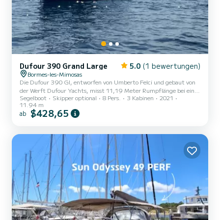
Dufour 390 Grand Large
5.0
(1 bewertungen)
Bormes-les-Mimosas
Die Dufour 390 Gl, entworfen von Umberto Felci und gebaut von
der Werft Dufour Yachts, misst 11,19 Meter Rumpflänge bei einer
Segelboot
Skipper optional
8 Pers.
3 Kabinen
2021
maximalen Breite von 3,99 Metern. Melo Maxi ist komplett
11.94 m
ausgestattet, abfahrbereit von Bormes-les-Mimosas, ein
$428,65
ab
Traumstartpunkt für Ihren Urlaub und Ihre Segeltörns. Freuen
uns, Sie an Bord zu sehen