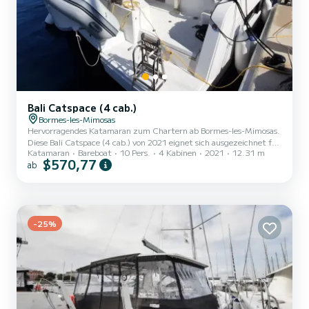
Bali Catspace (4 cab.)
Bormes-les-Mimosas
Hervorragendes Katamaran zum Chartern ab Bormes-les-Mimosas.
Diese Bali Catspace (4 cab.) von 2021 eignet sich ausgezeichnet für
Katamaran
Bareboat
10 Pers.
4 Kabinen
2021
12.31 m
einen Bootsurlaub mit Freunden oder Familie. Das Boot hat 4
$570,77
ab
Kabinen mit allem Komfort und eine Kapazität von 10 Personen.
Mit einer Gesamtlänge von 12 Metern wird es Ihr perfekter
Begleiter sein, um einen einzigartigen Urlaub auf dem Wasser in der
Umgebung von Bormes-les-Mimosas zu verbringen. Für Ihren
Komfort verfügt INSEAME über 4 Toiletten mit Dusche Dieses...
-25%