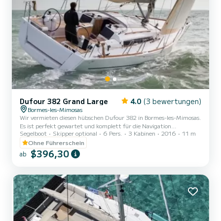
Dufour 382 Grand Large
4.0
(3 bewertungen)
Bormes-les-Mimosas
Wir vermieten diesen hübschen Dufour 382 in Bormes-les-Mimosas.
Es ist perfekt gewartet und komplett für die Navigation
Segelboot
Skipper optional
6 Pers.
3 Kabinen
2016
11 m
ausgestattet. Es ist ein sehr angenehmes Segelboot zum Wohnen
und sehr praktisch für die Navigation.
Ohne Führerschein
$396,30
ab