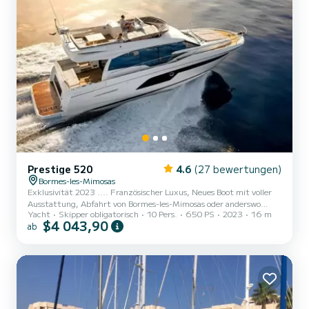
Prestige 520
4.6
(27 bewertungen)
Bormes-les-Mimosas
Exklusivität 2023 .... Französischer Luxus, Neues Boot mit voller
Ausstattung, Abfahrt von Bormes-les-Mimosas oder anderswo
Yacht
Skipper obligatorisch
10 Pers.
650 PS
2023
16 m
Unser Prestige und seine Crew stehen Ihnen für einen Tag, eine
$4 043,90
ab
Woche, ein Wochenende oder einen Traum zur Verfügung Woche.
Begeben Sie sich auf eine wunderschöne Yacht und entdecken Sie
unsere herrliche Region. Porquerolles, Port-Cros... Die Bucht von
Saint-Tropez, Cannes... Monaco... Korsika? Kommen Sie und
erleben Sie einen außergewöhnlichen Moment an Bord eines au...