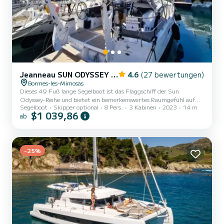
Jeanneau SUN ODYSSEY 490 PERFORMANCE
4.6
(27 bewertungen)
Bormes-les-Mimosas
Dieses 49 Fuß lange Segelboot ist das Flaggschiff der Sun
Odyssey-Reihe und bietet ein bemerkenswertes Raumgefühl auf
Segelboot
Skipper optional
8 Pers.
3 Kabinen
2023
14 m
allen Ebenen. Die vordere Kabine, eine echte Master-Suite, verfügt
$1 039,86
ab
über ein etwa 1,60 m x 2 m großes Bett, viel Stauraum, einen
Kleiderschrank, eine zentrale Einheit mit Bücherregal und
eingebautem Fernseher sowie Zugang zu einem komfortablen
Badezimmer mit Dusche, Waschbecken und separates WC. Alles ist
lichtdurchflutet, luftig und verfügt über eine gute
-25%
Schalldämmung. Der geräu...