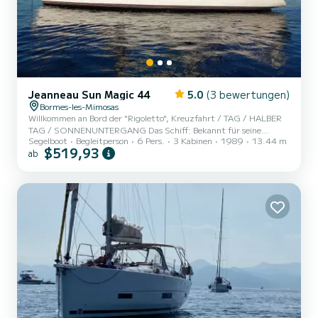
Jeanneau Sun Magic 44
5.0
(3 bewertungen)
Bormes-les-Mimosas
Willkommen an Bord der "Rigoletto", Kreuzfahrt / TAG / HALBER
TAG / SONNENUNTERGANG Das Schiff: Bekannt für seine
Segelboot
Begleitperson
6 Pers.
3 Kabinen
1989
13.44 m
Zuverlässigkeit, wurde diese SUN MAGIC 44 gerade vollständig
$519,93
ab
renoviert (Werftausgang 04. März 2026). Es ist mit allen
notwendigen Optionen für sicheres und angenehmes Segeln
ausgestattet: (Hochseeequipment) State-of-the-Art-Elektronik,
IRRIDIUM-Satellitentelefon, EPIRB-Boje, PLB1, SART, RADAR,
Rettungsinsel, makellose Beschläge, HARKEN PERFORMA-
Winschen, Großsegel, Genua und Stags...