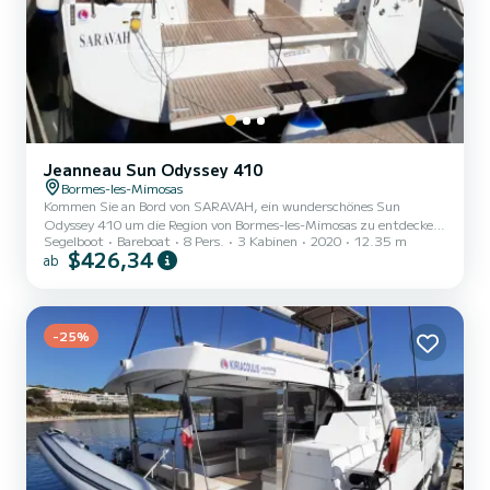
Jeanneau Sun Odyssey 410
Bormes-les-Mimosas
Kommen Sie an Bord von SARAVAH, ein wunderschönes Sun
Odyssey 410 um die Region von Bormes-les-Mimosas zu entdecken.
Segelboot
Bareboat
8 Pers.
3 Kabinen
2020
12.35 m
Das Segelboot wurde 2020 gebaut und verspricht hohen Komfort
$426,34
ab
auf See. Das Boot hat 3 Kabinen mit allem Komfort und eine
Kapazität von 8 Personen. Mit einer Gesamtlänge von 12 Metern
wird es Ihr perfekter Begleiter sein, um einen einzigartigen Urlaub
auf dem Wasser in der Umgebung von Bormes-les-Mimosas zu
verbringen. Für Ihren Komfort verfügt SARAVAH über 2 Toiletten
-25%
mit Dusch...