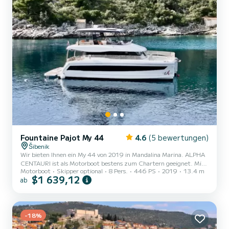
Fountaine Pajot My 44
4.6
(5 bewertungen)
Šibenik
Wir bieten Ihnen ein My 44 von 2019 in Mandalina Marina. ALPHA
CENTAURI ist als Motorboot bestens zum Chartern geeignet. Mit
Motorboot
Skipper optional
8 Pers.
446 PS
2019
13.4 m
seinen angenehmen Fahreigenschaften eignet sich dieses Schiff
$1 639,12
ab
ideal für einen Törn von einer Woche und mehr. Das Boot hat 4
Kabinen mit allem Komfort und eine Kapazität von 8 Personen. Mit
einer Gesamtlänge von 13 Metern wird es Ihr perfekter Begleiter
sein, um einen einzigartigen Urlaub auf dem Wasser in der
Umgebung von Mandalina Marina zu verbringen. Dieses My 44
-18%
verfüg...