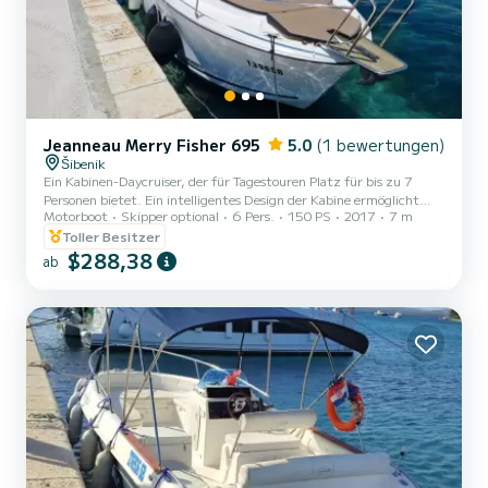
Jeanneau Merry Fisher 695
5.0
(1 bewertungen)
Šibenik
Ein Kabinen-Daycruiser, der für Tagestouren Platz für bis zu 7
Personen bietet. Ein intelligentes Design der Kabine ermöglicht
Motorboot
Skipper optional
6 Pers.
150 PS
2017
7 m
zwei Kojen, in denen bis zu 4 Personen übernachten können. Das
Boot ist für eine komfortable und sichere Navigation vollständig
Toller Besitzer
ausgestattet, einschließlich GPS, Musikanlage, Wasserdusche,
$288,38
ab
Bugstrahlruder, Toilette usw.