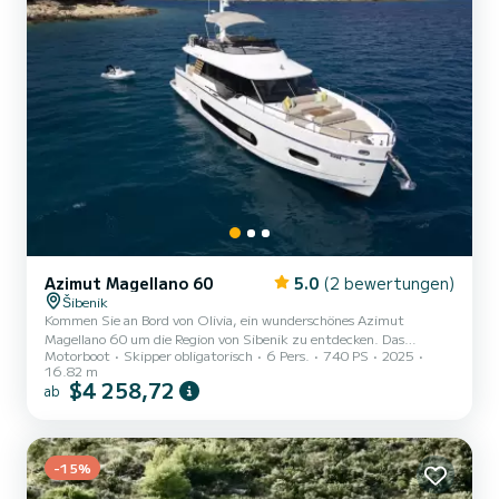
Azimut Magellano 60
5.0
(2 bewertungen)
Šibenik
Kommen Sie an Bord von Olivia, ein wunderschönes Azimut
Magellano 60 um die Region von Sibenik zu entdecken. Das
Motorboot
Skipper obligatorisch
6 Pers.
740 PS
2025
Motorboot wurde 2025 gebaut und verspricht hohen Komfort auf
16.82 m
See. Das Boot hat 3 Kabinen mit allem Komfort und eine Kapazität
$4 258,72
ab
von 6 Personen. Mit einer Gesamtlänge von 17 Metern wird es Ihr
perfekter Begleiter sein, um einen einzigartigen Urlaub auf dem
Wasser in der Umgebung von Sibenik zu verbringen. Für Ihren
Komfort verfügt Olivia über 3 Toiletten...
-15%