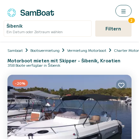
2
Šibenik
Filtern
Ein Datum oder Zeitraum wählen
Samboat
Bootsvermietung
Vermietung Motorboot
Charter Motor
Motorboot mieten mit Skipper - Šibenik, Kroatien
358 Boote verfügbar in Šibenik
-20%