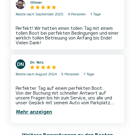
Oliver
Reiste nach September 2025
4 Personen
1 Tage
Perfekt! Wir hatten einen tollen Tag mit einem
tollen Boot bei perfekten Bedingungen und einer
wirklich tollen Betreuung von Anfang bis Ende!
Dr. Nils
Reiste nach August 2024
5 Personen
1 Tage
Perfekter Tag auf einem perfekten Boot.
Von der Buchung mit schneller Antwort auf
unsere Fragen bis hin zum Service, uns alle und
unser Gepäck mit seinem Auto vom Parkplatz
zum Dock zu bringen, hat sich Marko um alles
Mehr anzeigen
gekümmert und alle Erwartungen übertroffen.
Das Boot ist in gutem Zustand und es macht
Spaß, es bei allen Seebedingungen zu fahren. Wir
haben uns immer sicher gefühlt, auch mit
jüngeren Kindern. Sehr stabil und macht Spaß bei
Weitere Bewertungen zu den Booten