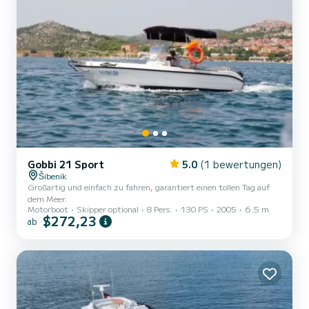
Gobbi 21 Sport
5.0
(1 bewertungen)
Šibenik
Großartig und einfach zu fahren, garantiert einen tollen Tag auf
dem Meer.
Motorboot
Skipper optional
8 Pers.
130 PS
2005
6.5 m
$272,23
ab