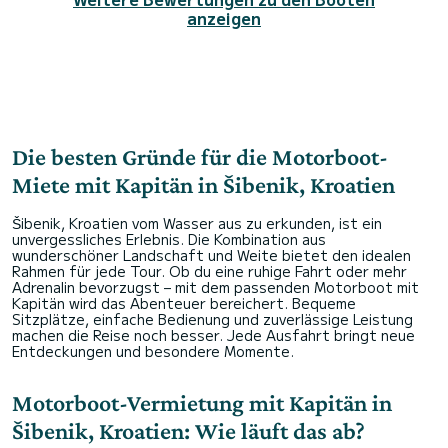
höheren Geschwindigkeiten, Raymarine
anzeigen
funktioniert perfekt zum Navigieren. Das
Bugstrahlruder hilft in allen engen Marinas und
beim Auftanken. Zusätzliche Leinen an Bord mit 6
Fendern, überall gut zu fahren ...
Danke, Marko, wir werden als Ihre Kunden
wiederkommen.
Die besten Gründe für die Motorboot-
Miete mit Kapitän in Šibenik, Kroatien
Šibenik, Kroatien vom Wasser aus zu erkunden, ist ein
unvergessliches Erlebnis. Die Kombination aus
wunderschöner Landschaft und Weite bietet den idealen
Rahmen für jede Tour. Ob du eine ruhige Fahrt oder mehr
Adrenalin bevorzugst – mit dem passenden Motorboot mit
Kapitän wird das Abenteuer bereichert. Bequeme
Sitzplätze, einfache Bedienung und zuverlässige Leistung
machen die Reise noch besser. Jede Ausfahrt bringt neue
Entdeckungen und besondere Momente.
Motorboot-Vermietung mit Kapitän in
Šibenik, Kroatien: Wie läuft das ab?