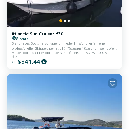
Atlantic Sun Cruiser 630
Šibenik
Brandneues Boot, hervorragend in jeder Hinsicht, erfahrener
professioneller Skipper, perfekt für Tagesausflüge und Inselhüpfen.
Motorboot
Skipper obligatorisch
6 Pers.
150 PS
2025
6.5 m
$341,44
ab