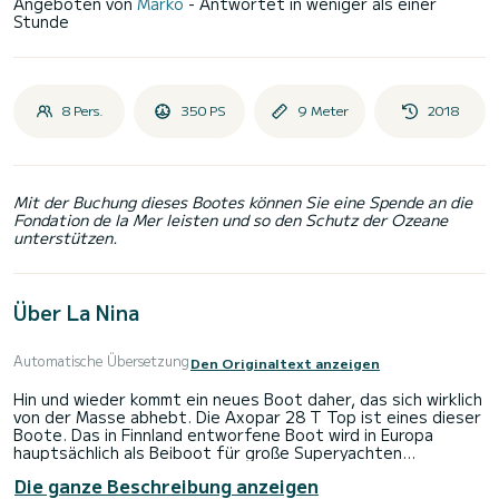
Angeboten von
Marko
- Antwortet in weniger als einer
Stunde
8 Pers.
350 PS
9 Meter
2018
Mit der Buchung dieses Bootes können Sie eine Spende an die
Fondation de la Mer leisten und so den Schutz der Ozeane
unterstützen.
Über La Nina
Automatische Übersetzung
Den Originaltext anzeigen
Hin und wieder kommt ein neues Boot daher, das sich wirklich
von der Masse abhebt. Die Axopar 28 T Top ist eines dieser
Boote. Das in Finnland entworfene Boot wird in Europa
hauptsächlich als Beiboot für große Superyachten
eingesetzt, doch hier eignet es sich auch perfekt als
Die ganze Beschreibung anzeigen
Tagesboot und ist vielseitig genug, um ein echtes