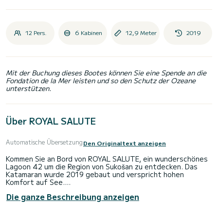
12 Pers.
6 Kabinen
12,9 Meter
2019
Mit der Buchung dieses Bootes können Sie eine Spende an die
Fondation de la Mer leisten und so den Schutz der Ozeane
unterstützen.
Über ROYAL SALUTE
Automatische Übersetzung
Den Originaltext anzeigen
Kommen Sie an Bord von ROYAL SALUTE, ein wunderschönes
Lagoon 42 um die Region von Sukošan zu entdecken. Das
Katamaran wurde 2019 gebaut und verspricht hohen
Komfort auf See.
Die ganze Beschreibung anzeigen
Das Boot hat 6 Kabinen mit allem Komfort und eine
Kapazität von 12 Personen. Mit einer Gesamtlänge von 13
Metern wird es Ihr perfekter Begleiter sein, um einen