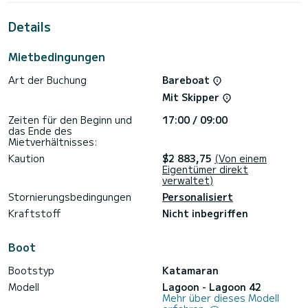
einzigartigen Urlaub auf dem Wasser in der Umgebung von
Sukošan zu verbringen.
Details
Für Ihren Komfort verfügt ROYAL SALUTE über 4 Toiletten
mit Dusche
Mietbedingungen
Dieses Boot ist mit einem Durchgelattetes Großsegel und
Art der Buchung
Bareboat
einem Rollgenua ausgestattet. Es ist unter anderem mit
folgender Ausrüstung ausgestattet: TV,
Mit Skipper
Außenlautsprecher, USB-Steckdose, WLAN und Internet,
Klimaanlage, Bluetooth-Verbindung.
Zeiten für den Beginn und
17:00 / 09:00
das Ende des
Zögern Sie nicht, ein persönliches Angebot anzufordern.
Mietverhältnisses:
Unser Team berät Sie gerne zu all Ihren Fragen rund um Ihren
Bootsurlaub.
Kaution
$2 883,75
(Von einem
Eigentümer direkt
verwaltet)
Stornierungsbedingungen
Personalisiert
Kraftstoff
Nicht inbegriffen
Boot
Bootstyp
Katamaran
Modell
Lagoon - Lagoon 42
Mehr über dieses Modell