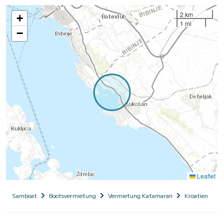
2 km
+
1 mi
−
Leaflet
Samboat
Bootsvermietung
Vermietung Katamaran
Kroatien
D