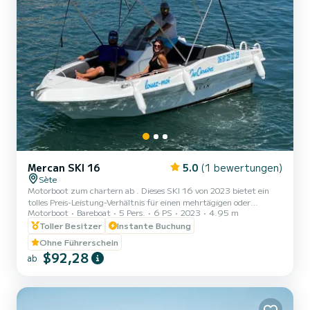
Mercan SKI 16
5.0
(1 bewertungen)
Sète
Motorboot zum chartern ab . Dieses SKI 16 von 2023 bietet ein
tolles Preis-Leistung-Verhältnis für einen mehrtägigen oder
Motorboot
Bareboat
5 Pers.
6 PS
2023
4.95 m
mehrwöchigen Törn. Auf diesem Boot mit einer Gesamtlänge von 5
Metern verbringen Sie mit Sicherheit einen tollen Tag oder eine
Toller Besitzer
Instante Buchung
tolle Woche. Sie können mit bis zu Personen an Bord kommen. Wir
Ohne Führerschein
laden Sie ein, uns direkt auf der Plattform eine Anfrage zu senden.
$92,28
ab