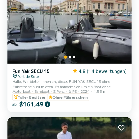
Fun Yak SECU 15
4.9
(14 bewertungen)
Port de Sète
Hallo, Wir bieten Ihnen an, dieses FUN YAK SECU15 ohne
Führerschein zu mieten. Es handelt sich um ein Boot ohne
Motorboot
Bareboat
8 Pers.
6 PS
2024
4.55 m
Führerschein mit einem 6 PS Benzinmotor. Es ist für maximal 8
Personen zugelassen. Es eignet sich ideal, um eine angenehme Zeit
Toller Besitzer
Ohne Führerschein
mit der Familie oder Freunden zu verbringen. Zögern Sie nicht,
$161,49
ab
mich über das Nachrichtensystem SAMBOAT zu kontaktieren, um
sich auszutauschen und Ihren Ausflug bestmöglich vorzubereiten!
Einen schönen Tag und bis bald auf unserem Bootssteg! Geben S...