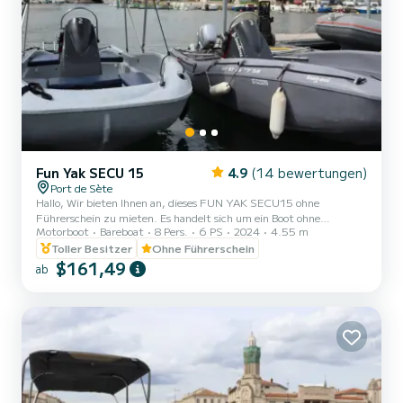
Fun Yak SECU 15
4.9
(14 bewertungen)
Port de Sète
Hallo, Wir bieten Ihnen an, dieses FUN YAK SECU15 ohne
Führerschein zu mieten. Es handelt sich um ein Boot ohne
Motorboot
Bareboat
8 Pers.
6 PS
2024
4.55 m
Führerschein mit einem 6 PS Benzinmotor. Es ist für maximal 8
Personen zugelassen. Es eignet sich ideal, um eine angenehme Zeit
Toller Besitzer
Ohne Führerschein
mit der Familie oder Freunden zu verbringen. Zögern Sie nicht,
$161,49
ab
mich über das Nachrichtensystem SAMBOAT zu kontaktieren, um
sich auszutauschen und Ihren Ausflug bestmöglich vorzubereiten!
Einen schönen Tag und bis bald auf unserem Bootssteg! Geben S...