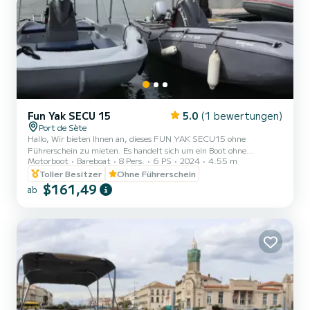
Fun Yak SECU 15
5.0
(1 bewertungen)
Port de Sète
Hallo, Wir bieten Ihnen an, dieses FUN YAK SECU15 ohne
Führerschein zu mieten. Es handelt sich um ein Boot ohne
Motorboot
Bareboat
8 Pers.
6 PS
2024
4.55 m
Führerschein mit einem 6 PS Benzinmotor. Es ist für maximal 8
Personen zugelassen. Es eignet sich ideal, um eine angenehme Zeit
Toller Besitzer
Ohne Führerschein
mit der Familie oder Freunden zu verbringen. Zögern Sie nicht,
$161,49
ab
mich über das Nachrichtensystem SAMBOAT zu kontaktieren, um
sich auszutauschen und Ihren Ausflug bestmöglich vorzubereiten!
Einen schönen Tag und bis bald auf unserem Bootssteg! Geben S...