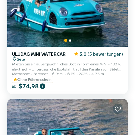
ULUDAG MINI WATERCAR
5.0
(5 bewertungen)
Sète
Mieten Sie ein außergewöhnliches Boot in Form eines MINI - 100 %
elektrisch - Unvergessliche Bootsfahrt auf den Kanälen von Sète!
Motorboot
Bareboat
6 Pers.
6 PS
2025
4.75 m
Erleben Sie ein einzigartiges Erlebnis in Sète an Bord unseres
original gestalteten elektrischen MINI-Bootes! Kombinieren Sie das
Ohne Führerschein
Vergnügen einer Bootsfahrt mit dem Charme eines ikonischen
$74,98
ab
Autos, alles in einer außergewöhnlichen Umgebung: den typischen
Kanälen des "Kleinen Venedigs des Languedoc". Eigenschaften des
Bootes: - Einzigartige MINI-Form, spaßig und fotogen...