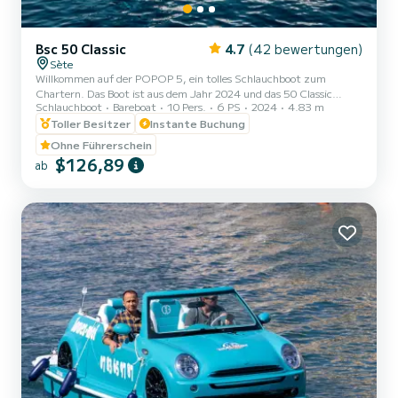
Bsc 50 Classic
4.7
(42 bewertungen)
Sète
Willkommen auf der POPOP 5, ein tolles Schlauchboot zum
Chartern. Das Boot ist aus dem Jahr 2024 und das 50 Classic
Schlauchboot
Bareboat
10 Pers.
6 PS
2024
4.83 m
bringt Sie zu den schönsten Ankerplätzen um . Auf diesem Boot
mit einer Gesamtlänge von 5 Metern verbringen Sie mit Sicherheit
Toller Besitzer
Instante Buchung
einen tollen Tag oder eine tolle Woche. Sie können mit bis zu
Ohne Führerschein
Personen an Bord kommen. Sie können uns Ihre
$126,89
ab
Reservierungsanfrage auf SamBoat senden!