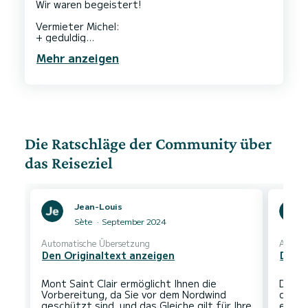
Wir waren begeistert!
Vermieter Michel:
+ geduldig
+ hilfsbereit
Mehr anzeigen
+ gute Einweisung
Leopard39:
+ Preis/Leistung
+ schönes & gepflegtes Schiff
+ sensationelle Batteriekapazität
+ riesiger Kühlschrank
+ Inventar übersichtlich verteilt
Die Ratschläge der Community über
+ Einkaufsmöglichkeiten in der Nähe (Sète)
+ gratis Parkplatz
das Reiseziel
- Heimathafen keine WC's & Duschen
- 2 bewegliche Brücke bei Ein- & Ausfahrt von
Jean-Louis
Sète
September 2024
Automatische Übersetzung
Automa
Den Originaltext anzeigen
Den O
Mont Saint Clair ermöglicht Ihnen die
Das N
Vorbereitung, da Sie vor dem Nordwind
den T
geschützt sind, und das Gleiche gilt für Ihre
entde