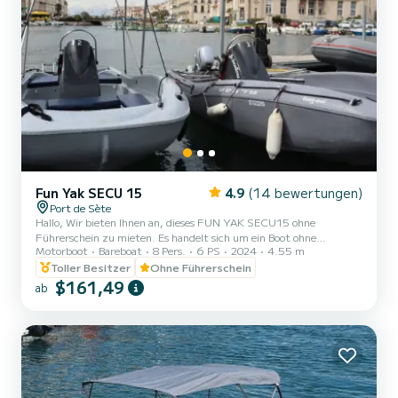
Fun Yak SECU 15
4.9
(14 bewertungen)
Port de Sète
Hallo, Wir bieten Ihnen an, dieses FUN YAK SECU15 ohne
Führerschein zu mieten. Es handelt sich um ein Boot ohne
Motorboot
Bareboat
8 Pers.
6 PS
2024
4.55 m
Führerschein mit einem 6 PS Benzinmotor. Es ist für maximal 8
Personen zugelassen. Es eignet sich ideal, um eine angenehme Zeit
Toller Besitzer
Ohne Führerschein
mit der Familie oder Freunden zu verbringen. Zögern Sie nicht,
$161,49
ab
mich über das Nachrichtensystem SAMBOAT zu kontaktieren, um
sich auszutauschen und Ihren Ausflug bestmöglich vorzubereiten!
Einen schönen Tag und bis bald auf unserem Bootssteg! Geben S...