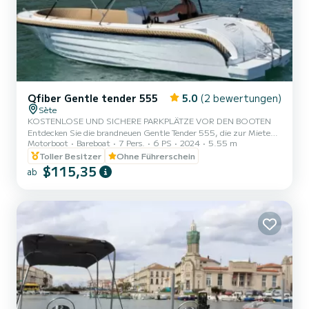
Qfiber Gentle tender 555
5.0
(2 bewertungen)
Sète
KOSTENLOSE UND SICHERE PARKPLÄTZE VOR DEN BOOTEN
Entdecken Sie die brandneuen Gentle Tender 555, die zur Miete
Motorboot
Bareboat
7 Pers.
6 PS
2024
5.55 m
verfügbar sind! Genießen Sie eine ruhige und originelle Bootsfahrt
auf dem Wasser an Bord von komfortablen, eleganten und
Toller Besitzer
Ohne Führerschein
zugänglichen Booten mit oder ohne Führerschein. Leicht zu
$115,35
ab
steuern, stabil und leise, sind unsere Gentle Tender 555 (neue
Generation) perfekt für einen Ausflug mit der Familie oder
Freunden. Lassen Sie sich vom Charme der Stadt tragen und
erkunden Sie ihre Kanäle in...