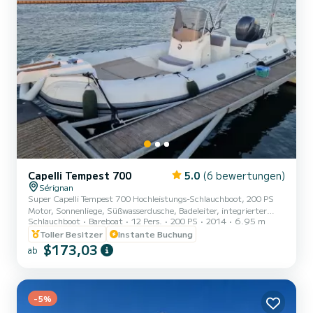
Capelli Tempest 700
5.0
(6 bewertungen)
Sérignan
Super Capelli Tempest 700 Hochleistungs-Schlauchboot, 200 PS
Motor, Sonnenliege, Süßwasserdusche, Badeleiter, integrierter
Schlauchboot
Bareboat
12 Pers.
200 PS
2014
6.95 m
Bluetooth-Lautsprecher Zugring gegen Aufpreis erhältlich Hunde
Toller Besitzer
verboten an Bord Schuhe verboten an Bord
Instante Buchung
$173,03
ab
-5%