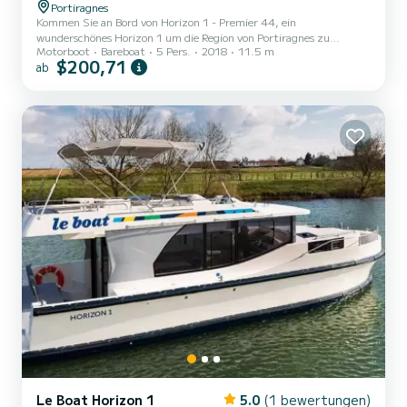
Portiragnes
Kommen Sie an Bord von Horizon 1 - Premier 44, ein
wunderschönes Horizon 1 um die Region von Portiragnes zu
Motorboot
Bareboat
5 Pers.
2018
11.5 m
entdecken. Das Motorboot wurde 2018 gebaut und verspricht
$200,71
ab
hohen Komfort auf See. Das Boot hat 2 Kabinen mit allem Komfort
und eine Kapazität von 5 Personen. Mit einer Gesamtlänge von 12
Metern wird es Ihr perfekter Begleiter sein, um einen einzigartigen
Urlaub auf dem Wasser in der Umgebung von Portiragnes zu
verbringen. Für Ihren Komfort verfügt Horizon 1 - Premier 44 über
1 Toiletten...
Le Boat Horizon 1
5.0
(1 bewertungen)