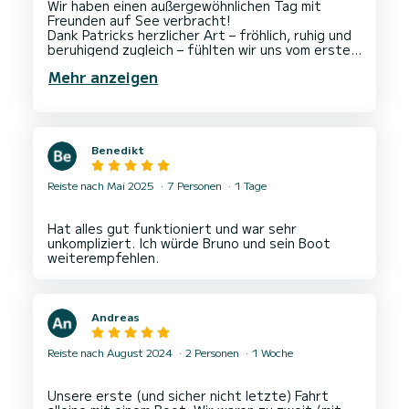
Wir haben einen außergewöhnlichen Tag mit
Freunden auf See verbracht!
Dank Patricks herzlicher Art – fröhlich, ruhig und
beruhigend zugleich – fühlten wir uns vom ersten
Moment an auf diesem wunderschönen Boot
Mehr anzeigen
wohl!
Auf dem Programm: eine perfekte Balance
zwischen Segeln, Segelspaß, Entspannung und
Schwimmen.
Ein großes Dankeschön an Patrick!
Benedikt
Wir können dieses Erlebnis wärmstens
Reiste nach Mai 2025
7 Personen
1 Tage
Hat alles gut funktioniert und war sehr
unkompliziert. Ich würde Bruno und sein Boot
Andreas
Reiste nach August 2024
2 Personen
1 Woche
Unsere erste (und sicher nicht letzte) Fahrt