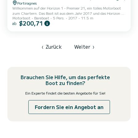
Portiragnes
Willkommen auf der Horizon 1 - Premier 21, ein tolles Motorboot
zum Chartern. Das Boot ist aus dem Jahr 2017 und das Horizon 1
Motorboot
Bareboat
5 Pers.
2017
11.5 m
bringt Sie zu den schönsten Ankerplätzen um Portiragnes. Das
$200,71
ab
Boot hat 2 Kabinen mit allem Komfort und eine Kapazität von 5
Personen. Mit einer Gesamtlänge von 12 Metern wird es Ihr
perfekter Begleiter sein, um einen einzigartigen Urlaub auf dem
Wasser in der Umgebung von Portiragnes zu verbringen. Für Ihren
Komfort verfügt Horizon 1 - Premier 21 über 1 Toiletten mit...
‹
Zurück
Weiter
›
Brauchen Sie Hilfe, um das perfekte
Boot zu finden?
Ein Experte findet die besten Angebote für Sie!
Fordern Sie ein Angebot an