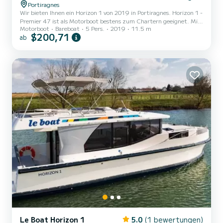
Portiragnes
Wir bieten Ihnen ein Horizon 1 von 2019 in Portiragnes. Horizon 1 -
Premier 47 ist als Motorboot bestens zum Chartern geeignet. Mit
Motorboot
Bareboat
5 Pers.
2019
11.5 m
seinen angenehmen Fahreigenschaften eignet sich dieses Schiff
$200,71
ab
ideal für einen Törn von einer Woche und mehr. Das Boot hat 2
Kabinen mit allem Komfort und eine Kapazität von 5 Personen. Mit
einer Gesamtlänge von 12 Metern wird es Ihr perfekter Begleiter
sein, um einen einzigartigen Urlaub auf dem Wasser in der
Umgebung von Portiragnes zu verbringen....
Le Boat Horizon 1
5.0
(1 bewertungen)