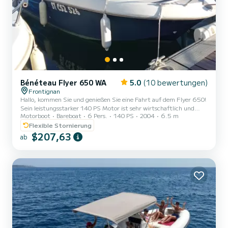
Bénéteau Flyer 650 WA
5.0
(10 bewertungen)
Frontignan
Hallo, kommen Sie und genießen Sie eine Fahrt auf dem Flyer 650!
Sein leistungsstarker 140 PS Motor ist sehr wirtschaftlich und
Motorboot
Bareboat
6 Pers.
140 PS
2004
6.5 m
relativ leise (durchschnittlicher Verbrauch ca. 12€/h). Es ist ein
hübsches, komfortables Boot für die ganze Familie. Es ist vielseitig
Flexible Stornierung
einsetzbar und ideal für entspannte Ausflüge, Schwimmen,
$207,63
ab
Küstenwanderungen, Angeln, Kanalbesichtigungen in Sète oder um
den wunderschönen Etang de Thau zu entdecken. Ausgestattet für
Wakeboarden oder Tubing (optional erhältlich), wird d...