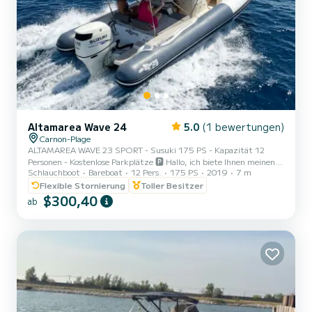
Altamarea Wave 24
5.0
(1 bewertungen)
Carnon-Plage
ALTAMAREA WAVE 23 SPORT - Susuki 175 PS - Kapazität 12
Personen - Kostenlose Parkplätze 🅿️ Hallo, ich biete Ihnen meinen
Schlauchboot
Bareboat
12 Pers.
175 PS
2019
7 m
komfortablen und sehr angenehm zu fahrenden Altamarea Wave
23 Sport zum Mieten an, ideal für einen Tag auf See mit Freunden
Flexible Stornierung
Toller Besitzer
oder Familie. Preise CAP RAY: Halber Tag = 290€ Tag = 360€
$300,40
ab
Abend = 210€ Eigenschaften des Bootes: • Kapazität: 12 Personen
• Große Sonnenliege vorne • Neuestes Garmin Echolot •
Sonnensegel, Badeleiter, Dusche • Integrierte Bluetooth-Musik •
Elektrische...