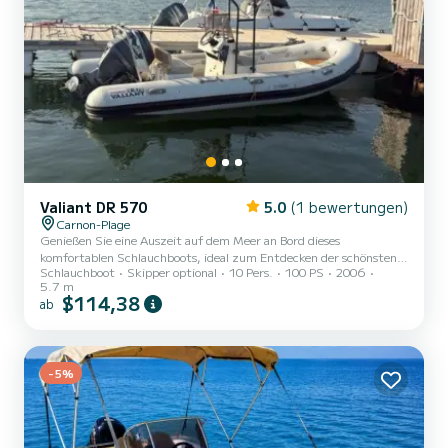
Valiant DR 570
5.0
(1 bewertungen)
Carnon-Plage
Genießen Sie eine Auszeit auf dem Meer an Bord dieses
komfortablen Schlauchboots, ideal zum Entdecken der schönsten
Schlauchboot
Skipper optional
10 Pers.
100 PS
2006
Buchten, zum Schwimmen im türkisfarbenen Wasser, für einen
5.7 m
Aperitif mit Freunden oder für einen unvergesslichen
$114,38
ab
Sonnenuntergang. Verfügbar mit oder ohne Skipper, ist dieses
Boot perfekt für Ausflüge zu zweit, mit der Familie, mit
Freunden, für Junggesellinnenabschiede, Geburtstage oder
entspannte Tage. Dank seiner Stabilität, des Platzangebots an
-5%
Bord und der leistungsstarken Motor...