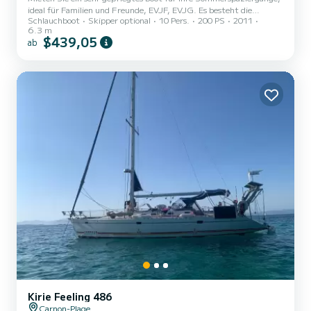
ideal für Familien und Freunde, EVJF, EVJG. Es besteht die
Schlauchboot
Skipper optional
10 Pers.
200 PS
2011
Möglichkeit, es mit Fahrer oder alleine zu mieten, wenn Sie einen
6.3 m
Bootsführerschein besitzen
$439,05
ab
Kirie Feeling 486
Carnon-Plage