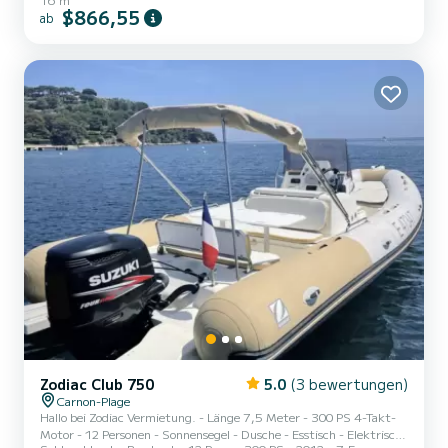
Traumferien mit der Familie. Die Mittelmeerküste, die Balearen,
$866,55
ab
Korsika.. Alles ist möglich. Jedes Jahr segeln wir die Trophee Bailli
de Suffren und die Voiles de Saint Tropez. Und ständig kommen
neue Projekte dazu, denn unser Verein stellt seinen Mitgliedern
macht diese Yacht seinen Mitgliedern zugänglich. Zusammen
mit...
Zodiac Club 750
5.0
(3 bewertungen)
Carnon-Plage
Hallo bei Zodiac Vermietung. - Länge 7,5 Meter - 300 PS 4-Takt-
Motor - 12 Personen - Sonnensegel - Dusche - Esstisch - Elektrische