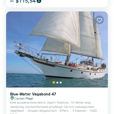
$115,54
ab
entdecken; Maximal 4 Personen Entdecken Sie das Funktionieren
einer Segelyacht; Teilnahme an Manövern Steuern möglich Segeln,
sobald es der Wind erlaubt Anker setzen und schwimmen, wenn die
Bedingungen es zulassen; Gespräche über Navigation und das
Leben an Bo...
Blue-Water Vagabond 47
Carnon-Plage
Eine wunderschöne Ketch, Esprit Tradition, 16 Meter lang.
Geräumig und komfortabel empfängt Sie mit nostalgischem
Segelboot
Skipper obligatorisch
8 Pers.
3 Kabinen
1982
Charme. Ob teilnahem an Regatten, ein Törn unter Freunden oder
16 m