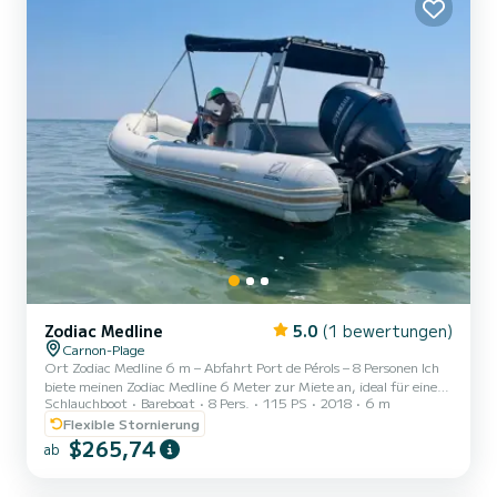
Zodiac Medline
5.0
(1 bewertungen)
Carnon-Plage
Ort Zodiac Medline 6 m – Abfahrt Port de Pérols – 8 Personen Ich
biete meinen Zodiac Medline 6 Meter zur Miete an, ideal für einen
Schlauchboot
Bareboat
8 Pers.
115 PS
2018
6 m
tollen Tag auf See mit Familie oder Freunden ab dem Hafen von
Pérols. Komfortables, geräumiges und leicht zu steuerndes Boot,
Flexible Stornierung
perfekt zum Schwimmen, Picknicken und Sonnenbaden ️
$265,74
ab
Kapazität: bis zu 8 Personen ⸻ ️ Eigenschaften Länge: 6 m
Motor: 115 PS Stabiles, sicheres und wirtschaftliches Boot