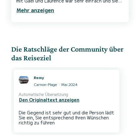
mit Gael und Laurence war sehr einfach und sie
antworten sehr schnell. Sie sind sehr freundlich
Mehr anzeigen
und Check-in und Check-out verliefen vollkommen
problemlos. Eine absolute Empfehlung mit 5
Die Ratschläge der Community über
das Reiseziel
Remy
Carnon-Plage
Mai 2024
Automatische Übersetzung
Den Originaltext anzeigen
Die Gegend ist sehr gut und die Person lädt
Sie ein, Sie entsprechend Ihren Wünschen