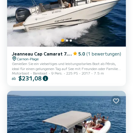
Jeanneau Cap Camarat 7.5 CC Serie 2
5.0
(1 bewertungen)
Carnon-Plage
Genießen Sie ein vielseitiges und leistungsstarkes Boot ab Pérols,
ideal für einen gelungenen Tag auf See mit Freunden oder Familie.
Motorboot
Bareboat
9 Pers.
225 PS
2017
7.5 m
Dieser Cap Camarat 7.5 CC ist mit einem Yamaha V6 225 PS
$231,08
ab
Motor ausgestattet, der Leistung, Zuverlässigkeit und Komfort
beim Segeln bietet, sowohl für Ausflüge als auch für
Wassersportaktivitäten. Ausstattung an Bord: * T-Top für
effektiven Sonnenschutz * Zugmast (Wakeboard, Tube, Wasserski)
* Geräumiges Sonnendeck vorne * Tisch für Mahlzeiten oder
Snacks * Deckdu...