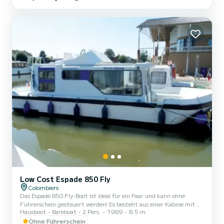
(Dusche, Waschbecken und WC). Bettwäsche ist ebenfalls
enthalten. Bei Anmietungen von Montag bis Freitag (Miniwoche)
ODER am Wochenende wird der Preis von unseren Teams manuell
angepass...
Low Cost Espade 850 Fly
Colombiers
Das Espade 850 Fly-Boot ist ideal für ein Paar und kann ohne
Führerschein gesteuert werden! Es besteht aus einer Kabine mit 2
Hausboot
Bareboat
2 Pers.
1989
8.5 m
Betten (sowie der Salonbank, die zu einem Doppelbett ausgeklappt
werden kann), Sanitäranlagen (Dusche, Waschbecken, WC) und
Ohne Führerschein