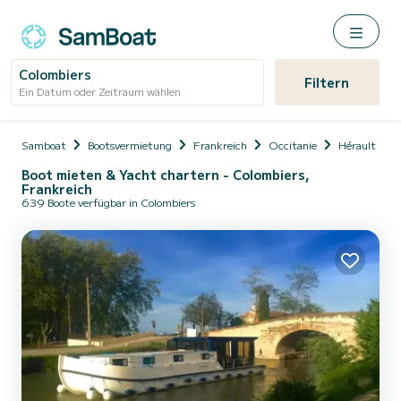
Colombiers
Filtern
Ein Datum oder Zeitraum wählen
Samboat
Bootsvermietung
Frankreich
Occitanie
Hérault
Boot mieten & Yacht chartern - Colombiers,
Frankreich
639 Boote verfügbar in Colombiers