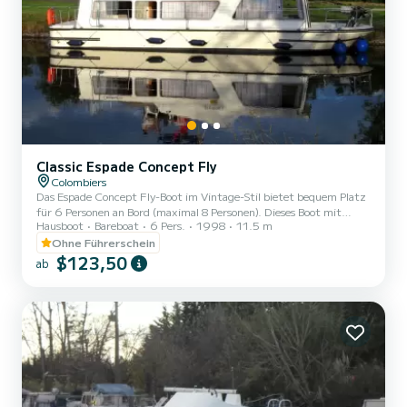
Classic Espade Concept Fly
Colombiers
Das Espade Concept Fly-Boot im Vintage-Stil bietet bequem Platz
für 6 Personen an Bord (maximal 8 Personen). Dieses Boot mit
Hausboot
Bareboat
6 Pers.
1998
11.5 m
flachem Boden ist dank seiner großen Fenster sehr angenehm und
hell. Es besteht aus 2 Kabinen: eine hintere Kabine mit einem
Ohne Führerschein
Doppelbett und einem Einzelbett und eine mittlere Kabine mit
$123,50
ab
einem Doppelbett. Die quadratische Ecke beherbergt eine
Sitzbank, die in ein Doppelbett und ein Einzelbett umgewandelt
werden kann, sowie eine ausgestattete Küche. Es gibt auch
Sanitäranlag...