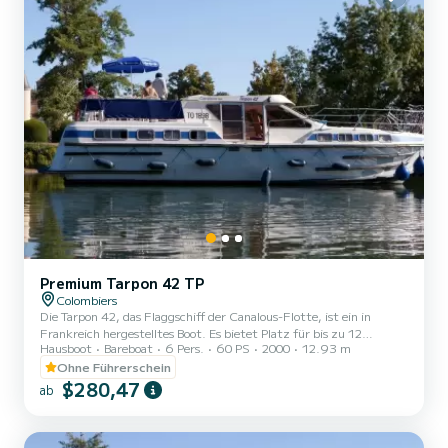
Premium Tarpon 42 TP
Colombiers
Die Tarpon 42, das Flaggschiff der Canalous-Flotte, ist ein in
Frankreich hergestelltes Boot. Es bietet Platz für bis zu 12
Hausboot
Bareboat
6 Pers.
60 PS
2000
12.93 m
Personen an Bord, ist jedoch für 8 bis 10 Personen komfortabler. Es
besteht aus 4 Kabinen : 1 Vorderkabine mit 1 Doppelbett und 1
Ohne Führerschein
Einzelbett, 1 Mittelkabine mit 1 Doppelbett, 1 Backbord-Doppel-
$280,47
ab
Achterkabine und 1 Steuerbord-Achterkabine mit 2 Etagenbetten
und 1 Einzelbett und eine Sitzbank im Salon, die in ein Doppelbett
umgewandelt werden kann. Es ist mit einem Küchenbere...