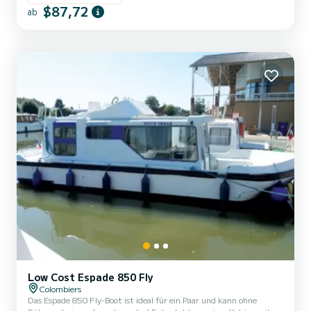
einem ausgestatteten Küchenbereich. Der Vorteil dieses Bootes:
$87,72
ab
sein Doppelcockpit! Bei Anmietungen von Montag bis Freitag
(Miniwoche) ODER am Wochenende wird der Preis von unseren
Teams manuell angepasst. → Bedingungen für die Anmietung am
Wochenend...
Low Cost Espade 850 Fly
Colombiers
Das Espade 850 Fly-Boot ist ideal für ein Paar und kann ohne