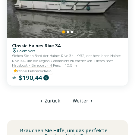
Classic Haines Rive 34
Colombiers
Gehen Sie an Bord der Haines Rive 34 - 932, der herrlichen Haines
Rive 34, um die Region Colombiers zu entdecken. Dieses Boot
Hausboot
Bareboat
4 Pers.
10.5 m
bietet Komfort und Leistung auf See. Das Boot verfügt über 2
komfortable Kabinen und eine Bootskapazität von 6 Personen. Mit
Ohne Führerschein
einer Gesamtlänge von 10,5 Metern ist es Ihr bester Verbündeter
$190,44
ab
für einen außergewöhnlichen Urlaub auf dem Wasser in der
Umgebung von Colombiers. Zögern Sie nicht, uns für jede
Angebotsanfrage zu kontaktieren, Sie werden von einem SamBoat-
Experten b...
‹
Zurück
Weiter
›
Brauchen Sie Hilfe, um das perfekte