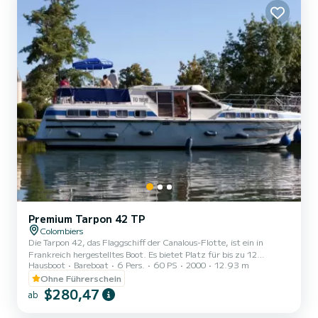
Premium Tarpon 42 TP
Colombiers
Die Tarpon 42, das Flaggschiff der Canalous-Flotte, ist ein in
Frankreich hergestelltes Boot. Es bietet Platz für bis zu 12
Hausboot
Bareboat
6 Pers.
60 PS
2000
12.93 m
Personen an Bord, ist jedoch für 8 bis 10 Personen komfortabler. Es
besteht aus 4 Kabinen : 1 Vorderkabine mit 1 Doppelbett und 1
Ohne Führerschein
Einzelbett, 1 Mittelkabine mit 1 Doppelbett, 1 Backbord-Doppel-
$280,47
ab
Achterkabine und 1 Steuerbord-Achterkabine mit 2 Etagenbetten
und 1 Einzelbett und eine Sitzbank im Salon, die in ein Doppelbett