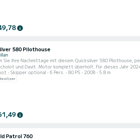
49,78
ilver 580 Pilothouse
llan
 Sie Ihre Nachmittage mit diesem Quicksilver 580 Pilothouse, p
 Echolot und Davit. Motor komplett überholt. Für dieses Jahr 2
oot
Skipper optional
6 Pers.
80 PS
2008
5.8 m
attet
 Besitzer
61,49
ld Patrol 760