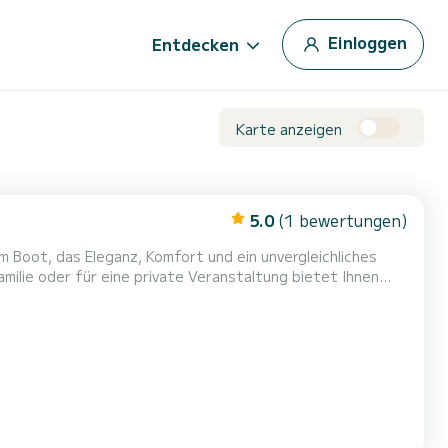
Einloggen
Entdecken
Karte anzeigen
5.0
(1 bewertungen)
 Boot, das Eleganz, Komfort und ein unvergleichliches
amilie oder für eine private Veranstaltung bietet Ihnen
roßzügigen Entspannungsbereichen, den Sonnenliegen vorne
t der Key Largo 36 perfekt, um die Küste und traumha...