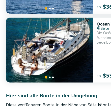
$3
ab
Ocean 
Sète
Die Océa
Mittelmeers nicht unbemerkt. Die 
Segelbo
Duschen 
$5
ab
Hier sind alle Boote in der Umgebung
Diese verfügbaren Boote in der Nähe von Sète könnte