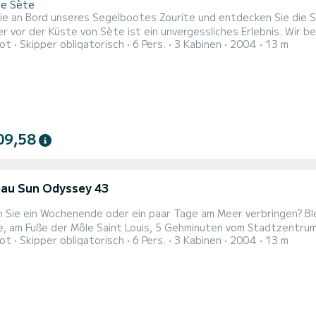
de Sète
ie an Bord unseres Segelbootes Zourite und entdecken Sie die S
r Küste von Sète ist ein unvergessliches Erlebnis. Wir begrüßen Sie zu einem Tagesausflug an Bord von 10 bis 17
ot
Skipper obligatorisch
6 Pers.
3 Kabinen
2004
13 m
 nehmen maximal 6 Personen auf. Wir segeln zu den Stränden und 
kel zu entdecken. Bei einer Pause vor Anker können Sie das Sch
09,58
au Sun Odyssey 43
e ein Wochenende oder ein paar Tage am Meer verbringen? Bleiben Sie an Bord de
, am Fuße der Môle Saint Louis, 5 Gehminuten vom Stadtzentrum 
ot
Skipper obligatorisch
6 Pers.
3 Kabinen
2004
13 m
en. Auf dem Programm: Sète vom Meer aus gesehen, Sète vom Teich aus ge
nes Segelboots und setzen Sie Ihre Füße barfuß ab Auf dem Teak