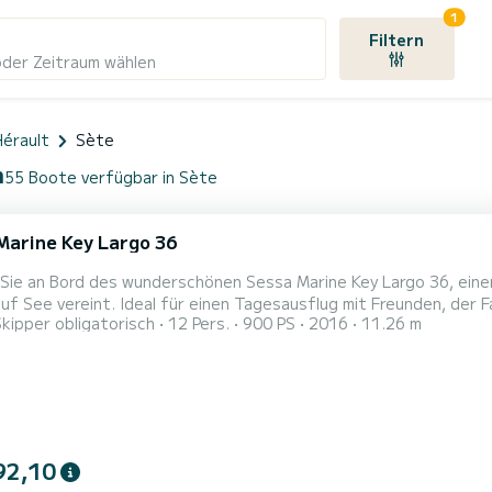
1
Filtern
oder Zeitraum wählen
Hérault
Sète
h
55 Boote verfügbar in Sète
Marine Key Largo 36
Sie an Bord des wunderschönen Sessa Marine Key Largo 36, einem
uf See vereint. Ideal für einen Tagesausflug mit Freunden, der F
Skipper obligatorisch
12 Pers.
900 PS
2016
11.26 m
Boot ein unvergessliches Erlebnis auf dem Wasser.|Mit seinen g
en, dem geselligen Salon sowie der hochwertigen Ausstattung is
92,10