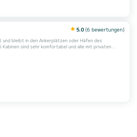
5.0
(6 bewertungen)
ant und bleibt in den Ankerplätzen oder Häfen des
tattete Küche sorgen dafür, dass Sie sich überall und
e die Qualitäten eines großen Segelboots, groß und gut ausbalanciert, v...