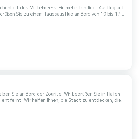
chönheit des Mittelmeers. Ein mehrstündiger Ausflug auf
Sie haben die Möglichkeit, Sète aus einem anderen
wimmen und die Freuden des Paddelns genießen. Getränke...
r Zourite! Wir begrüßen Sie im Hafen
entfernt. Wir helfen Ihnen, die Stadt zu entdecken, die
sehen, Sète an seinen Kanälen. Steigen Sie an
deck den Hafen verlassen, den Wind spüren, vom Land