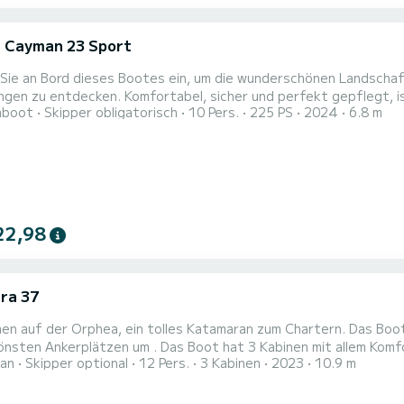
i Cayman 23 Sport
 Sie an Bord dieses Bootes ein, um die wunderschönen Landschaf
el, sicher und perfekt gepflegt, ist dieses Boot ideal für einen Familienausflug, mit
hboot
Skipper obligatorisch
10 Pers.
225 PS
2024
6.8 m
n oder um einen entspannten Moment auf See zu genießen. Egal, 
tz vor dem Lido, einen Sonnenuntergang am Bassin de Thau oder e
22,98
ra 37
en auf der Orphea, ein tolles Katamaran zum Chartern. Das Boot
 . Das Boot hat 3 Kabinen mit allem Komfort und eine Kapazität von 12 Personen. Mit einer
an
Skipper optional
12 Pers.
3 Kabinen
2023
10.9 m
nge von 11 Metern wird es Ihr perfekter Begleiter sein, um ein