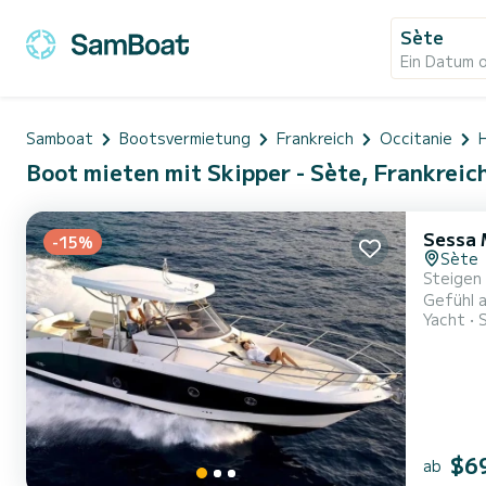
Sète
Ein Datum 
Samboat
Bootsvermietung
Frankreich
Occitanie
Boot mieten mit Skipper - Sète, Frankreic
Sessa 
-15%
Sète
Steigen 
Gefühl a
Yacht
dieses 
und hint
$6
ab