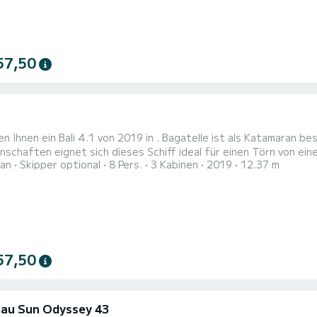
57,50
1
en Ihnen ein Bali 4.1 von 2019 in . Bagatelle ist als Katamaran
haften eignet sich dieses Schiff ideal für einen Törn von einer Woche und mehr. Das Bo
an
Skipper optional
8 Pers.
3 Kabinen
2019
12.37 m
und eine Kapazität von 8 Personen. Mit einer Gesamtlänge von 1
57,50
au Sun Odyssey 43