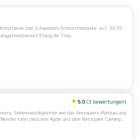
Navigationsbereich Etang de Thau.
5.0
(3 bewertungen)
lmeers. Sehenswürdigkeiten wie das Aresquiers-Plateau und
ler Wunder kann zwischen Agde und dem Naturpark Camargue
unvergessliche Tage mit Familie oder Freunden auf dem
it Zielen in Spanien oder an der französischen Riv...