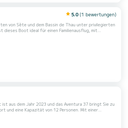
5.0
(1 bewertungen)
ten von Sète und dem Bassin de Thau unter privilegierten
ob es sich um einen Spaziergang entlang der Küste, einen
inen Badetag handelt, alles ist vorhanden, um ein unver...
 ist aus dem Jahr 2023 und das Aventura 37 bringt Sie zu
en einzigartigen Urlaub auf dem Wasser in der Umgebung
von zu verbringen. Für Ihren Komfort verfügt Orphea über 2 Toiletten mit Dusche Es ist unter anderem mit folgender Ausrüst...