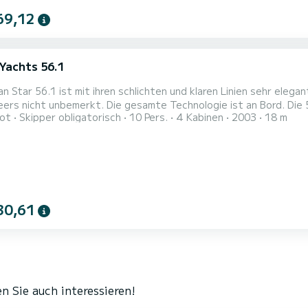
69,12
Yachts 56.1
n Star 56.1 ist mit ihren schlichten und klaren Linien sehr eleg
gesamte Technologie ist an Bord. Die 5 Kabinen sind sehr komfortabel und alle mit privaten
ot
Skipper obligatorisch
10 Pers.
4 Kabinen
2003
18 m
und Toiletten ausgestattet. Sein großer Salon und seine ausges
überall wie zu Hause fühlen. In der Navigation bringen Si
30,61
n Sie auch interessieren!