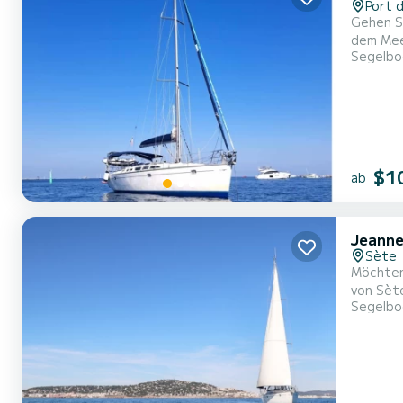
Port 
Gehen S
dem Meer vor de
Segelbo
Uhr. Wir
Blickwin
$1
ab
Jeanne
Sète
Möchten Si
von Sète
Segelbo
wir lieb
Bord ei
we...