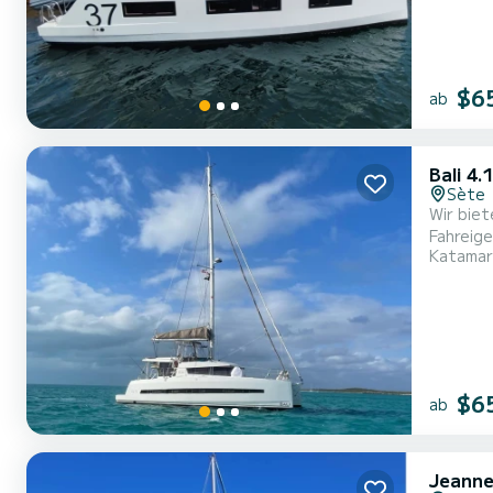
$6
ab
Bali 4.
Sète
Wir biet
Fahreigensc
Katamar
Komfort 
$6
ab
Jeanne