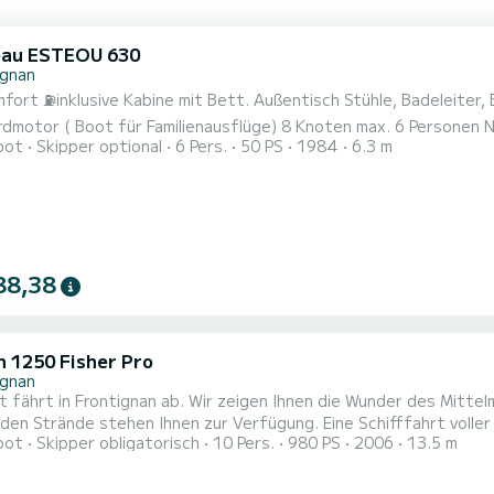
eau ESTEOU 630
ignan
atpfanne zum Schwimmen.Schnorchelmaske..ect .50-PS-
dmotor ( Boot für Familienausflüge) 8 Knoten max. 6 Personen 
oot
Skipper optional
6 Pers.
50 PS
1984
6.3 m
88,38
 1250 Fisher Pro
ignan
 fährt in Frontignan ab. Wir zeigen Ihnen die Wunder des Mitte
ilden Strände stehen Ihnen zur Verfügung. Eine Schifffahrt vol
oot
Skipper obligatorisch
10 Pers.
980 PS
2006
13.5 m
men werden. Wir bieten auch Sportangelausflüge an. Ideal, um 
nd mit viel Komfort zu verbringen. Einwöchige Kreuzfahrten sind m