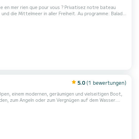
e en mer rien que pour vous ? Privatisez notre bateau
und die Mittelmeer in aller Freiheit. Au programme: Balade
, Visite des ports, des canaux de Sète und des coins
5.0
(1 bewertungen)
eunden, zum Angeln oder zum Vergnügen auf dem Wasser.