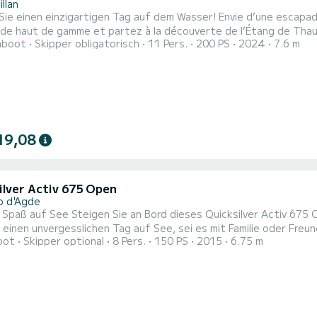
llan
Sie einen einzigartigen Tag auf dem Wasser! Envie d’une escapad
ide haut de gamme et partez à la découverte de l’Étang de Thau 
hboot
Skipper obligatorisch
11 Pers.
200 PS
2024
7.6 m
e entre lagune et mer, Dégustation d’huîtres et produits locaux
 Confort et sensations avec skipper à bord. À bientôt!
19,08
ilver Activ 675 Open
p d'Agde
ses Quicksilver Activ 675 Open, einem modernen, geräumigen und vielseitigen Boot,
r einen unvergesslichen Tag auf See, sei es mit Familie oder Fr
oot
Skipper optional
8 Pers.
150 PS
2015
6.75 m
l und gut ausgestattet, ist es perfekt für: Ein Spaziergang entlang der Küste Bewundern Sie einen
g Entspannen Sie auf dem Sonnendeck vorne Eine Angelsession An Bord befindliche Ausrüstung: