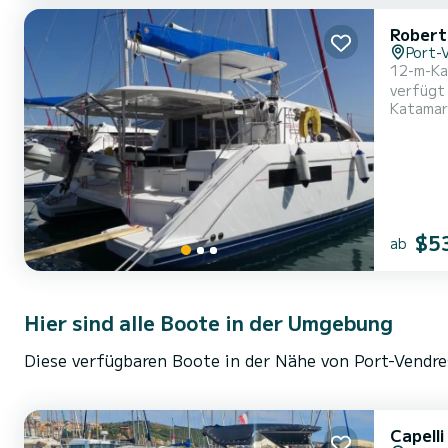
Robert
Port-
12-m-Ka
verfügt 
Katamar
sorgen f
gerichte
das Sofa
$5
ab
Hier sind alle Boote in der Umgebung
Diese verfügbaren Boote in der Nähe von Port-Vendre
Capell