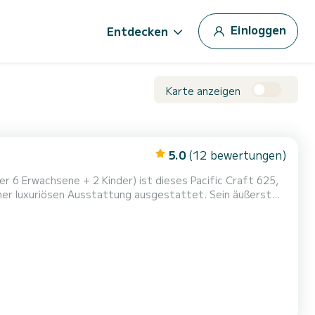
Einloggen
Entdecken
Karte anzeigen
5.0
(12 bewertungen)
er 6 Erwachsene + 2 Kinder) ist dieses Pacific Craft 625,
ner luxuriösen Ausstattung ausgestattet. Sein äußerst
ische Offene Boot derzeit zum Maßstab auf dem Markt in
epolsterte Sonnenliege, die den gesamten Bug des Bootes in ein...