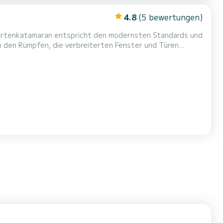
4.8
(5 bewertungen)
hrtenkatamaran entspricht den modernsten Standards und
in den Rümpfen, die verbreiterten Fenster und Türen
Die Besonderheit von ist die einzigartige, nach vorne
attform ist die Besonderheit von Leopard. Achtern sind