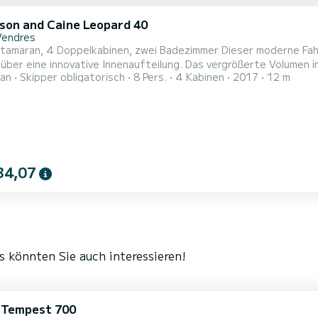
son and Caine Leopard 40
Vendres
tamaran, 4 Doppelkabinen, zwei Badezimmer Dieser moderne Fa
über eine innovative Innenaufteilung. Das vergrößerte Volumen 
an
Skipper obligatorisch
8 Pers.
4 Kabinen
2017
12 m
ür mehr Innenraum und eine bessere 360-Grad-Sicht nach außen. 
te Küche mit einer Vordertür. Der Zugang neben der vorderen Pl
...
34,07
s könnten Sie auch interessieren!
i Tempest 700