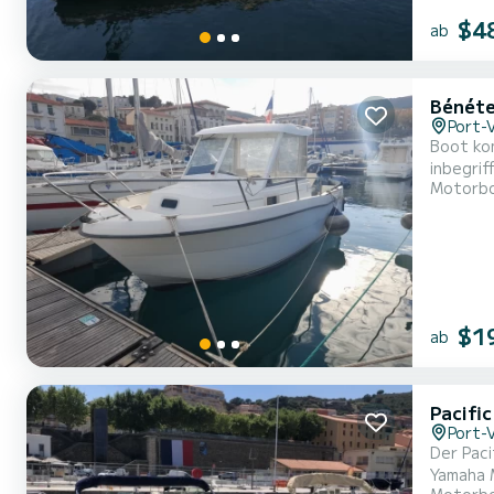
$4
ab
Bénéte
Port-
Boot komplett ausg
Motorb
$1
ab
Pacifi
Port-
Der Pac
Yamaha Motor. Es bef