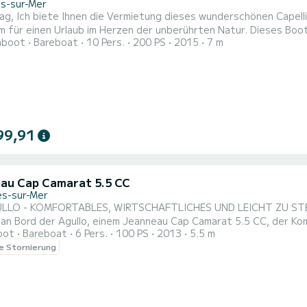
ls-sur-Mer
einem 200 PS Motor an. Die Gegend ist
en Urlaub im Herzen der unberührten Natur. Dieses Boot eignet sich hervorragend, um die Gegend zu erkunden,
hboot
Bareboat
10 Pers.
200 PS
2015
7 m
apazität von 10 Personen ist es perfekt für Ausflüge mit der Familie oder Freunden. Fü
5 Kinder. Das Boot verfügt über allen nötigen Komfort an Bord, mit e
99,91
au Cap Camarat 5.5 CC
ès-sur-Mer
LO - KOMFORTABLES, WIRTSCHAFTLICHES UND LEICHT ZU STEUERNES BOOT !! Genießen Sie ei
an Bord der Agullo, einem Jeanneau Cap Camarat 5.5 CC, der Kom
oot
Bareboat
6 Pers.
100 PS
2013
5.5 m
unden der Vermeille-Küste, zum Entdecken von Buchten, zum Mit
le Stornierung
en...