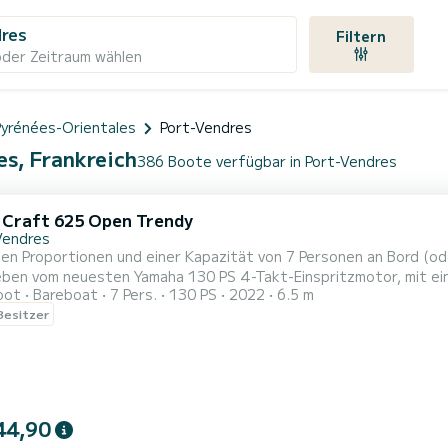
dres
Filtern
oder Zeitraum wählen
Pyrénées-Orientales
Port-Vendres
es, Frankreich
386 Boote verfügbar in Port-Vendres
c Craft 625 Open Trendy
Vendres
len Proportionen und einer Kapazität von 7 Personen an Bord (od
eben vom neuesten Yamaha 130 PS 4-Takt-Einspritzmotor, mit ei
oot
Bareboat
7 Pers.
130 PS
2022
6.5 m
gsfähiger und komfortabler Rumpf im Meer macht dieses französ
 Besitzer
seiner Kategorie! An Bord werden Sie genießen: • Eine große, g
44,90