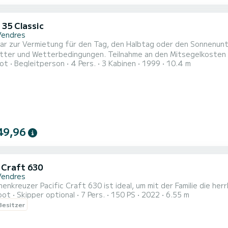
 35 Classic
Vendres
ar zur Vermietung für den Tag, den Halbtag oder den Sonnenunt
tter und Wetterbedingungen. Teilnahme an den Mitsegelkosten d
ot
Begleitperson
4 Pers.
3 Kabinen
1999
10.4 m
r): - auf Vorschlag und Austausch je nach gewünschten Leistunge
gion von Argelès nach Cerbère für einen Tag oder einen halben 
49,96
c Craft 630
Vendres
enkreuzer Pacific Craft 630 ist ideal, um mit der Familie die herr
oot
Skipper optional
7 Pers.
150 PS
2022
6.55 m
 Besitzer