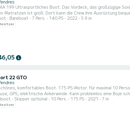
Vendres
n Matratzen ist groß. Dort kann die Crew ihre Ausrüstung beque
oot
Bareboat
7 Pers.
140 PS
2022
5.9 m
tem ausgestattet. Sobald das Boot vor Anker liegt, verwandelt
 Besitzer
isitzer-Bank mit Blick nach hinten, wodurch ein geselliger Salon
46,05
ort 22 GTO
Vendres
chönes, komfortables Boot. 175-PS-Motor. Für maximal 10 Perso
se, GPS, elektrische Ankerwinde. Kann problemlos eine Boje sc
hboot
Skipper optional
10 Pers.
175 PS
2021
7 m
 Besitzer