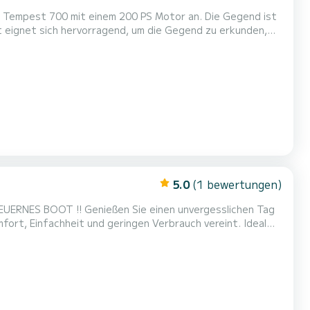
r 10 Personen: 5 Erwachsene und
inem Sonnendeck, einer Badeleiter für einfachen...
5.0
(1 bewertungen)
nen unvergesslichen Tag
fort, Einfachheit und geringen Verbrauch vereint. Ideal
tagessen vor Anker oder einfach zum Entspannen in der