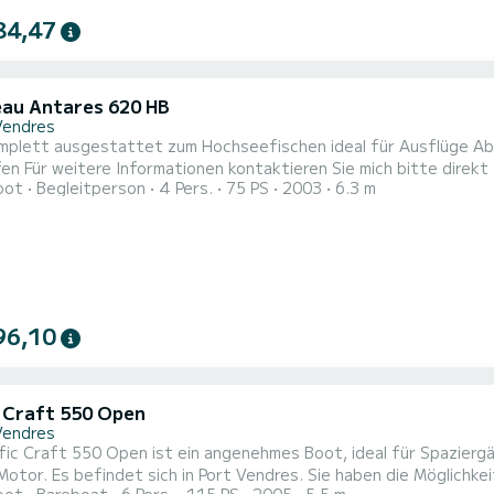
84,47
au Antares 620 HB
Vendres
estattet zum Hochseefischen ideal für Ausflüge Abfahrt 8:30 Uhr Rückkehr 13 Uhr Treibstoff nicht
inbegriffen Für weitere Informationen kontaktieren Sie mich bitte direkt
oot
Begleitperson
4 Pers.
75 PS
2003
6.3 m
96,10
c Craft 550 Open
Vendres
ific Craft 550 Open ist ein angenehmes Boot, ideal für Spazie
indet sich in Port Vendres. Sie haben die Möglichkeit, entlang der Küste zu spazieren und auch das