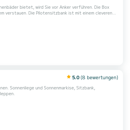
m verstauen. Die Pilotensitzbank ist mit einem cleveren
 sich der Steuermannssitz durch eine einfache Drehung in
 entsteht. Außerdem ausgestattet mit Bimini, Sonnenl...
5.0
(8 bewertungen)
nen. Sonnenliege und Sonnenmarkise, Sitzbank,
hleppen.