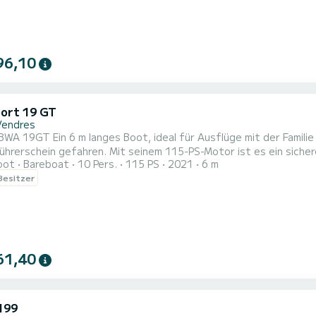
96,10
ort 19 GT
Vendres
WA 19GT Ein 6 m langes Boot, ideal für Ausflüge mit der Familie
hrerschein gefahren. Mit seinem 115-PS-Motor ist es ein sicheres
oot
Bareboat
10 Pers.
115 PS
2021
6 m
(Angeln, Schleppsport, Spaziergänge usw.). Dieses Boot ist mit
 Besitzer
mini ausgestattet.
61,40
199