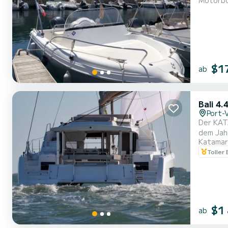
Motorb
$1
ab
Bali 4.
Port-
Der KAT
dem Jahr
Katamar
sehr ergonomische Wohnrä
Toller
es ist ei
Neuheit.
$1
ab