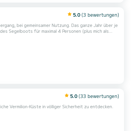
5.0
(3 bewertungen)
ergang, bei gemeinsamer Nutzung. Das ganze Jahr über je
es Segelboots für maximal 4 Personen (plus mich als
n. Hallo zusammen, ich lade Sie ein, das Segeln und die
Tag mit Sonnenuntergang in Collioure oder am Cap Béar zu
5.0
(33 bewertungen)
liche Vermilion-Küste in völliger Sicherheit zu entdecken.