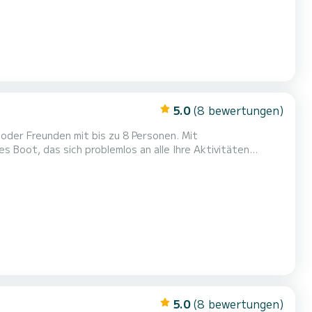
5.0
(8 bewertungen)
 oder Freunden mit bis zu 8 Personen. Mit
 Boot, das sich problemlos an alle Ihre Aktivitäten
 einer Sonnenliege zum Entspannen, einer Sitzbank und
5.0
(8 bewertungen)