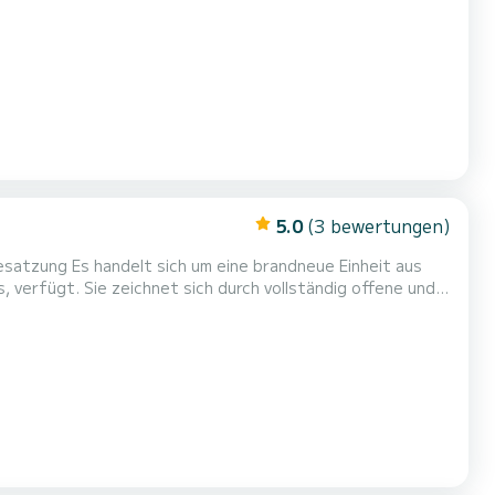
 entdecken. Es ist mit einer Sonnenliege, einem Außentisch ausgestattet.
5.0
(3 bewertungen)
atzung Es handelt sich um eine brandneue Einheit aus
 verfügt. Sie zeichnet sich durch vollständig offene und
liegen. br>Aber die eigentliche