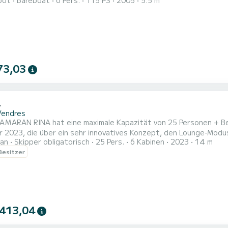
oot
Bareboat
6 Pers.
115 PS
2005
5.5 m
Naturschutzgebiet Cerbère-Banyuls zu
73,03
4
Vendres
AMARAN RINA hat eine maximale Kapazität von 25 Personen + Bes
 2023, die über ein sehr innovatives Konzept, den Lounge-Modus,
an
Skipper obligatorisch
25 Pers.
6 Kabinen
2023
14 m
ume aus Raum. Es gibt kein vorderes Trampolin, aber ein großes Cockpit mit Sonnenliegen und Tischen,
 Besitzer
n atemberaubender Entspannungsbereich. Auf dem Dach gibt es noch mehr Sonnen
..
 413,04