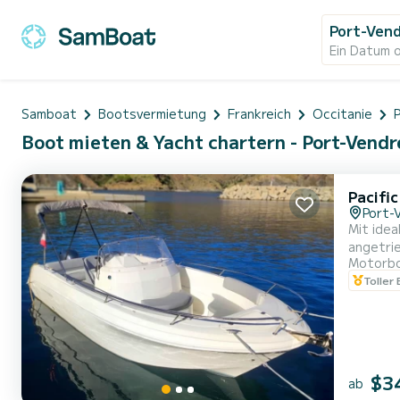
Port-Ven
Ein Datum 
Samboat
Bootsvermietung
Frankreich
Occitanie
Boot mieten & Yacht chartern - Port-Vendr
Pacifi
Port-
Mit idea
angetri
Motorb
leistun
Toller
$3
ab