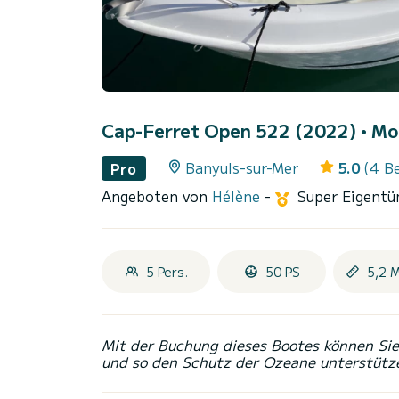
Cap-Ferret Open 522 (2022)
• Mo
Banyuls-sur-Mer
5.0
(4 B
Pro
Angeboten von
Hélène
-
Super Eigent
5 Pers.
50 PS
5,2 
Mit der Buchung dieses Bootes können Sie 
und so den Schutz der Ozeane unterstütz