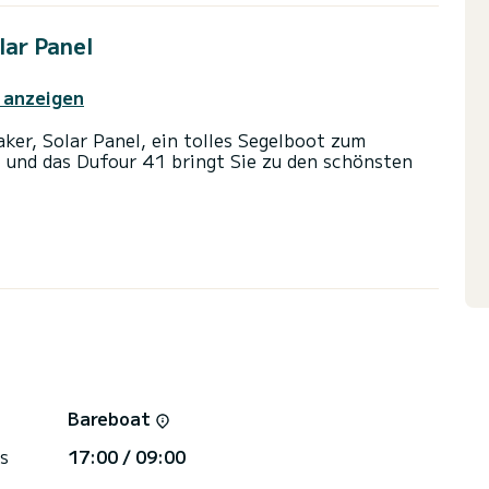
lar Panel
 anzeigen
er, Solar Panel, ein tolles Segelboot zum
 und das Dufour 41 bringt Sie zu den schönsten
 und eine Kapazität von 10 Personen. Mit einer
fekter Begleiter sein, um einen einzigartigen
on Piombino zu verbringen.
ter maker, Solar Panel über 2 Toiletten mit
s Großsegel und einem Rollgenua ausgestattet. Es
g ausgestattet: Autopilot, Bugstrahlruder,
ge, Badeplattform.
Bareboat
die Plattform an, damit wir Ihnen die besten
s
17:00 / 09:00