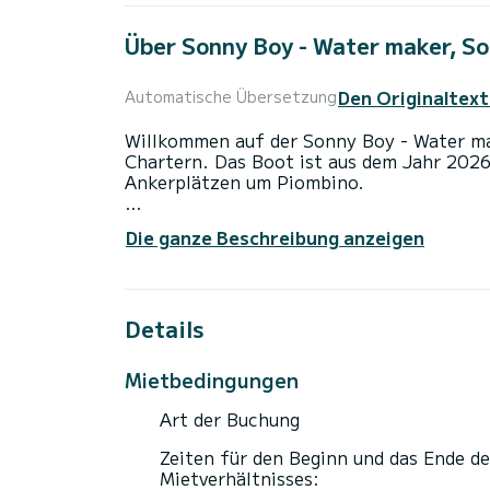
Über Sonny Boy - Water maker, So
Den Originaltext
Automatische Übersetzung
Willkommen auf der Sonny Boy - Water mak
Chartern. Das Boot ist aus dem Jahr 2026
Ankerplätzen um Piombino.
Das Boot hat 4 Kabinen mit allem Komfort
Die ganze Beschreibung anzeigen
Gesamtlänge von 13 Metern wird es Ihr per
Urlaub auf dem Wasser in der Umgebung v
Für Ihren Komfort verfügt Sonny Boy - Wa
Details
Dusche
Dieses Boot ist mit einem Durchgelattete
Mietbedingungen
ist unter anderem mit folgender Ausrüstun
Deckdusche, Solar-Panel, Entsalzungsanla
Art der Buchung
Bitte fordern Sie Ihr Angebot direkt über 
Zeiten für den Beginn und das Ende de
Mietverhältnisses: