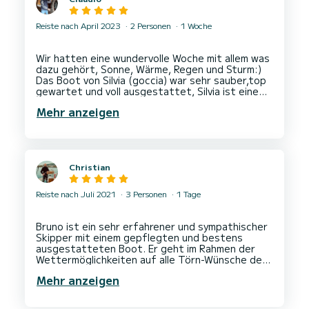
Reiste nach April 2023
2 Personen
1 Woche
Wir hatten eine wundervolle Woche mit allem was
dazu gehört, Sonne, Wärme, Regen und Sturm:)
Das Boot von Silvia (goccia) war sehr sauber,top
gewartet und voll ausgestattet, Silvia ist eine
sehr herzliche und liebevolle Person mit sehr viel
Mehr anzeigen
Christian
Reiste nach Juli 2021
3 Personen
1 Tage
Bruno ist ein sehr erfahrener und sympathischer
Skipper mit einem gepflegten und bestens
ausgestatteten Boot. Er geht im Rahmen der
Wettermöglichkeiten auf alle Törn-Wünsche der
Gäste ein. Wir hatten einen wundervollen und
Mehr anzeigen
erlebnisreichen Tag rund um Elba mit Schnorcheln,
Schwimmen und Stadtbesuch. Jederzeit gerne