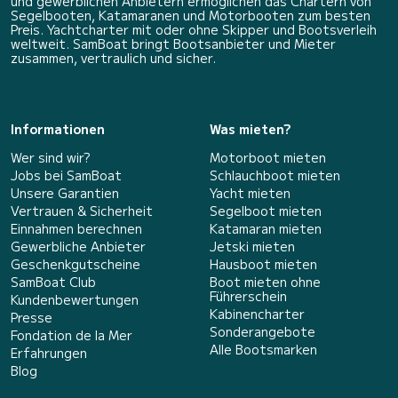
und gewerblichen Anbietern ermöglichen das Chartern von
Segelbooten, Katamaranen und Motorbooten zum besten
Preis. Yachtcharter mit oder ohne Skipper und Bootsverleih
weltweit. SamBoat bringt Bootsanbieter und Mieter
zusammen, vertraulich und sicher.
Informationen
Was mieten?
Wer sind wir?
Motorboot mieten
Jobs bei SamBoat
Schlauchboot mieten
Unsere Garantien
Yacht mieten
Vertrauen & Sicherheit
Segelboot mieten
Einnahmen berechnen
Katamaran mieten
Gewerbliche Anbieter
Jetski mieten
Geschenkgutscheine
Hausboot mieten
SamBoat Club
Boot mieten ohne
Führerschein
Kundenbewertungen
Kabinencharter
Presse
Sonderangebote
Fondation de la Mer
Alle Bootsmarken
Erfahrungen
Blog