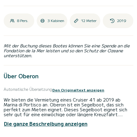
8 Pers.
3 Kabinen
12 Meter
2019
Mit der Buchung dieses Bootes können Sie eine Spende an die
Fondation de la Mer leisten und so den Schutz der Ozeane
unterstützen.
Über Oberon
Automatische Übersetzung
Den Originaltext anzeigen
Wir bieten die Vermietung eines Cruiser 41 ab 2019 ab
Marina di Portisco an. Oberon ist ein Segelboot, das sich
perfekt zum Mieten eignet. Dieses Segelboot eignet sich
sehr gut für eine einwöchige oder längere Kreuzfahrt.
Die ganze Beschreibung anzeigen
Das Boot verfügt über 3 komfortable Kabinen und bietet
Platz für 8 Personen. Mit einer Gesamtlänge von 12 Metern
wird es Ihr bester Verbündeter sein, um einen