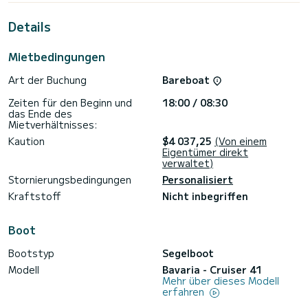
außergewöhnlichen Urlaub auf dem Wasser in der Umgebung
von Marina di Portisco
Details
zu verbringen. Für Ihren Komfort verfügt Oberon über 2 mit
Dusche
Mietbedingungen
Dieses Boot ist mit einem Rollgroßsegel und einer Rollgenua
Art der Buchung
Bareboat
ausgestattet. Es verfügt über die folgende Ausstattung:
Autopilot.
Zeiten für den Beginn und
18:00 / 08:30
das Ende des
Wir laden Sie ein, direkt über die Plattform ein Angebot
Mietverhältnisses:
anzufordern, wir werden Ihnen mit unseren besten
Kaution
$4 037,25
(Von einem
Eigentümer direkt
verwaltet)
Stornierungsbedingungen
Personalisiert
Kraftstoff
Nicht inbegriffen
Boot
Bootstyp
Segelboot
Modell
Bavaria - Cruiser 41
Mehr über dieses Modell
erfahren