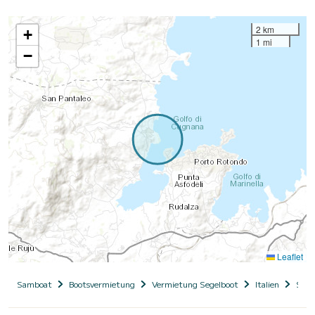
2 km
+
1 mi
−
Leaflet
Samboat
Bootsvermietung
Vermietung Segelboot
Italien
Sard