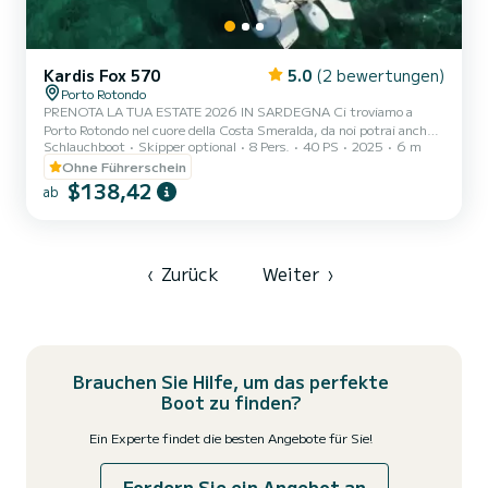
Kardis Fox 570
5.0
(2 bewertungen)
Porto Rotondo
PRENOTA LA TUA ESTATE 2026 IN SARDEGNA Ci troviamo a
Porto Rotondo nel cuore della Costa Smeralda, da noi potrai anche
Schlauchboot
Skipper optional
8 Pers.
40 PS
2025
6 m
trovare il parcheggio della tua macchina custodito ed anche un
piccolo bar per potersi rilassare guardando il nostro meraviglioso
Ohne Führerschein
mare. Questo bellissimo gommone è un KARDIS e possiamo
$138,42
ab
trovarci: .Doccetta .Tendalino copri sole .Usb .Motore mercury
2025 40hp .Tappezzeria completa .Borsa ghiaccio .Musica
bluethoot Il costo della benzina è escluso dalla tariffa del noleggio.
L...
‹
Zurück
Weiter
›
Brauchen Sie Hilfe, um das perfekte
Boot zu finden?
Ein Experte findet die besten Angebote für Sie!
Fordern Sie ein Angebot an