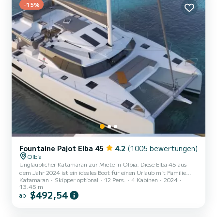
-15%
Aut...
Fountaine Pajot Elba 45
4.2
(1005 bewertungen)
Olbia
Unglaublicher Katamaran zur Miete in Olbia. Diese Elba 45 aus
dem Jahr 2024 ist ein ideales Boot für einen Urlaub mit Familie
Katamaran
Skipper optional
12 Pers.
4 Kabinen
2024
oder Freunden. Sie werden eine außergewöhnliche Kreuzfahrt auf
13.45 m
diesem 14 Meter langen Katamaran erleben. Sie können während
$492,54
ab
der Kreuzfahrt bis zu 12 Passagiere unterbringen und die 4
Kabinen mit absolutem Komfort nutzen. Für Ihren Komfort
verfügt BLUE VELVET über 4 Toiletten mit Dusche Dieses Boot ist