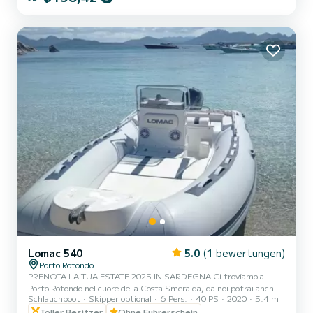
trovarci: .Doccetta .Tendalino copri sole .Usb .Motore mercury
2025 40hp .Tappezzeria completa .Borsa ghiaccio .Musica
bluethoot Il costo della benzina è escluso dalla tariffa del noleggio.
L...
Lomac 540
5.0
(1 bewertungen)
Porto Rotondo
PRENOTA LA TUA ESTATE 2025 IN SARDEGNA Ci troviamo a
Porto Rotondo nel cuore della Costa Smeralda, da noi potrai anche
Schlauchboot
Skipper optional
6 Pers.
40 PS
2020
5.4 m
trovare il parcheggio della tua macchina custodito ed anche un
piccolo bar per potersi rilassare guardando il nostro meraviglioso
Toller Besitzer
Ohne Führerschein