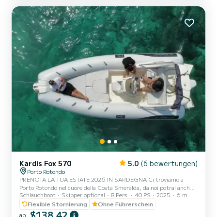
mit einem Lattengroßsegel und einer Rollgenua ausgestattet. Es
v...
Kardis Fox 570
5.0
(6 bewertungen)
Porto Rotondo
PRENOTA LA TUA ESTATE 2026 IN SARDEGNA Ci troviamo a
Porto Rotondo nel cuore della Costa Smeralda, da noi potrai anche
Schlauchboot
Skipper optional
8 Pers.
40 PS
2025
6 m
trovare il parcheggio della tua macchina custodito ed anche un
piccolo bar per potersi rilassare guardando il nostro meraviglioso
Flexible Stornierung
Ohne Führerschein
mare. Questo bellissimo gommone è un KARDIS e possiamo
$138,42
ab