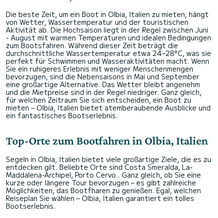
Die beste Zeit, um ein Boot in Olbia, Italien zu mieten, hängt
von Wetter, Wassertemperatur und der touristischen
Aktivität ab. Die Hochsaison liegt in der Regel zwischen Juni
- August mit warmen Temperaturen und idealen Bedingungen
zum Bootsfahren. Während dieser Zeit beträgt die
durchschnittliche Wassertemperatur etwa 24–28°C, was sie
perfekt für Schwimmen und Wasseraktivitäten macht. Wenn
Sie ein ruhigeres Erlebnis mit weniger Menschenmengen
bevorzugen, sind die Nebensaisons in Mai und September
eine großartige Alternative. Das Wetter bleibt angenehm
und die Mietpreise sind in der Regel niedriger. Ganz gleich,
für welchen Zeitraum Sie sich entscheiden, ein Boot zu
mieten – Olbia, Italien bietet atemberaubende Ausblicke und
ein fantastisches Bootserlebnis.
Top-Orte zum Bootfahren in Olbia, Italien
Segeln in Olbia, Italien bietet viele großartige Ziele, die es zu
entdecken gilt. Beliebte Orte sind Costa Smeralda, La-
Maddalena-Archipel, Porto Cervo.. Ganz gleich, ob Sie eine
kurze oder längere Tour bevorzugen – es gibt zahlreiche
Möglichkeiten, das Bootfharen zu genießen. Egal, welchen
Reiseplan Sie wählen – Olbia, Italien garantiert ein tolles
Bootserlebnis.