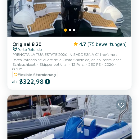
Original 8.20
4.7
(75 bewertungen)
Porto Rotondo
PRENOTA LA TUA ESTATE 2026 IN SARDEGNA Ci troviamo a
Porto Rotondo nel cuore della Costa Smeralda, da noi potrai anche
Schlauchboot
Skipper optional
12 Pers.
250 PS
2026
trovare il parcheggio della tua macchina custodito ed anche un
8.5 m
piccolo bar per potersi rilassare guardando il nostro meraviglioso
Flexible Stornierung
mare. In questo bellissimo gommone possiamo trovarci: .Doccetta
$322,98
.1 Bagno .frigorifero .Tendalino copri sole .Usb .Motore Mercury
ab
2024 200hp .Tappezzeria completa .Borsa ghiaccio .Musica Itinerari
personalizzati per il golfo di orosei, cala luna,...