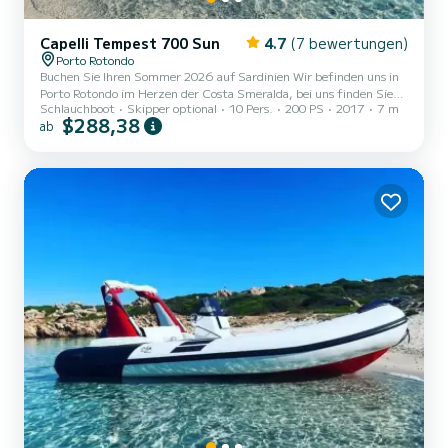
Capelli Tempest 700 Sun
4.7
(7 bewertungen)
Porto Rotondo
Buchen Sie Ihren Sommer 2026 auf Sardinien Wir befinden uns in
Porto Rotondo im Herzen der Costa Smeralda, bei uns finden Sie
Schlauchboot
Skipper optional
10 Pers.
200 PS
2017
7 m
auch einen bewachten Parkplatz für Ihr Auto und eine kleine Bar,
$288,38
ab
um sich zu entspannen und unser wunderschönes Meer zu
genießen. Dieses wunderschöne Schlauchboot ist ein Capelli
Tempest 700 und verfügt über: Dusche Sonnenschutz für
Sonnensegel Usb Yamaha 2021 200 PS Motor Vollpolsterung
Kühlbox Tisch GPS-Fischfinder Elektrische Ankerwinde Die
Kraftstoffkosten sind nicht...