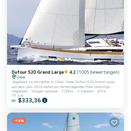
Dufour 520 Grand Large
4.2
(1005 bewertungen)
Olbia
Segelboot zu vermieten in Olbia. Diese Dufour 520 Grand Large
aus dem Jahr 2019 bietet ein hervorragendes Preis-Leistungs-
Segelboot
Skipper optional
12 Pers.
5 Kabinen
2019
Verhältnis für einen Törn von ein paar Tagen oder sogar ein paar
15.2 m
Wochen. Das Segelboot ist 15 Meter lang und hat 75 PS. Die 5
$333,36
ab
Kabinen bieten Platz für 12 Passagiere während der Fahrt. Diese
Dufour 520 Grand Large ist mit 3 Toiletten mit Dusche
ausgestattet. Dieses Boot ist mit einem Großsegel mit
durchgehender Latte und einer Rollgenua ausgestattet. Es verfügt
-15%
über folge...