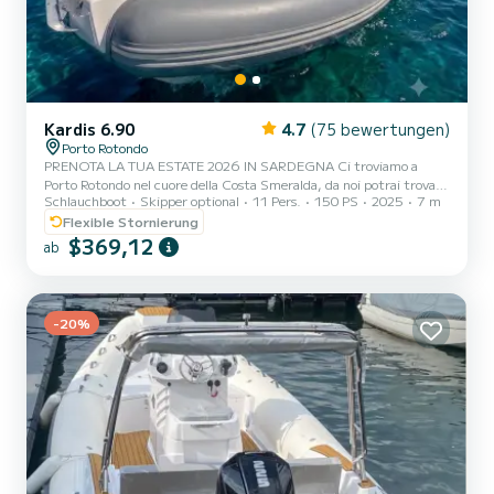
Kardis 6.90
4.7
(75 bewertungen)
Porto Rotondo
PRENOTA LA TUA ESTATE 2026 IN SARDEGNA Ci troviamo a
Porto Rotondo nel cuore della Costa Smeralda, da noi potrai trovare
Schlauchboot
Skipper optional
11 Pers.
150 PS
2025
7 m
il parcheggio della tua macchina custodito ed anche un piccolo bar
per potersi rilassare guardando il nostro meraviglioso mare. Questo
Flexible Stornierung
bellissimo gommone è un Kardis Tatanka 700 e possiamo trovarci:
$369,12
ab
Doccetta Tendalino copri sole Tappezzeria completa GPS Tano Frigo
Motore Mercury 150 HP. Il costo della benzina è escluso dalla tariffa
del noleggio. La benzina si paga o alla...
-20%